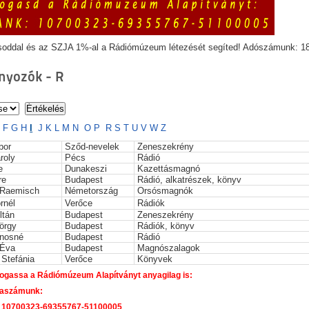
soddal és az SZJA 1%-al a Rádiómúzeum létezését segíted! Adószámunk: 1
yozók - R
E
F
G
H
I
J
K
L
M
N
O
P
R
S
T
U
V
W
Z
bor
Sződ-nevelek
Zeneszekrény
roly
Pécs
Rádió
e
Dunakeszi
Kazettásmagnó
re
Budapest
Rádió, alkatrészek, könyv
 Raemisch
Németország
Orsósmagnók
rnél
Verőce
Rádiók
ltán
Budapest
Zeneszekrény
örgy
Budapest
Rádiók, könyv
nosné
Budapest
Rádió
 Éva
Budapest
Magnószalagok
 Stefánia
Verőce
Könyvek
gassa a Rádiómúzeum Alapítványt anyagilag is:
aszámunk:
 10700323-69355767-51100005