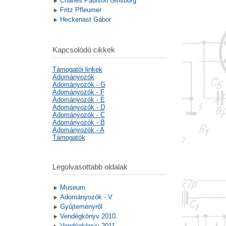
Charles Paulson Ginsburg
Fritz Pfleumer
Heckenast Gábor
Kapcsolódó cikkek
Támogatói linkek
Adományozók
Adományozók - G
Adományozók - F
Adományozók - E
Adományozók - D
Adományozók - C
Adományozók - B
Adományozók - A
Támogatók
Legolvasottabb oldalak
Museum
Adományozók - V
Gyűjteményről
Vendégkönyv 2010.
Vendégkönyv 2011.