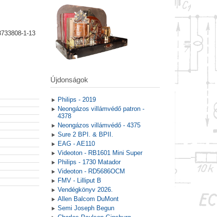
8733808-1-13
Újdonságok
Philips - 2019
Neongázos villámvédő patron -
4378
Neongázos villámvédő - 4375
Sure 2 BPI. & BPII.
EAG - AE110
Videoton - RB1601 Mini Super
Philips - 1730 Matador
Videoton - RD5686OCM
FMV - Lilliput B
Vendégkönyv 2026.
Allen Balcom DuMont
Semi Joseph Begun