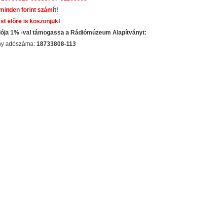
 minden forint számít!
st előre is köszönjük!
dója 1% -val támogassa a Rádiómúzeum Alapítványt:
ány adószáma:
18733808-113