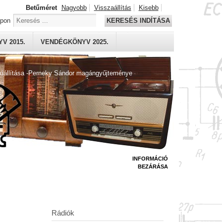
Betűméret
Nagyobb
Visszaállítás
Kisebb
apon
KERESÉS INDÍTÁSA
V 2015.
VENDÉGKÖNYV 2025.
kiállítása -Perneky Sándor magángyűjteménye
INFORMÁCIÓ
BEZÁRÁSA
Rádiók