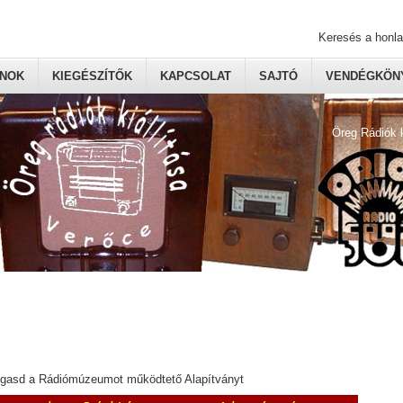
Keresés a honl
ONOK
KIEGÉSZÍTŐK
KAPCSOLAT
SAJTÓ
VENDÉGKÖNY
Öreg Rádiók 
ogasd a Rádiómúzeumot működtető Alapítványt