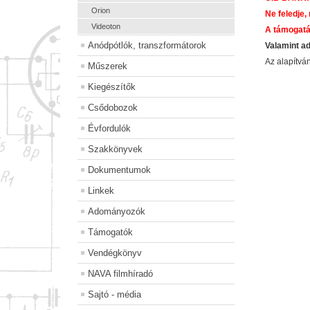
Orion
Ne feledje,
Videoton
A támogatá
Anódpótlók, transzformátorok
Valamint a
Az alapítv
Műszerek
Kiegészítők
Csődobozok
Évfordulók
Szakkönyvek
Dokumentumok
Linkek
Adományozók
Támogatók
Vendégkönyv
NAVA filmhíradó
Sajtó - média