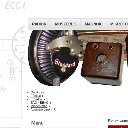
RÁDIÓK
MŰSZEREK
MAGNÓK
MIKROF
Ön itt van:
Főoldal
Erősítők
EAG - BEAG
Minden más
Adományozók - R
Kérlek tám
Menü