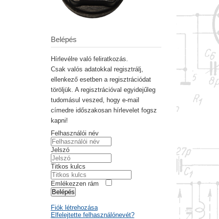
Belépés
Hírlevélre való feliratkozás.
Csak valós adatokkal regisztrálj,
ellenkező esetben a regisztrációdat
töröljük. A regisztrációval egyidejűleg
tudomásul veszed, hogy e-mail
címedre időszakosan hírlevelet fogsz
kapni!
Felhasználói név
Jelszó
Titkos kulcs
Emlékezzen rám
Belépés
Fiók létrehozása
Elfelejtette felhasználónevét?