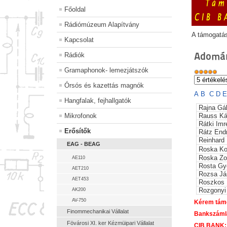
Főoldal
Rádiómúzeum Alapítvány
A támogatá
Kapcsolat
Adomán
Rádiók
Gramaphonok- lemezjátszók
Órsós és kazettás magnók
A
B
C
D
Hangfalak, fejhallgatók
Rajna Gá
Mikrofonok
Rauss Ká
Rátki Imr
Erősítők
Rátz End
Reinhard
EAG - BEAG
Roska Ko
Roska Zo
AE110
Rosta Gy
AET210
Rozsa Já
AET453
Roszkos
Rozgonyi
AK200
AV-750
Kérem támo
Finommechanikai Vállalat
Bankszáml
Fövárosi XI. ker Kézmüipari Vállalat
CIB BANK: