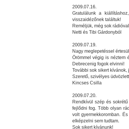
2009.07.16.
Gratulálunk a kiállításho
visszaidézőnek találtuk!
Reméljük, még sok rádióval 
Netti és Tibi Gárdonyból
2009.07.19.
Nagy meglepetéssel értesülte
Örömmel végig is néztem é
Debrecenig fogok elvinni!
További sok sikert kívánok,
Szerető, szivélyes üdvözlett
Kincses Csilla
2009.07.20.
Rendkívül szép és sokrétű k
fejlődni fog. Több olyan rá
volt gyermekkoromban. És 
elképzelni sem tudtam.
Sok sikert kívánunk!