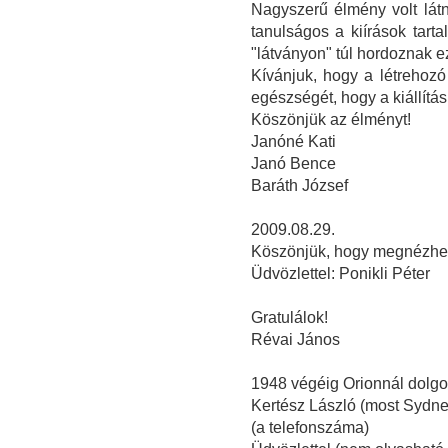
Nagyszerű élmény volt lát
tanulságos a kiírások tart
"látványon" túl hordoznak e
Kívánjuk, hogy a létrehozó
egészségét, hogy a kiállítá
Köszönjük az élményt!
Janóné Kati
Janó Bence
Baráth József
2009.08.29.
Köszönjük, hogy megnézhette
Üdvözlettel: Ponikli Péter
Gratulálok!
Révai János
1948 végéig Orionnál dolg
Kertész László (most Sydney
(a telefonszáma)