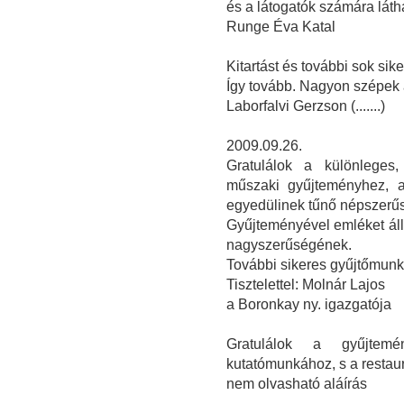
és a látogatók számára látha
Runge Éva Katal
Kitartást és további sok sike
Így tovább. Nagyon szépek a
Laborfalvi Gerzson (.......)
2009.09.26.
Gratulálok a különleges, 
műszaki gyűjteményhez, a
egyedülinek tűnő népszerűs
Gyűjteményével emléket állí
nagyszerűségének.
További sikeres gyűjtőmunk
Tisztelettel: Molnár Lajos
a Boronkay ny. igazgatója
Gratulálok a gyűjtemé
kutatómunkához, s a restau
nem olvasható aláírás