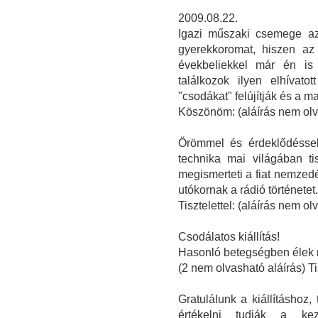
2009.08.22.
Igazi műszaki csemege az
gyerekkoromat, hiszen az 
évekbeliekkel már én is
találkozok ilyen elhívat
"csodákat" felújítják és a m
Köszönöm: (aláírás nem olv
Örömmel és érdeklődéssel 
technika mai világában tis
megismerteti a fiat nemzed
utókornak a rádió történetet.
Tisztelettel: (aláírás nem o
Csodálatos kiállítás!
Hasonló betegségben élek 
(2 nem olvasható aláírás) T
Gratulálunk a kiállításhoz,
értékelni tudják a ke