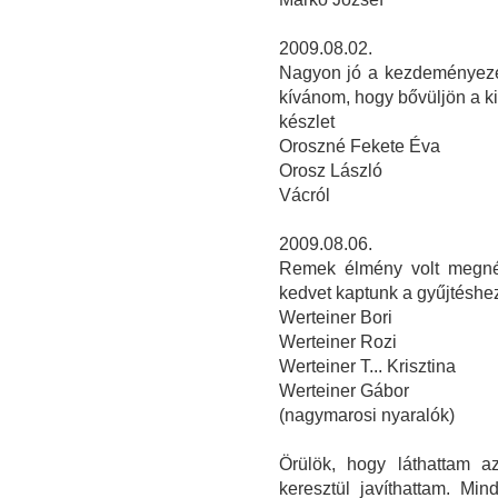
2009.08.02.
Nagyon jó a kezdeményezés
kívánom, hogy bővüljön a kiá
készlet
Oroszné Fekete Éva
Orosz László
Vácról
2009.08.06.
Remek élmény volt megnézn
kedvet kaptunk a gyűjtéshe
Werteiner Bori
Werteiner Rozi
Werteiner T... Krisztina
Werteiner Gábor
(nagymarosi nyaralók)
Örülök, hogy láthattam a
keresztül javíthattam. Min