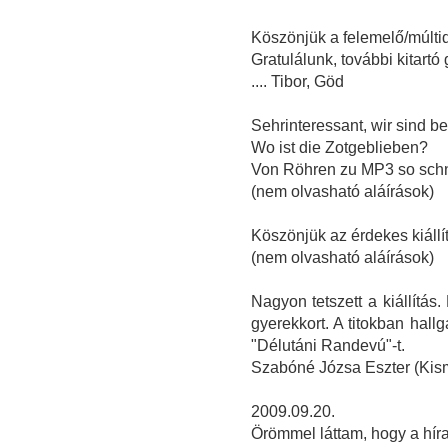
Köszönjük a felemelő/múltid
Gratulálunk, további kitart
.... Tibor, Göd
Sehrinteressant, wir sind b
Wo ist die Zotgeblieben?
Von Röhren zu MP3 so schn
(nem olvasható aláírások)
Köszönjük az érdekes kiállít
(nem olvasható aláírások)
Nagyon tetszett a kiállítás
gyerekkort. A titokban hall
"Délutáni Randevú"-t.
Szabóné Józsa Eszter (Kis
2009.09.20.
Örömmel láttam, hogy a hírad