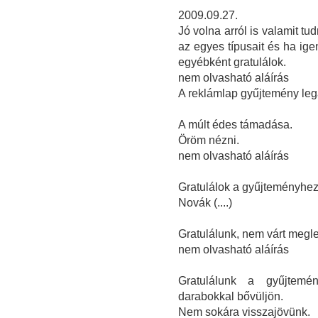
2009.09.27.
Jó volna arról is valamit tud
az egyes típusait és ha ige
egyébként gratulálok.
nem olvasható aláírás
A reklámlap gyűjtemény lega
A múlt édes támadása.
Öröm nézni.
nem olvasható aláírás
Gratulálok a gyűjteményhez
Novák (....)
Gratulálunk, nem várt megl
nem olvasható aláírás
Gratulálunk a gyűjtemé
darabokkal bővüljön.
Nem sokára visszajövünk.