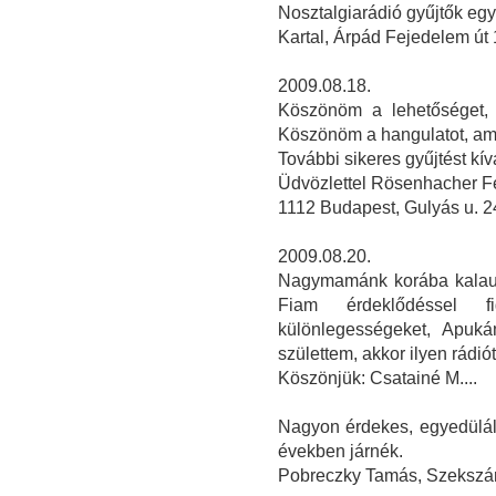
Nosztalgiarádió gyűjtők eg
Kartal, Árpád Fejedelem út 
2009.08.18.
Köszönöm a lehetőséget, 
Köszönöm a hangulatot, ami
További sikeres gyűjtést kí
Üdvözlettel Rösenhacher F
1112 Budapest, Gulyás u. 2
2009.08.20.
Nagymamánk korába kalauzo
Fiam érdeklődéssel f
különlegességeket, Apuká
születtem, akkor ilyen rádiót 
Köszönjük: Csatainé M....
Nagyon érdekes, egyedüláll
években járnék.
Pobreczky Tamás, Szekszá