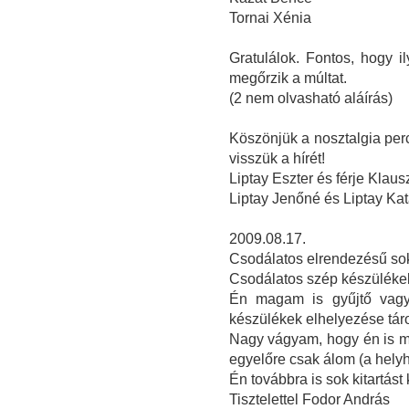
Tornai Xénia
Gratulálok. Fontos, hogy 
megőrzik a múltat.
(2 nem olvasható aláírás)
Köszönjük a nosztalgia perc
visszük a hírét!
Liptay Eszter és férje Klau
Liptay Jenőné és Liptay Ka
2009.08.17.
Csodálatos elrendezésű sok
Csodálatos szép készüléke
Én magam is gyűjtő vagy
készülékek elhelyezése tár
Nagy vágyam, hogy én is m
egyelőre csak álom (a helyh
Én továbbra is sok kitartást
Tisztelettel Fodor András