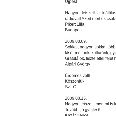
Újpest
Nagyon tetszett a kiállít
rádióval! Azért mert és csak
Pikert Lilla
Budapest
2009.08.09.
Sokkal, nagyon sokkal több 
kísér múltunk, kultúránk, g
Gratulálok, tisztelettel fejet 
Alpári György
Érdemes volt!
Köszönjük!
Sz...G...
2009.08.15.
Nagyon tetszett, mert mi is 
További jó gyűjtést!
Kazát Bence