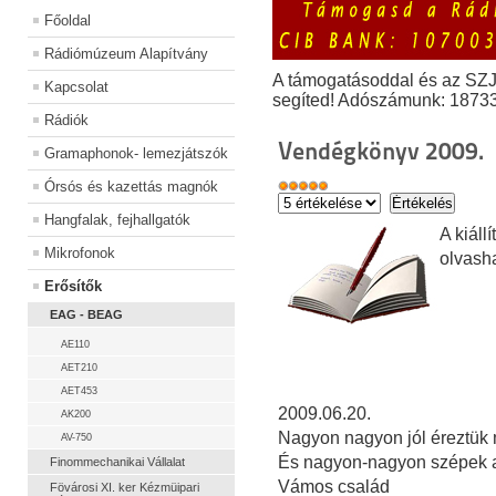
Főoldal
Rádiómúzeum Alapítvány
A támogatásoddal és az SZ
Kapcsolat
segíted! Adószámunk: 1873
Rádiók
Vendégkönyv 2009.
Gramaphonok- lemezjátszók
Órsós és kazettás magnók
Hangfalak, fejhallgatók
A kiál
Mikrofonok
olvash
Erősítők
EAG - BEAG
AE110
AET210
AET453
2009.06.20.
AK200
Nagyon nagyon jól éreztük m
AV-750
És nagyon-nagyon szépek a
Finommechanikai Vállalat
Vámos család
Fövárosi XI. ker Kézmüipari