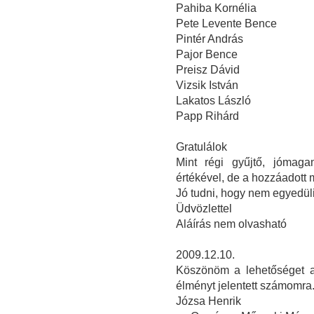
Pahiba Kornélia
Pete Levente Bence
Pintér András
Pajor Bence
Preisz Dávid
Vizsik István
Lakatos László
Papp Rihárd
Gratulálok
Mint régi gyűjtő, jómaga
értékével, de a hozzáadott
Jó tudni, hogy nem egyedüli
Üdvözlettel
Aláírás nem olvasható
2009.12.10.
Köszönöm a lehetőséget a 
élményt jelentett számomra
Józsa Henrik