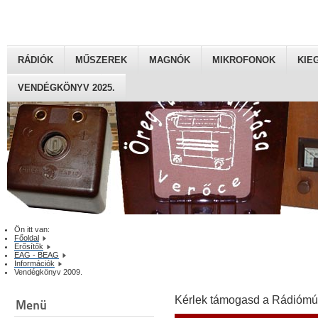
RÁDIÓK
MŰSZEREK
MAGNÓK
MIKROFONOK
KIE
VENDÉGKÖNYV 2025.
Ön itt van:
Főoldal
Erősítők
EAG - BEAG
Információk
Vendégkönyv 2009.
Kérlek támogasd a Rádiómú
Menü