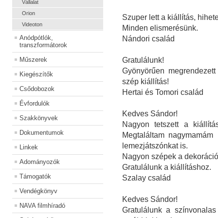
Vállalat
Orion
Szuper lett a kiállítás, hihe
Videoton
Minden elismerésünk.
Anódpótlók,
Nándori család
transzformátorok
Műszerek
Gratulálunk!
Gyönyörűen megrendezett -
Kiegészítők
szép kiállítás!
Csődobozok
Hertai és Tomori család
Évfordulók
Kedves Sándor!
Szakkönyvek
Nagyon tetszett a kiállít
Dokumentumok
Megtaláltam nagymamám rá
lemezjátszónkat is.
Linkek
Nagyon szépek a dekorációk
Adományozók
Gratulálunk a kiállításhoz.
Támogatók
Szalay család
Vendégkönyv
Kedves Sándor!
NAVA filmhíradó
Gratulálunk a színvonalas