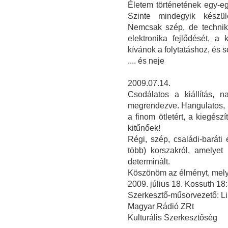
Életem történetének egy-egy
Szinte mindegyik készülé
Nemcsak szép, de technika
elektronika fejlődését, a
kívánok a folytatáshoz, és s
.... és neje
2009.07.14.
Csodálatos a kiállítás, n
megrendezve. Hangulatos, i
a finom ötletért, a kiegész
kitűnőek!
Régi, szép, családi-barát
több) korszakról, amelye
determinált.
Köszönöm az élményt, melye
2009. július 18. Kossuth 1
Szerkesztő-műsorvezető: Li
Magyar Rádió ZRt
Kulturális Szerkesztőség