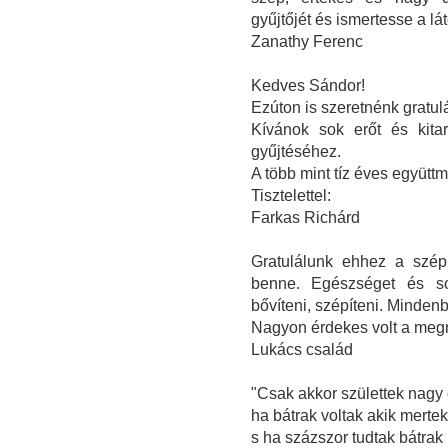
gyűjtőjét és ismertesse a l
Zanathy Ferenc
Kedves Sándor!
Ezúton is szeretnénk gratulál
Kívánok sok erőt és kita
gyűjtéséhez.
A több mint tíz éves együt
Tisztelettel:
Farkas Richárd
Gratulálunk ehhez a szép
benne. Egészséget és sok
bővíteni, szépíteni. Minden
Nagyon érdekes volt a megn
Lukács család
"Csak akkor születtek nagy
ha bátrak voltak akik mertek
s ha százszor tudtak bátrak 