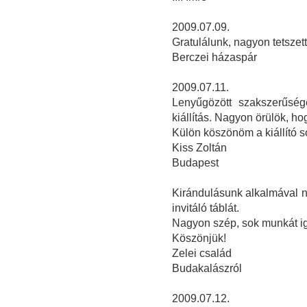
2009.07.09.
Gratulálunk, nagyon tetszett 
Berczei házaspár
2009.07.11.
Lenyűgözött szakszerűség
kiállítás. Nagyon örülök, hog
Külön köszönöm a kiállító so
Kiss Zoltán
Budapest
Kirándulásunk alkalmával na
invitáló táblát.
Nagyon szép, sok munkát igé
Köszönjük!
Zelei család
Budakalászról
2009.07.12.