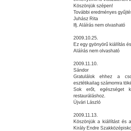
Köszönjük szépen!
További eredményes gyűjtés
Juhász Rita
Ifj. Aláírás nem olvasható
2009.10.25.
Ez egy gyönyörű kiállítás 
Aláírás nem olvasható
2009.11.10.
Sándor
Gratulálok ehhez a csod
esztétikailag számomra töké
Sok erőt, egészséget 
restauráláshoz.
Újvári László
2009.11.13.
Köszönjük a kiállítást és 
Király Endre Szakközépisko