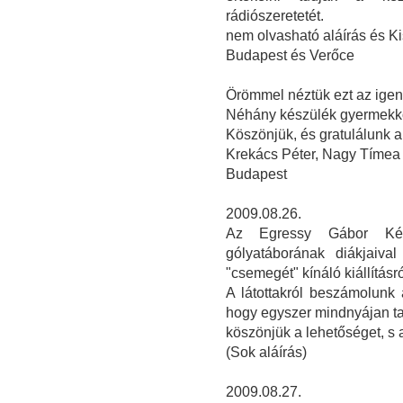
rádiószeretetét.
nem olvasható aláírás és Ki
Budapest és Verőce
Örömmel néztük ezt az igen s
Néhány készülék gyermekkor
Köszönjük, és gratulálunk 
Krekács Péter, Nagy Tímea
Budapest
2009.08.26.
Az Egressy Gábor Kétt
gólyatáborának diákjaiva
"csemegét" kínáló kiállításró
A látottakról beszámolunk 
hogy egyszer mindnyájan ta
köszönjük a lehetőséget, s 
(Sok aláírás)
2009.08.27.