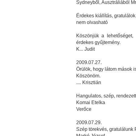
Sydneyből, Ausztráliából M
Érdekes kiállítás, gratulálok
nem olvasható
Köszönjük a lehetőséget,
érdekes gyűjtemény.
K... Judit
2009.07.27.
Örülök, hogy látom mások i
Köszönöm.
.... Krisztián
Hangulatos, szép, rendezett,
Komai Etelka
Verőce
2009.07.29.
Szép törekvés, gratulálunk 
Markó József