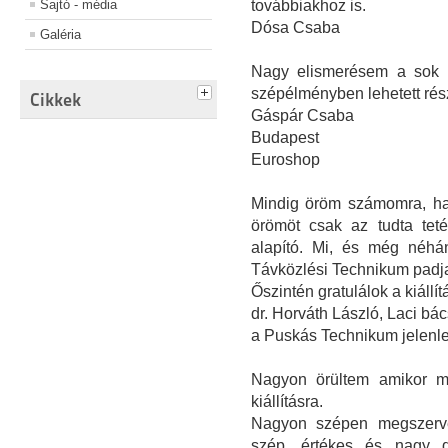
Sajtó - média
továbbiakhoz is.
Dósa Csaba
Galéria
Nagy elismerésem a sok m
szépélményben lehetett rés
Cikkek
Gáspár Csaba
Budapest
Euroshop
Mindig öröm számomra, ha e
örömöt csak az tudta teté
alapító. Mi, és még néhá
Távközlési Technikum padjai
Őszintén gratulálok a kiállít
dr. Horváth László, Laci bác
a Puskás Technikum jelenle
Nagyon örültem amikor m
kiállításra.
Nagyon szépen megszerve
szép, értékes és nagy da