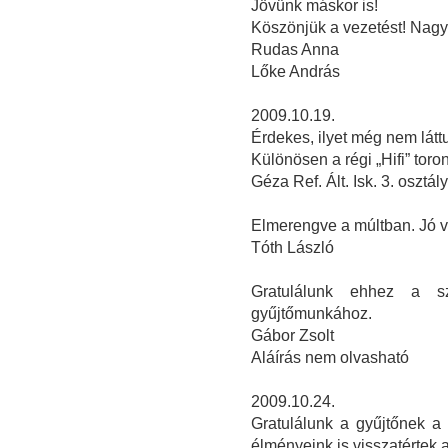
Jövünk máskor is!
Köszönjük a vezetést! Nagyo
Rudas Anna
Lőke András
2009.10.19.
Érdekes, ilyet még nem látt
Különösen a régi „Hifi” toron
Géza Ref. Ált. Isk. 3. osztál
Elmerengve a múltban. Jó v
Tóth László
Gratulálunk ehhez a sz
gyűjtőmunkához.
Gábor Zsolt
Aláírás nem olvasható
2009.10.24.
Gratulálunk a gyűjtőnek a 
élményeink is visszatértek a 