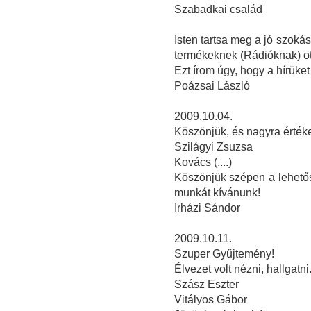
Szabadkai család
Isten tartsa meg a jó szoká
termékeknek (Rádióknak) ot
Ezt írom úgy, hogy a hírüket
Poázsai László
2009.10.04.
Köszönjük, és nagyra értékel
Szilágyi Zsuzsa
Kovács (....)
Köszönjük szépen a lehetősé
munkát kívánunk!
Irházi Sándor
2009.10.11.
Szuper Gyűjtemény!
Élvezet volt nézni, hallgatni
Szász Eszter
Vitályos Gábor