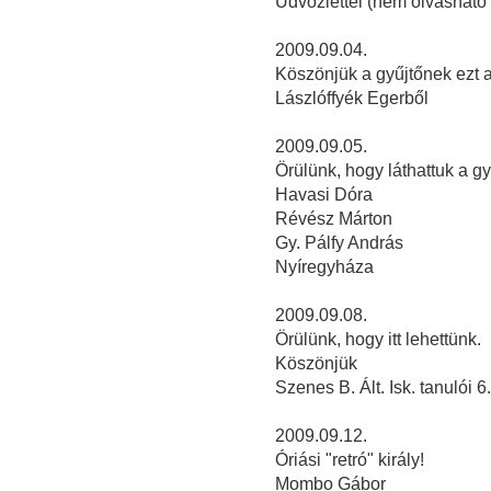
Üdvözlettel (nem olvasható 
2009.09.04.
Köszönjük a gyűjtőnek ezt a k
Lászlóffyék Egerből
2009.09.05.
Örülünk, hogy láthattuk a gy
Havasi Dóra
Révész Márton
Gy. Pálfy András
Nyíregyháza
2009.09.08.
Örülünk, hogy itt lehettünk.
Köszönjük
Szenes B. Ált. Isk. tanulói 6
2009.09.12.
Óriási "retró" király!
Mombo Gábor