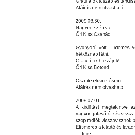
Gratulálok a szép és tanulsá
Aláírás nem olvasható
2009.06.30.
Nagyon szép volt.
Őri Kiss Csanád
Gyönyörű volt! Érdemes vo
hétköznap látni.
Gratulálok hozzájuk!
Őri Kiss Botond
Őszinte elismerésem!
Aláírás nem olvasható
2009.07.01.
A kiállítást megtekintve 
nagyon jóleső érzés vissza
szép rádiók visszavisznek 
Elismerés a kitartó és fárad
.... Imre