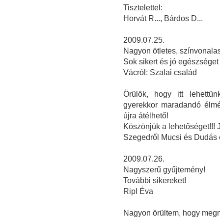
Tisztelettel:
Horvát R..., Bárdos D...
2009.07.25.
Nagyon ötletes, színvonalas 
Sok sikert és jó egészséget
Vácról: Szalai család
Örülök, hogy itt lehettün
gyerekkor maradandó élmén
újra átélhető!
Köszönjük a lehetőséget!!!
Szegedről Mucsi és Dudás 
2009.07.26.
Nagyszerű gyűjtemény!
További sikereket!
Ripl Éva
Nagyon örültem, hogy megnéz