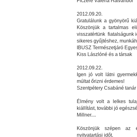
Ficzere Valéria Hatvanból
2012.09.20.
Gratulálunk a gyönyörű kiá
Köszönjük a tartalmas el
visszatértünk fiatalságunk 
sikeres gyűjtéshez, munká
IBUSZ Természetjáró Egyes
Kiss Lászlóné és a társak
2012.09.22.
Igen jó volt látni gyerme
múltat őrizni érdemes!
Szentpétery Csabáné tanár
Élmény volt a lelkes tul
kiállítást, további jó egészs
Millner....
Köszönjük szépen az é
nyitvatartási időt.