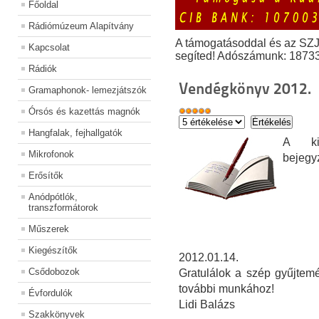
Főoldal
Rádiómúzeum Alapítvány
A támogatásoddal és az SZ
Kapcsolat
segíted! Adószámunk: 1873
Rádiók
Vendégkönyv 2012.
Gramaphonok- lemezjátszók
Órsós és kazettás magnók
Hangfalak, fejhallgatók
A kiá
Mikrofonok
bejegy
Erősítők
Anódpótlók,
transzformátorok
Műszerek
Kiegészítők
2012.01.14.
Csődobozok
Gratulálok a szép gyűjtemé
további munkához!
Évfordulók
Lidi Balázs
Szakkönyvek