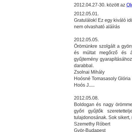
2012.04.27-30. között az
Ol
2012.05.01.
Gratulálok! Ez egy kiváló id
nem olvasható aláírás
2012.05.05.
Örömünkre szolgált a gyöny
és múltat megőrző és á
gyűjtemény gyarapításához
darabbal.
Zsolnai Mihály
Hoósné Tomasasoly Glória
Hoós J.....
2012.05.08.
Boldogan és nagy örömmel
győri gyűjtők szeretette
tulajdonosának. Sok sikert
Szemethy Róbert
Györ-Budapest