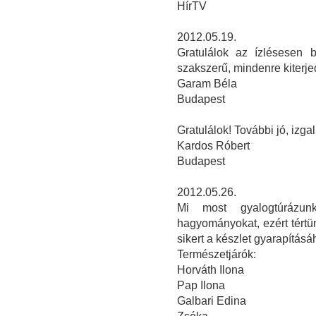
HírTV
2012.05.19.
Gratulálok az ízlésesen 
szakszerű, mindenre kiterj
Garam Béla
Budapest
Gratulálok! További jó, izga
Kardos Róbert
Budapest
2012.05.26.
Mi most gyalogtúrázunk
hagyományokat, ezért tért
sikert a készlet gyarapításáh
Természetjárók:
Horváth Ilona
Pap Ilona
Galbari Edina