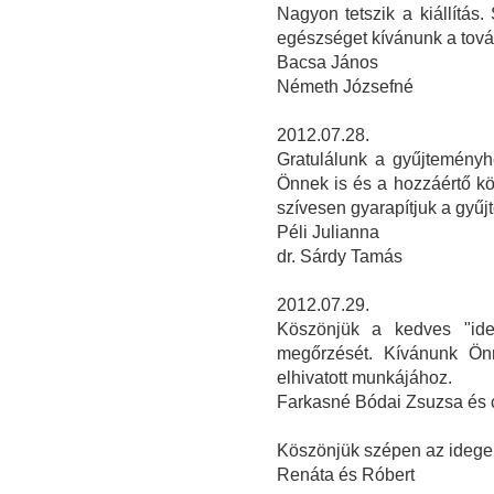
Nagyon tetszik a kiállítás.
egészséget kívánunk a tov
Bacsa János
Németh Józsefné
2012.07.28.
Gratulálunk a gyűjteményh
Önnek is és a hozzáértő k
szívesen gyarapítjuk a gyűj
Péli Julianna
dr. Sárdy Tamás
2012.07.29.
Köszönjük a kedves "ide
megőrzését. Kívánunk Önn
elhivatott munkájához.
Farkasné Bódai Zsuzsa és 
Köszönjük szépen az idegen
Renáta és Róbert