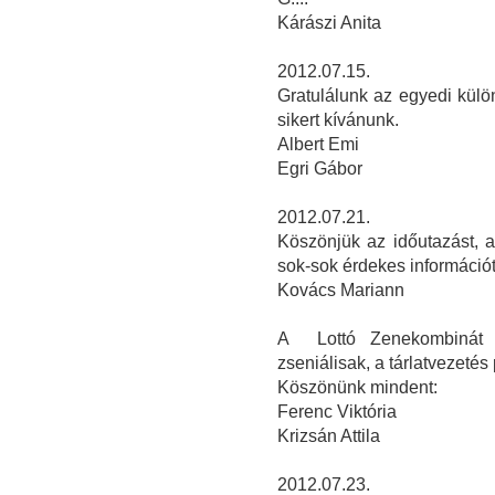
Kárászi Anita
2012.07.15.
Gratulálunk az egyedi kül
sikert kívánunk.
Albert Emi
Egri Gábor
2012.07.21.
Köszönjük az időutazást, a
sok-sok érdekes információt
Kovács Mariann
A Lottó Zenekombinát e
zseniálisak, a tárlatvezetés 
Köszönünk mindent:
Ferenc Viktória
Krizsán Attila
2012.07.23.