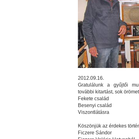
2012.09.16.
Gratulálunk a gyűjtői mu
további kitartást, sok öröm
Fekete család
Besenyi család
Viszontlátásra
Köszönjük az érdekes törté
Ficzere Sándor