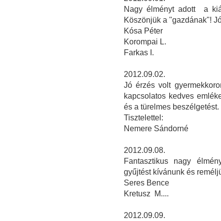
Nagy élményt adott a kiál
Köszönjük a "gazdának"! Jó 
Kósa Péter
Korompai L.
Farkas I.
2012.09.02.
Jó érzés volt gyermekkorom
kapcsolatos kedves emléke
és a türelmes beszélgetést.
Tisztelettel:
Nemere Sándorné
2012.09.08.
Fantasztikus nagy élmén
gyűjtést kívánunk és remélj
Seres Bence
Kretusz M....
2012.09.09.