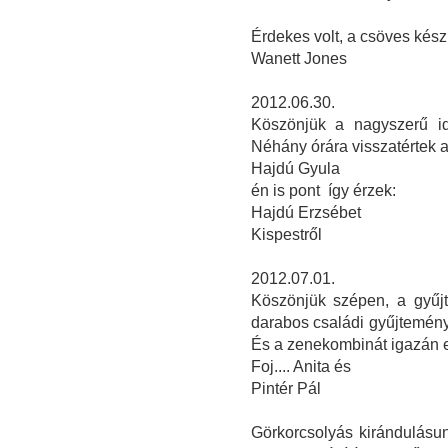
Érdekes volt, a csöves kés
Wanett Jones
2012.06.30.
Köszönjük a nagyszerű id
Néhány órára visszatértek 
Hajdú Gyula
én is pont így érzek:
Hajdú Erzsébet
Kispestről
2012.07.01.
Köszönjük szépen, a gyűjt
darabos családi gyűjtemén
És a zenekombinát igazán 
Foj.... Anita és
Pintér Pál
Görkorcsolyás kirándulásu