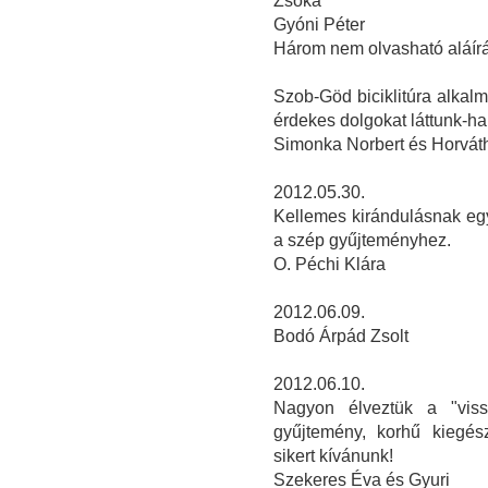
Zsóka
Gyóni Péter
Három nem olvasható aláír
Szob-Göd biciklitúra alka
érdekes dolgokat láttunk-ha
Simonka Norbert és Horvát
2012.05.30.
Kellemes kirándulásnak eg
a szép gyűjteményhez.
O. Péchi Klára
2012.06.09.
Bodó Árpád Zsolt
2012.06.10.
Nagyon élveztük a "viss
gyűjtemény, korhű kiegész
sikert kívánunk!
Szekeres Éva és Gyuri