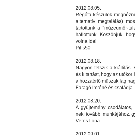
2012.08.05.
Régóta készülök megnézni a
alternatív megtalálás) mos
tartottunk a "múzeumőr-tul
hallottunk. Köszönjük, hogy
volna ide!!
Pilis50
2012.08.18.
Nagyon tetszik a kiállítás
és kitartást, hogy az utókor
a hozzáértő műszakilag nagy
Faragó Imréné és családja
2012.08.20.
A gyűjtemény csodálatos,
neki további munkájához, gy
Veres Ilona
2012.09.01.