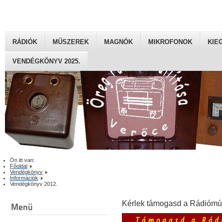
RÁDIÓK
MŰSZEREK
MAGNÓK
MIKROFONOK
KIE
VENDÉGKÖNYV 2025.
Ön itt van:
Főoldal
Vendégkönyv
Információk
Vendégkönyv 2012.
Kérlek támogasd a Rádiómú
Menü