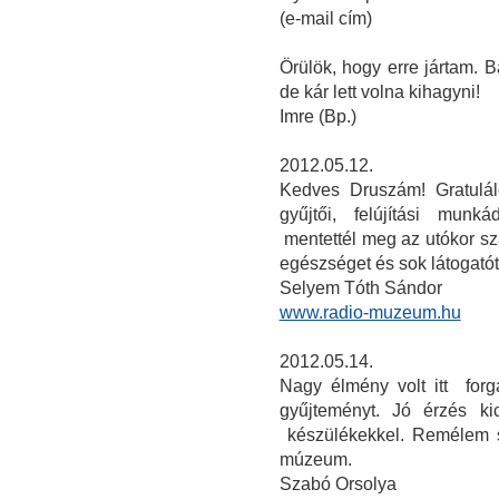
(e-mail cím)
Örülök, hogy erre jártam. 
de kár lett volna kihagyni!
Imre (Bp.)
2012.05.12.
Kedves Druszám! Gratulál
gyűjtői, felújítási mun
mentettél meg az utókor s
egészséget és sok látogató
Selyem Tóth Sándor
www.radio-muzeum.hu
2012.05.14.
Nagy élmény volt itt for
gyűjteményt. Jó érzés ki
készülékekkel. Remélem 
múzeum.
Szabó Orsolya