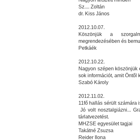
Sz.... Zoltán
dr. Kiss János
2012.10.07.
Köszönjük a szorgalm
megrendezésében és bemu
Petkáék
2012.10.22.
Nagyon szépen köszönjük ez
sok információt, amit Öntől 
Szabó Károly
2012.11.02.
11fő hallás sérült számára is
Jó volt nosztalgiázni... 
tárlatvezetést.
MHZSE egyesület tagjai
Takátné Zsuzsa
Reider Ilona