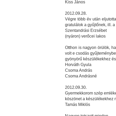
Kiss János
2012.09.28.
Végre több év után eljutott
gratulálok a gyűjtőnek, ill. a 
Szentandrási Erzsébet
(nyáron) verőcei lakos
Otthon is nagyon örülök, ha
volt e csodás gyűjteményben
gyönyörű készülékekhez és 
Horváth Gyula
Csoma András
Csoma Andrásné
2012.09.30.
Gyermekkorom szép emlékeit
köszönet a készülékekhez ny
Tamás Miklós
Nagyon tetszett minden