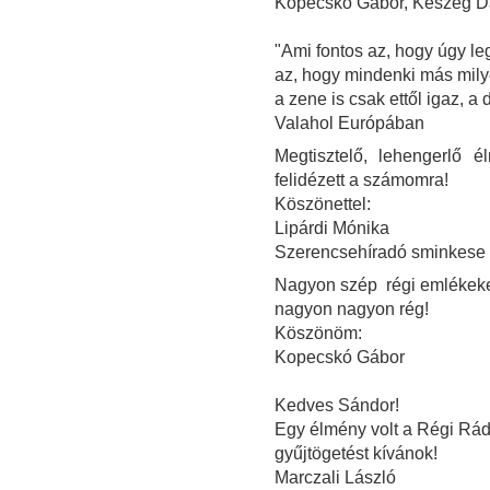
Kopecskó Gábor, Keszeg Dán
"Ami fontos az, hogy úgy le
az, hogy mindenki más mily
a zene is csak ettől igaz, a 
Valahol Európában
Megtisztelő, lehengerlő
felidézett a számomra!
Köszönettel:
Lipárdi Mónika
Szerencsehíradó sminkese
Nagyon szép régi emlékeke
nagyon nagyon rég!
Köszönöm:
Kopecskó Gábor
Kedves Sándor!
Egy élmény volt a Régi Rád
gyűjtögetést kívánok!
Marczali László