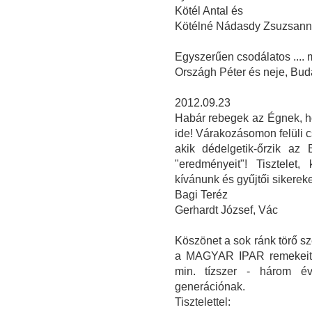
Kötél Antal és
Kötélné Nádasdy Zsuzsan
Egyszerűen csodálatos ....
Országh Péter és neje, Bud
2012.09.23
Habár rebegek az Égnek, ho
ide! Várakozásomon felüli 
akik dédelgetik-őrzik az
"eredményeit"! Tisztelet
kívánunk és gyűjtői sikereke
Bagi Teréz
Gerhardt József, Vác
Köszönet a sok ránk törő sz
a MAGYAR IPAR remekeit b
min. tízszer - három é
generációnak.
Tisztelettel: