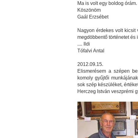
Ma is volt egy boldog órám
Köszönöm
Gaál Erzsébet
Nagyon érdekes volt kicsit
megdöbbentő történetet és 
.... Ildi
Tófalvi Antal
2012.09.15.
Elismerésem a szépen ber
komoly gyűjtői munkájának
sok szép készüléket, érték
Herczeg István veszprémi g