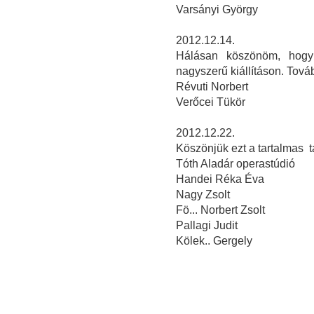
Varsányi György
2012.12.14.
Hálásan köszönöm, hogy 
nagyszerű kiállításon. Továb
Révuti Norbert
Verőcei Tükör
2012.12.22.
Köszönjük ezt a tartalmas tá
Tóth Aladár operastúdió
Handei Réka Éva
Nagy Zsolt
Fö... Norbert Zsolt
Pallagi Judit
Kölek.. Gergely