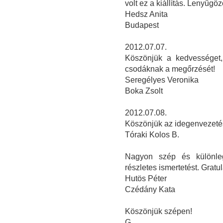
volt ez a kiállítás. Lenyűgö
Hedsz Anita
Budapest
2012.07.07.
Köszönjük a kedvességet,
csodáknak a megőrzését!
Seregélyes Veronika
Boka Zsolt
2012.07.08.
Köszönjük az idegenvezetés
Tóraki Kolos B.
Nagyon szép és különleg
részletes ismertetést. Grat
Hutös Péter
Czédány Kata
Köszönjük szépen!
G....