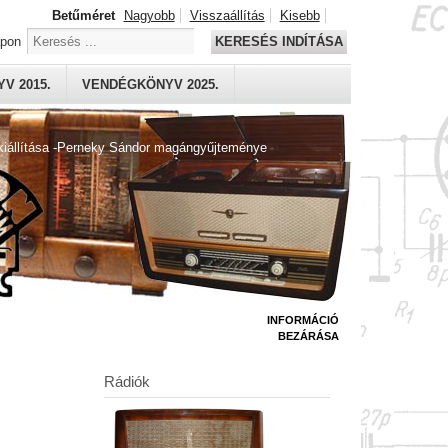
Betűméret
Nagyobb
Visszaállítás
Kisebb
apon
KERESÉS INDÍTÁSA
V 2015.
VENDÉGKÖNYV 2025.
kiállítása -Perneky Sándor magángyűjteménye
INFORMÁCIÓ
BEZÁRÁSA
Rádiók