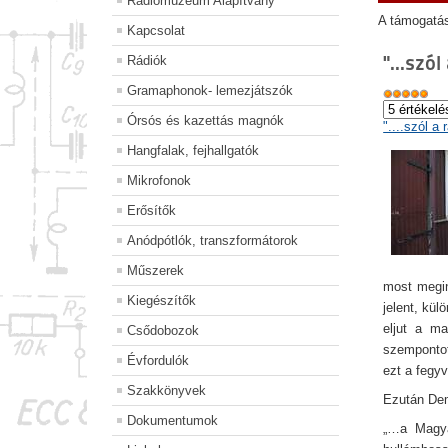
Rádiómúzeum Alapítvány
A támogatá
Kapcsolat
"...szól 
Rádiók
Gramaphonok- lemezjátszók
Órsós és kazettás magnók
"....szól a 
Hangfalak, fejhallgatók
Mikrofonok
Erősítők
Anódpótlók, transzformátorok
Műszerek
most megin
Kiegészítők
jelent, kü
eljut a m
Csődobozok
szempontot
Évfordulók
ezt a fegyv
Szakkönyvek
Ezután Demé
Dokumentumok
„…a Magya