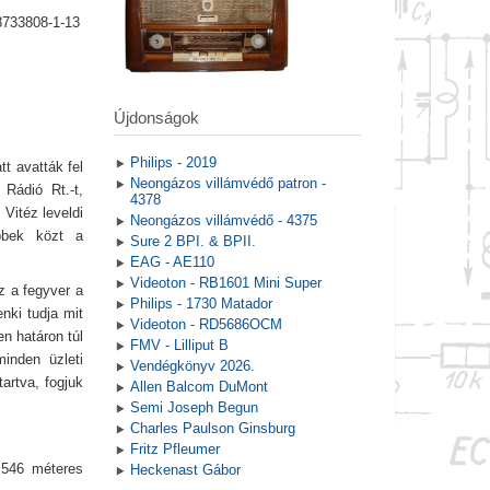
8733808-1-13
Újdonságok
Philips - 2019
t avatták fel
Neongázos villámvédő patron -
Rádió Rt.-t,
4378
Vitéz leveldi
Neongázos villámvédő - 4375
bbek közt a
Sure 2 BPI. & BPII.
EAG - AE110
Videoton - RB1601 Mini Super
z a fegyver a
Philips - 1730 Matador
nki tudja mit
Videoton - RD5686OCM
n határon túl
FMV - Lilliput B
inden üzleti
Vendégkönyv 2026.
artva, fogjuk
Allen Balcom DuMont
Semi Joseph Begun
Charles Paulson Ginsburg
Fritz Pfleumer
 546 méteres
Heckenast Gábor