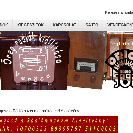
Keresés a honl
ONOK
KIEGÉSZÍTŐK
KAPCSOLAT
SAJTÓ
VENDÉGKÖNY
Öreg Rádiók 
ogasd a Rádiómúzeumot működtető Alapítványt