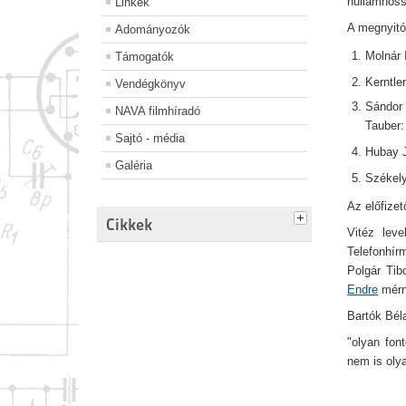
hullámhoss
Linkek
A megnyitó 
Adományozók
Molnár 
Támogatók
Kerntle
Vendégkönyv
Sándor
NAVA filmhíradó
Tauber:
Sajtó - média
Hubay J
Galéria
Székely
Az előfize
Cikkek
Vitéz lev
Telefonhír
Polgár Tib
Endre
mérn
Bartók Béla
"olyan fon
nem is oly