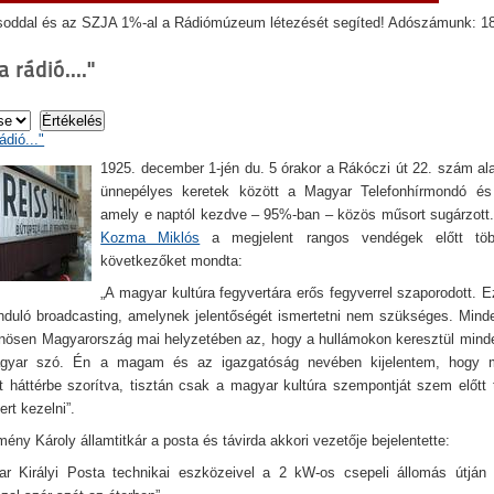
soddal és az SZJA 1%-al a Rádiómúzeum létezését segíted! Adószámunk: 1
a rádió...."
rádió..."
1925. december 1-jén du. 5 órakor a Rákóczi út 22. szám alat
ünnepélyes keretek között a Magyar Telefonhírmondó és 
amely e naptól kezdve – 95%-ban – közös műsort sugárzott. 
Kozma Miklós
a megjelent rangos vendégek előtt tö
következőket mondta:
„A magyar kultúra fegyvertára erős fegyverrel szaporodott. E
duló broadcasting, amelynek jelentőségét ismertetni nem szükséges. Minde
lönösen Magyarország mai helyzetében az, hogy a hullámokon keresztül minde
agyar szó. Én a magam és az igazgatóság nevében kijelentem, hogy m
 háttérbe szorítva, tisztán csak a magyar kultúra szempontját szem előtt t
ert kezelni”.
ny Károly államtitkár a posta és távirda akkori vezetője bejelentette:
r Királyi Posta technikai eszközeivel a 2 kW-os csepeli állomás útján