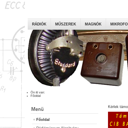
RÁDIÓK
MŰSZEREK
MAGNÓK
MIKROF
Ön itt van:
Főoldal
Kérlek tám
Menü
Főoldal