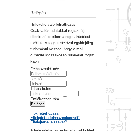
Belépés
Hírlevélre való feliratkozás.
Csak valós adatokkal regisztrálj,
ellenkező esetben a regisztrációdat
töröljük. A regisztrációval egyidejűleg
tudomásul veszed, hogy e-mail
címedre időszakosan hírlevelet fogsz
kapni!
Felhasználói név
Jelszó
Titkos kulcs
Emlékezzen rám
Belépés
Fiók létrehozása
Elfelejtette felhasználónevét?
Elfelejtette jelszavát?
A hírleveleket az új tartalomról küldjük