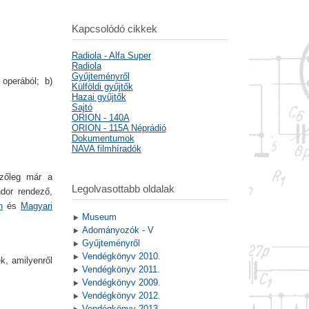
Kapcsolódó cikkek
Radiola - Alfa Super
Radiola
Gyűjteményről
operából; b)
Külföldi gyűjtők
Hazai gyűjtők
Sajtó
ORION - 140A
ORION - 115A Néprádió
Dokumentumok
NAVA filmhíradók
zőleg már a
Legolvasottabb oldalak
ndor rendező,
n
és
Magyari
Museum
Adományozók - V
Gyűjteményről
Vendégkönyv 2010.
k, amilyenről
Vendégkönyv 2011.
Vendégkönyv 2009.
Vendégkönyv 2012.
Vendégkönyv 2013.