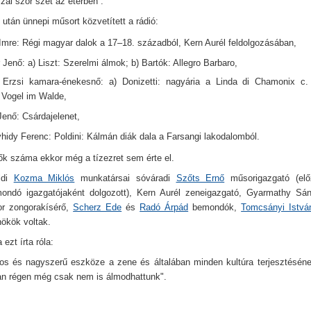
zal szór szét az éterben”.
után ünnepi műsort közvetített a rádió:
Imre: Régi magyar dalok a 17–18. századból, Kern Aurél feldolgozásában,
r Jenő: a) Liszt: Szerelmi álmok; b) Bartók: Allegro Barbaro,
 Erzsi kamara-énekesnő: a) Donizetti: nagyária a Linda di Chamonix c. 
 Vogel im Walde,
enő: Csárdajelenet,
hidy Ferenc: Poldini: Kálmán diák dala a Farsangi lakodalomból.
tők száma ekkor még a tízezret sem érte el.
eldi
Kozma Miklós
munkatársai sóváradi
Szőts Ernő
műsorigazgató (elő
mondó igazgatójaként dolgozott), Kern Aurél zeneigazgató, Gyarmathy Sá
or zongorakísérő,
Scherz Ede
és
Radó Árpád
bemondók,
Tomcsányi Istvá
ökök voltak.
 ezt írta róla:
tos és nagyszerű eszköze a zene és általában minden kultúra terjesztéséne
an régen még csak nem is álmodhattunk".