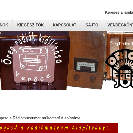
Keresés a honl
ONOK
KIEGÉSZÍTŐK
KAPCSOLAT
SAJTÓ
VENDÉGKÖNY
Öreg Rádiók 
ogasd a Rádiómúzeumot működtető Alapítványt