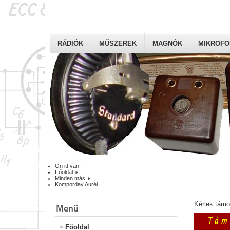
RÁDIÓK
MŰSZEREK
MAGNÓK
MIKROF
Ön itt van:
Főoldal
Minden más
Komporday Aurél
Kérlek tám
Menü
Főoldal