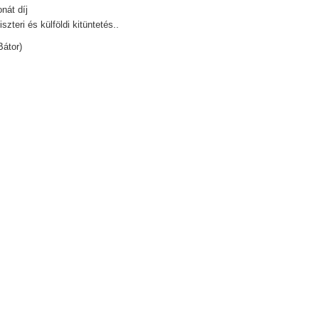
nát díj
szteri és külföldi kitüntetés..
Bátor)