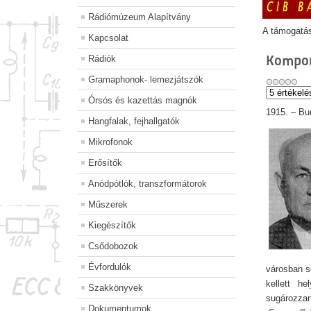
Rádiómúzeum Alapítvány
A támogatá
Kapcsolat
Kompor
Rádiók
Gramaphonok- lemezjátszók
Órsós és kazettás magnók
1915. – Bud
Hangfalak, fejhallgatók
Mikrofonok
Erősítők
Anódpótlók, transzformátorok
Műszerek
Kiegészítők
Csődobozok
Évfordulók
városban s
kellett h
Szakkönyvek
sugározzan
Dokumentumok