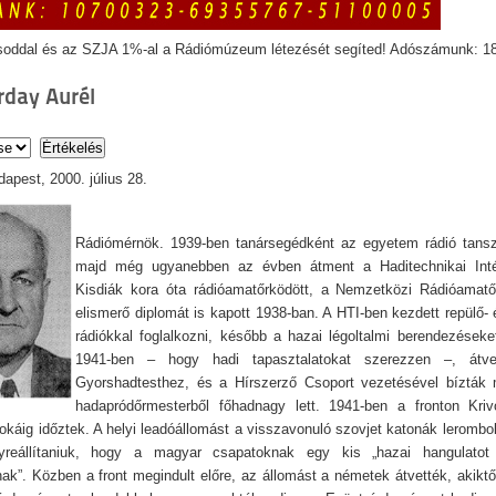
soddal és az SZJA 1%-al a Rádiómúzeum létezését segíted! Adószámunk: 1
day Aurél
apest, 2000. július 28.
Rádiómérnök. 1939-ben tanársegédként az egyetem rádió tansz
majd még ugyanebben az évben átment a Haditechnikai Inté
Kisdiák kora óta rádióamatőrködött, a Nemzetközi Rádióamatő
elismerő diplomát is kapott 1938-ban. A HTI-ben kezdett repülő- 
rádiókkal foglalkozni, később a hazai légoltalmi berendezéseket
1941-ben – hogy hadi tapasztalatokat szerezzen –, átve
Gyorshadtesthez, és a Hírszerző Csoport vezetésével bízták 
hadapródőrmesterből főhadnagy lett. 1941-ben a fronton Kriv
okáig időztek. A helyi leadóállomást a visszavonuló szovjet katonák lerombol
elyreállítaniuk, hogy a magyar csapatoknak egy kis „hazai hangulato
ak”. Közben a front megindult előre, az állomást a németek átvették, akikt