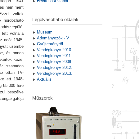
alagon”. 1941
Heckenast Gábor
, és nem ment
Ezzel voltak
Legolvasottabb oldalak
y hordozható
adászrepülő-
Museum
 lett volna a
Adományozók - V
Az adót 1945.
Gyűjteményről
együtt üzembe
Vendégkönyv 2010.
gbe, és onnan
Vendégkönyv 2011.
kértők közé,
Vendégkönyv 2009.
már szabadon
Vendégkönyv 2012.
z ottani TV-
Vendégkönyv 2013.
e lett. 1948-
Aktuális
g 85 000 főre
szul beszélve
Műszerek
zérigazgatója