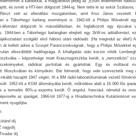
érdemérmet a kardokkal, a magyaroktól pedig az „Ezüst érdemérmet hadisz
jött, és ismét a HTI-ben dolgozott 1944-ig. Nem tette le az esküt Szálasira
 Részt vett az ellenállási mozgalomban, amit Kiss János vezetett. 
ban a Táborhegyi barlang eseményei is. 1942-tôl a Philips Műveknél eg
ó-állomást dolgozott ki másodállásban, és foglalkozott egy éjszakai v
 is. 1944-ben a Táborhegyi barlangban elrejtett egy 2kW-os adóállomást, ez
tájékoztatást szolgáló első háború utáni rádióadó. (Ha megindul az élet!) 
én át kellett adnia a Szovjet Parancsnokságnak, hogy a Philips Művekkel 
Ezután elkezdődött hadifogsága. A kihallgatás után kocsin vitték Lember
szkvába – képzettsége miatt Krasznogorszkba került, a „nemzetközi” sza
szekrényeket, rádiókat javítottak és gyártottak. Egy év múltával 
t Moszkvában és környékén. Bár felmerült, hogy vele szerveztetik meg a
 inkább hazajött 1947 végén. Itt a BM rádió-laboratóriumának vezető főmérnök
ült. 1952-tôl a KGM állományába került, működése alatt a 16 000 fős ipará
s a termelés 80%-a exportra került. Ô angolul, franciául, németül és oro
képviselte az iparágat. 1966-tól 1977-ig a Híradástechnikai Kutatóintézet ve
 ment nyugdíjba.
i:
óránd díj
 nagydíj
ivadar díj