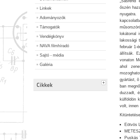
„Sasrend” 
őszén haza
Linkek
nyugatra.
Adományozók
kapcsolat
Támogatók
műsorszór
lokátorral
Vendégkönyv
lakossági 
NAVA filmhíradó
február 1-
állítsák. 
Sajtó - média
vonaton Mo
Galéria
ahol zene
mozoghatot
gyártást, ô
Cikkek
ban megnős
duzzadt, é
külföldön 
volt, innen
Kitüntetése
Eötvös L
METESZ
Puskás T