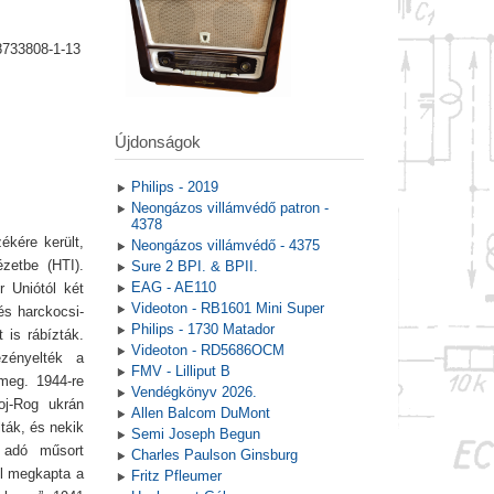
8733808-1-13
Újdonságok
Philips - 2019
Neongázos villámvédő patron -
4378
ékére került,
Neongázos villámvédő - 4375
zetbe (HTI).
Sure 2 BPI. & BPII.
EAG - AE110
r Uniótól két
Videoton - RB1601 Mini Super
és harckocsi-
Philips - 1730 Matador
 is rábízták.
Videoton - RD5686OCM
zényelték a
FMV - Lilliput B
meg. 1944-re
Vendégkönyv 2026.
oj-Rog ukrán
Allen Balcom DuMont
ták, és nekik
Semi Joseph Begun
t adó műsort
Charles Paulson Ginsburg
ől megkapta a
Fritz Pfleumer