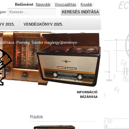
Betűméret
Nagyobb
Visszaállítás
Kisebb
apon
KERESÉS INDÍTÁSA
V 2015.
VENDÉGKÖNYV 2025.
kiállítása -Perneky Sándor magángyűjteménye
INFORMÁCIÓ
BEZÁRÁSA
Rádiók