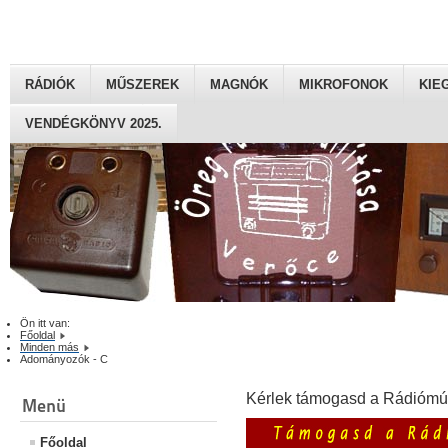
RÁDIÓK
MŰSZEREK
MAGNÓK
MIKROFONOK
KIE
VENDÉGKÖNYV 2025.
Ön itt van:
Főoldal
Minden más
Adományozók - C
Kérlek támogasd a Rádiómú
Menü
Főoldal