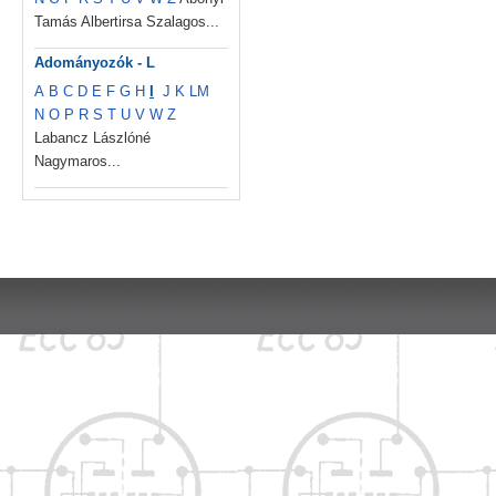
Tamás Albertirsa Szalagos...
Adományozók - L
A
B
C
D
E
F
G
H
I
J
K
L
M
N
O
P
R
S
T
U
V
W
Z
Labancz Lászlóné
Nagymaros...