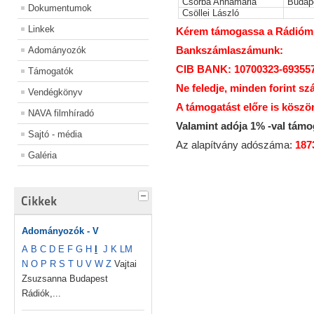
Csorba Annamária
Budap
Dokumentumok
Csöllei László
Linkek
Kérem támogassa a Rádiómúz
Bankszámlaszámunk:
Adományozók
CIB BANK: 10700323-69355
Támogatók
Ne feledje, minden forint sz
Vendégkönyv
A támogatást előre is köszö
NAVA filmhíradó
Valamint adója 1% -val tám
Sajtó - média
Az alapítvány adószáma:
187
Galéria
Cikkek
Adományozók - V
A
B
C
D
E
F
G
H
I
J
K
L
M
N
O
P
R
S
T
U
V
W
Z
Vajtai
Zsuzsanna Budapest
Rádiók,...