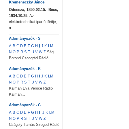
Kremeneczky János
Odessza, 1850.02.15. -Bécs,
1934.10.25.
Az
elektrotechnikai ipar úttörője,
a...
Adományozók - S
A
B
C
D
E
F
G
H
I
J
K
L
M
N
O
P
R
S
T
U
V
W
Z
Sági
Botond Csongrád Rádió...
Adományozók - K
A
B
C
D
E
F
G
H
I
J
K
L
M
N
O
P
R
S
T
U
V
W
Z
Kálmán Éva Verőce Rádió
Kálmán...
Adományozók - C
A
B
C
D
E
F
G
H
I
J
K
L
M
N
O
P
R
S
T
U
V
W
Z
Cságoly Tamás Szeged Rádió