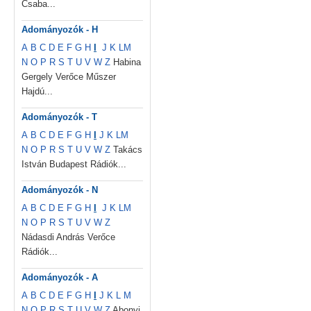
Csaba...
Adományozók - H
A
B
C
D
E
F
G
H
I
J
K
L
M
N
O
P
R
S
T
U
V
W
Z
Habina
Gergely Verőce Műszer
Hajdú...
Adományozók - T
A
B
C
D
E
F
G
H
I
J
K
L
M
N
O
P
R
S
T
U
V
W
Z
Takács
István Budapest Rádiók...
Adományozók - N
A
B
C
D
E
F
G
H
I
J
K
L
M
N
O
P
R
S
T
U
V
W
Z
Nádasdi András Verőce
Rádiók...
Adományozók - A
A
B
C
D
E
F
G
H
I
J
K
L
M
N
O
P
R
S
T
U
V
W
Z
Abonyi