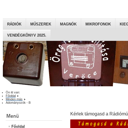
RÁDIÓK
MŰSZEREK
MAGNÓK
MIKROFONOK
KIE
VENDÉGKÖNYV 2025.
Ön itt van:
Főoldal
Minden más
Adományozók - B
Kérlek támogasd a Rádiómú
Menü
Főoldal