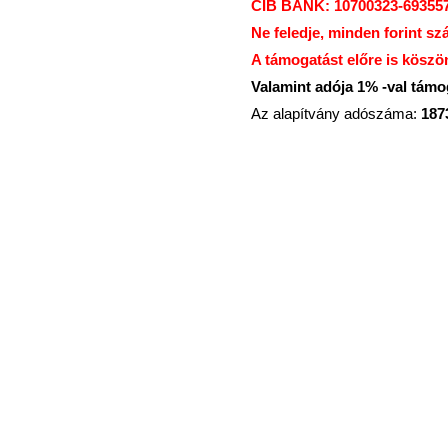
CIB BANK: 10700323-69355
Ne feledje, minden forint sz
A támogatást előre is köszö
Valamint adója 1% -val tám
Az alapítvány adószáma:
187