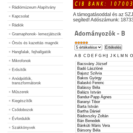
Rádiómúzeum Alapítvány
A támogatásoddal és az SZ
Kapcsolat
segíted! Adószámunk: 1873
Rádiók
Adományozók - B
Gramaphonok- lemezjátszók
Órsós és kazettás magnók
Hangfalak, fejhallgatók
A
B
C
D
E
F
G
H
I
J
K
L
M
N
O
Mikrofonok
Bacsvány József
Badó Lászlóné
Erősítők
Bajusz Szilvia
Bakos György
Anódpótlók,
Balaskó Ferenc
transzformátorok
Balássy Béla
Műszerek
Balázs István
Bandur-Papp Ágnes
Kiegészítők
Baranyi Tibor
Barta István
Csődobozok
Bartha Dániel
Bádovszky Zoltán
Évfordulók
Bán Benedek
Bánkúti Máris Vera
Szakkönyvek
Bársony Béla