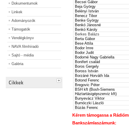
Becsei Gábor
Dokumentumok
Beja György
Belényi István
Linkek
Benecz Tibor
Benke György
Adományozók
Benkó Jánosné
Támogatók
Benkó Károly
Berkes Balázs
Vendégkönyv
Berta Gábor
Bese Attila
NAVA filmhíradó
Bodor Imre
Bodor Judit
Sajtó - média
Bodorné Nagy Gabriella
Bonifert család
Galéria
Boros Gergely
Boross István
Borzáné Horváth Ida
Botond Ferenc
Cikkek
Bregovic Péter
BSH kft (Bosh-Siemens
Háztartásigépszerviz kft)
Bunyevácz Viktor
Burnóczki László
Búzás Ferenc
Kérem támogassa a Rádiómúz
Bankszámlaszámunk: