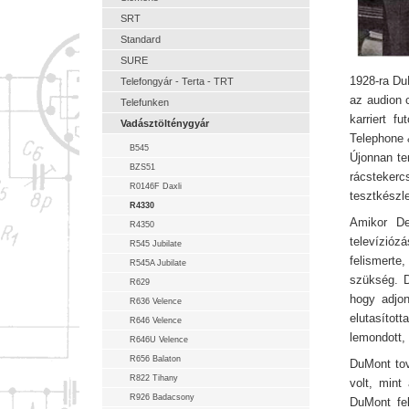
SRT
Standard
SURE
1928-ra DuM
Telefongyár - Terta - TRT
az audion c
Telefunken
karriert f
Vadásztölténygyár
Telephone 
B545
Újonnan te
BZS51
rácsteker
R0146F Daxli
tesztkészle
R4330
Amikor De
R4350
televízióz
R545 Jubilate
felismerte
R545A Jubilate
szükség. D
R629
hogy adjon
R636 Velence
elutasítot
R646 Velence
lemondott,
R646U Velence
R656 Balaton
DuMont tov
R822 Tihany
volt, mint
R926 Badacsony
DuMont fel