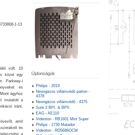
8733808-1-13
láló volt. 10
Újdonságok
és közel egy
rn Parkway-i
Philips - 2019
önyveket és
Neongázos villámvédő patron -
DuMont ágyhoz
4378
t mutatott a
Neongázos villámvédő - 4375
ikáció iránt,
Sure 2 BPI. & BPII.
EAG - AE110
Videoton - RB1601 Mini Super
ióvevőt, amit
Philips - 1730 Matador
sszerakott és
Videoton - RD5686OCM
ejlesztette a