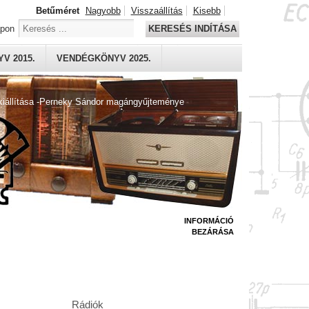
Betűméret
Nagyobb
Visszaállítás
Kisebb
apon
KERESÉS INDÍTÁSA
V 2015.
VENDÉGKÖNYV 2025.
kiállítása -Perneky Sándor magángyűjteménye
INFORMÁCIÓ
BEZÁRÁSA
Rádiók