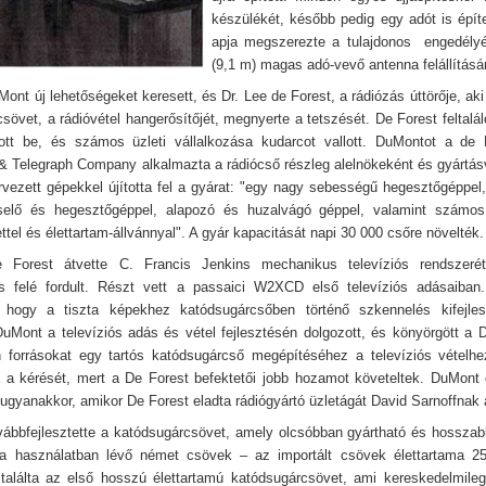
készülékét, később pedig egy adót is épít
apja megszerezte a tulajdonos engedélyé
(9,1 m) magas adó-vevő antenna felállításár
ont új lehetőségeket keresett, és Dr. Lee de Forest, a rádiózás úttörője, aki 
sövet, a rádióvétel hangerősítőjét, megnyerte a tetszését. De Forest feltalá
utott be, és számos üzleti vállalkozása kudarcot vallott. DuMontot a de
& Telegraph Company alkalmazta a rádiócső részleg alelnökeként és gyártás
rvezett gépekkel újította fel a gyárat: "egy nagy sebességű hegesztőgéppel
cselő és hegesztőgéppel, alapozó és huzalvágó géppel, valamint számos
ttel és élettartam-állvánnyal". A gyár kapacitását napi 30 000 csőre növelték.
 Forest átvette C. Francis Jenkins mechanikus televíziós rendszer
ás felé fordult. Részt vett a passaici W2XCD első televíziós adásaiba
, hogy a tiszta képekhez katódsugárcsőben történő szkennelés kifejles
uMont a televíziós adás és vétel fejlesztésén dolgozott, és könyörgött a 
 forrásokat egy tartós katódsugárcső megépítéséhez a televíziós vételh
ta a kérését, mert a De Forest befektetői jobb hozamot követeltek. DuMont
 ugyanakkor, amikor De Forest eladta rádiógyártó üzletágát David Sarnoffna
ábbfejlesztette a katódsugárcsövet, amely olcsóbban gyártható és hosszab
 a használatban lévő német csövek – az importált csövek élettartama 25
találta az első hosszú élettartamú katódsugárcsövet, ami kereskedelmile