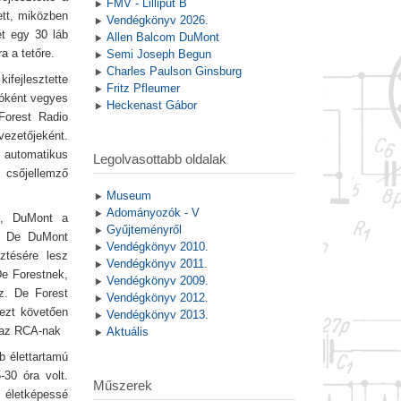
FMV - Lilliput B
ett, miközben
Vendégkönyv 2026.
t egy 30 láb
Allen Balcom DuMont
a a tetőre.
Semi Joseph Begun
Charles Paulson Ginsburg
kifejlesztette
Fritz Pfleumer
lóként vegyes
Heckenast Gábor
 Forest Radio
vezetőjeként.
, automatikus
Legolvasottabb oldalak
 csőjellemző
Museum
Adományozók - V
ét, DuMont a
Gyűjteményről
n. De DuMont
Vendégkönyv 2010.
ztésére lesz
Vendégkönyv 2011.
De Forestnek,
Vendégkönyv 2009.
ez. De Forest
Vendégkönyv 2012.
 ezt követően
Vendégkönyv 2013.
k az RCA-nak
Aktuális
b élettartamú
-30 óra volt.
Műszerek
g életképessé