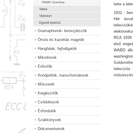
R946FI Szimfónia
tette a tele
Vatea
1931 - ben
Videoton
Hét évve
Egyedi építésű
televíziók
Gramaphonok- lemezjátszók
elektronik
RCA 1939 á
Órsós és kazettás magnók
első enged
Hangfalak, fejhallgatók
WABD állo
washingt
Mikrofonok
Goldsmithr
Erősítők
televíziós
műsorszórá
Anódpótlók, transzformátorok
Műszerek
Kiegészítők
Csődobozok
Évfordulók
Szakkönyvek
Dokumentumok