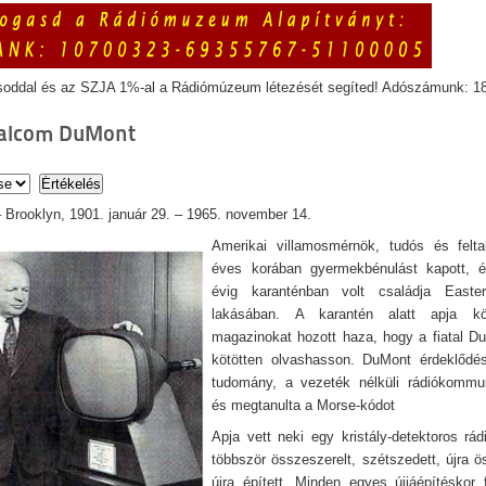
soddal és az SZJA 1%-al a Rádiómúzeum létezését segíted! Adószámunk: 1
Balcom DuMont
 Brooklyn, 1901. január 29. – 1965. november 14.
Amerikai villamosmérnök, tudós és felta
éves korában gyermekbénulást kapott, 
évig karanténban volt családja Easte
lakásában. A karantén alatt apja k
magazinokat hozott haza, hogy a fiatal 
kötötten olvashasson. DuMont érdeklődés
tudomány, a vezeték nélküli rádiókommun
és megtanulta a Morse-kódot
Apja vett neki egy kristály-detektoros rád
többször összeszerelt, szétszedett, újra ö
újra épített. Minden egyes újjáépítéskor f