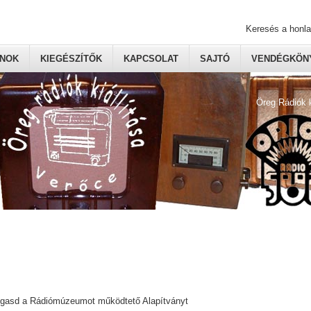
Keresés a honl
ONOK
KIEGÉSZÍTŐK
KAPCSOLAT
SAJTÓ
VENDÉGKÖNY
Öreg Rádiók 
ogasd a Rádiómúzeumot működtető Alapítványt