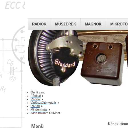
RÁDIÓK
MŰSZEREK
MAGNÓK
MIKROF
Ön itt van:
Főoldal
Rádiók
Vadásztölténygyár
R4330
Minden más
Allen Balcom DuMont
Kérlek tám
Menü