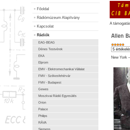
Főoldal
Rádiómúzeum Alapítvány
A támogatá
Kapcsolat
Allen 
Rádiók
EAG-BEAG
Dénes Testvérek
EKA
New York –
Elprom
EMV - Elektromechanikai Vállalat
FMV - Székesfehérvár
FMV - Budapest
Gewes
Moszkvai Rádió Egyesülés
Orion
Palace
Philips
RÁVA
Siemens