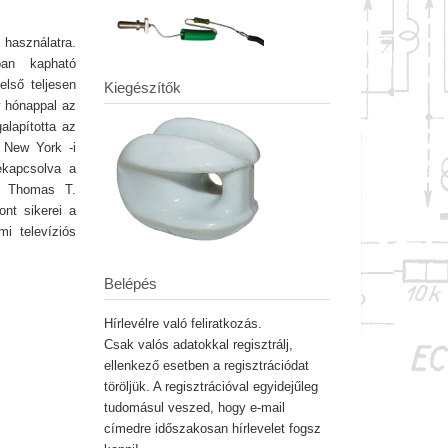
 használatra.
ban kapható
első teljesen
Kiegészítők
y hónappal az
alapította az
a New York -i
kapcsolva a
. Thomas T.
ont sikerei a
mi televíziós
Belépés
Hírlevélre való feliratkozás.
Csak valós adatokkal regisztrálj,
ellenkező esetben a regisztrációdat
töröljük. A regisztrációval egyidejűleg
tudomásul veszed, hogy e-mail
címedre időszakosan hírlevelet fogsz