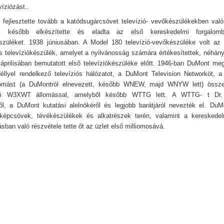
víziózást..
 fejlesztette tovább a katódsugárcsövet televízió- vevőkészülékekben való
l később elkészítette és eladta az első kereskedelmi forgalom
észüléket. 1938 júniusában. A Model 180 televízió-vevőkészüléke volt az 
us televíziókészülék, amelyet a nyilvánosság számára értékesítettek, néhán
prilisában bemutatott első televíziókészüléke előtt. 1946-ban DuMont meg
éllyel rendelkező televíziós hálózatot, a DuMont Television Networköt, 
mást (a DuMontról elnevezett, később WNEW, majd WNYW lett) össze
oni W3XWT állomással, amelyből később WTTG lett. A WTTG- t Dr
ől, a DuMont kutatási alelnökéről és legjobb barátjáról nevezték el. DuM
 képcsövek, tévékészülékek és alkatrészek terén, valamint a kereskedel
sban való részvétele tette őt az üzlet első milliomosává.