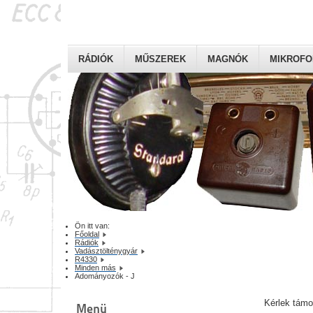
RÁDIÓK
MŰSZEREK
MAGNÓK
MIKROF
Ön itt van:
Főoldal
Rádiók
Vadásztölténygyár
R4330
Minden más
Adományozók - J
Kérlek tám
Menü