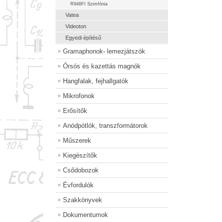
R946FI Szimfónia
Vatea
Videoton
Egyedi építésű
Gramaphonok- lemezjátszók
Órsós és kazettás magnók
Hangfalak, fejhallgatók
Mikrofonok
Erősítők
Anódpótlók, transzformátorok
Műszerek
Kiegészítők
Csődobozok
Évfordulók
Szakkönyvek
Dokumentumok