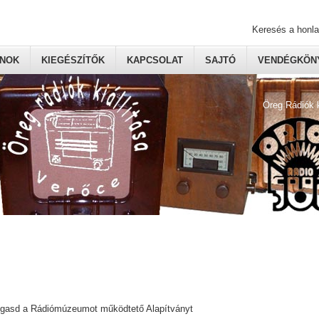
Keresés a honl
ONOK
KIEGÉSZÍTŐK
KAPCSOLAT
SAJTÓ
VENDÉGKÖNY
Öreg Rádiók 
ogasd a Rádiómúzeumot működtető Alapítványt