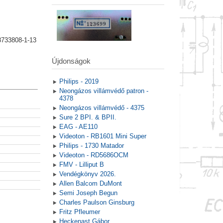
8733808-1-13
Újdonságok
Philips - 2019
Neongázos villámvédő patron -
4378
Neongázos villámvédő - 4375
Sure 2 BPI. & BPII.
EAG - AE110
Videoton - RB1601 Mini Super
Philips - 1730 Matador
Videoton - RD5686OCM
FMV - Lilliput B
Vendégkönyv 2026.
Allen Balcom DuMont
Semi Joseph Begun
Charles Paulson Ginsburg
Fritz Pfleumer
Heckenast Gábor