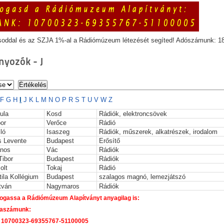
soddal és az SZJA 1%-al a Rádiómúzeum létezését segíted! Adószámunk: 1
yozók - J
F
G
H
I
J
K
L
M
N
O
P
R
S
T
U
V
W
Z
ula
Kosd
Rádiók, elektroncsövek
or
Verőce
Rádió
ló
Isaszeg
Rádiók, műszerek, alkatrészek, irodalom
s Levente
Budapest
Erősítő
ános
Vác
Rádiók
Tibor
Budapest
Rádiók
olt
Tokaj
Rádió
tila Kollégium
Budapest
szalagos magnó, lemezjátszó
tván
Nagymaros
Rádiók
gassa a Rádiómúzeum Alapítványt anyagilag is:
aszámunk:
 10700323-69355767-51100005