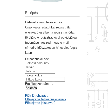
Belépés
Hírlevélre való feliratkozás.
Csak valós adatokkal regisztrálj,
ellenkező esetben a regisztrációdat
töröljük. A regisztrációval egyidejűleg
tudomásul veszed, hogy e-mail
címedre időszakosan hírlevelet fogsz
kapni!
Felhasználói név
Jelszó
Titkos kulcs
Emlékezzen rám
Belépés
Fiók létrehozása
Elfelejtette felhasználónevét?
Elfelejtette jelszavát?