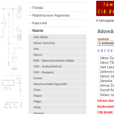
Főoldal
Rádiómúzeum Alapítvány
A támogatá
Kapcsolat
Adomán
Rádiók
EAG-BEAG
Dénes Testvérek
EKA
A
B
C
D
E
Elprom
Jakus Gy
EMV - Elektromechanikai Vállalat
Jakus Tib
FMV - Székesfehérvár
Jant Lász
Jankovic
FMV - Budapest
Jánosi J
Gewes
Jánoska 
Moszkvai Rádió Egyesülés
Jenvai Zs
József At
Orion
Jórász Is
Palace
Kérem támo
Philips
Bankszáml
RÁVA
CIB BANK:
Siemens