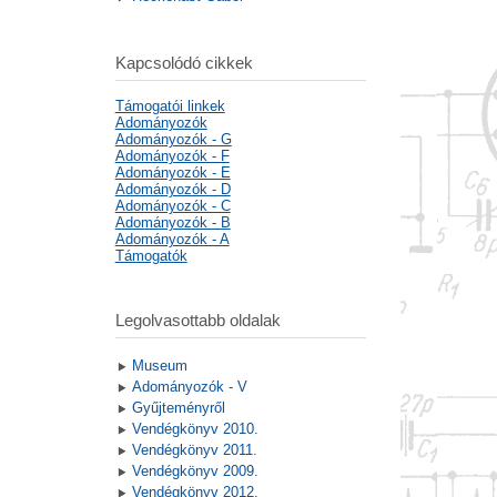
Kapcsolódó cikkek
Támogatói linkek
Adományozók
Adományozók - G
Adományozók - F
Adományozók - E
Adományozók - D
Adományozók - C
Adományozók - B
Adományozók - A
Támogatók
Legolvasottabb oldalak
Museum
Adományozók - V
Gyűjteményről
Vendégkönyv 2010.
Vendégkönyv 2011.
Vendégkönyv 2009.
Vendégkönyv 2012.