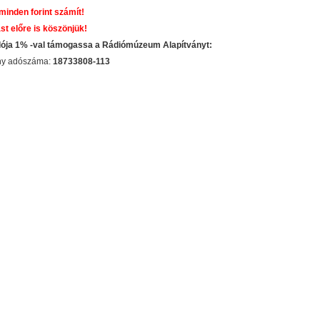
 minden forint számít!
st előre is köszönjük!
dója 1% -val támogassa a Rádiómúzeum Alapítványt:
ány adószáma:
18733808-113