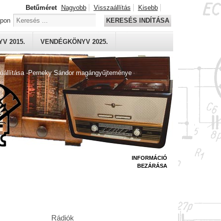
Betűméret
Nagyobb
Visszaállítás
Kisebb
apon
KERESÉS INDÍTÁSA
V 2015.
VENDÉGKÖNYV 2025.
kiállítása -Perneky Sándor magángyűjteménye
INFORMÁCIÓ
BEZÁRÁSA
Rádiók