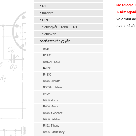
Ne feledje,
SRT
A támogatá
Standard
Valamint a
SURE
Az alapítv
Telefongyár - Terta - TRT
Telefunken
Vadásztölténygyár
B545
BZS51
R0146F Daxli
R4330
R4350
R545 Jubilate
R545A Jubilate
R629
R636 Velence
R646 Velence
R646U Velence
R656 Balaton
R822 Tihany
R926 Badacsony