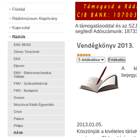
Főoldal
Rádiómúzeum Alapítvány
A támogatásoddal és az SZ
Kapcsolat
segíted! Adószámunk: 1873
Rádiók
Vendégkönyv 2013.
EAG-BEAG
Dénes Testvérek
EKA
Elprom
A kiá
EMV - Elektromechanikai
bejegy
Vállalat
FMV - Székesfehérvár
FMV - Budapest
Gewes
Moszkvai Rádió Egyesülés
Orion
Palace
2013.01.05.
Philips
Köszönjük a kivételes tárla
RÁVA