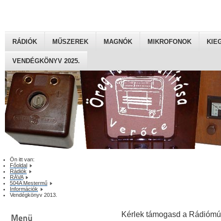
RÁDIÓK
MŰSZEREK
MAGNÓK
MIKROFONOK
KIE
VENDÉGKÖNYV 2025.
Ön itt van:
Főoldal
Rádiók
RÁVA
504A Mestermű
Információk
Vendégkönyv 2013.
Kérlek támogasd a Rádiómú
Menü