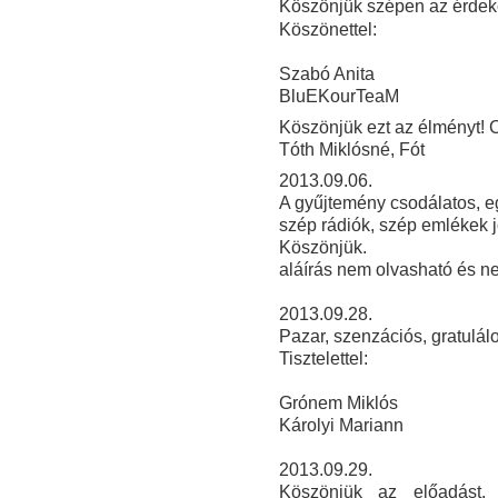
Köszönjük szépen az érdeke
Köszönettel:
Szabó Anita
BluEKourTeaM
Köszönjük ezt az élményt! C
Tóth Miklósné, Fót
2013.09.06.
A gyűjtemény csodálatos, e
szép rádiók, szép emlékek j
Köszönjük.
aláírás nem olvasható és ne
2013.09.28.
Pazar, szenzációs, gratulálo
Tisztelettel:
Grónem Miklós
Károlyi Mariann
2013
.09.29.
Köszönjük az előadást, 