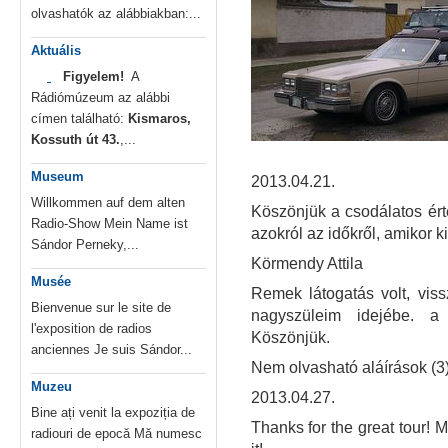
olvashatók az alábbiakban:...
Aktuális
Figyelem!
A
Rádiómúzeum az alábbi
címen található:
Kismaros,
Kossuth út 43.
,...
Museum
2013.04.21.
Willkommen auf dem alten
Köszönjük a csodálatos ért
Radio-Show Mein Name ist
azokról az időkről, amikor 
Sándor Perneky,...
Körmendy Attila
Musée
Remek látogatás volt, vis
Bienvenue sur le site de
nagyszüleim idejébe. a "
l'exposition de radios
Köszönjük.
anciennes Je suis Sándor...
Nem olvasható aláírások (3
Muzeu
2013.04.27.
Bine ați venit la expoziția de
Thanks for the great tour! M
radiouri de epocă Mă numesc