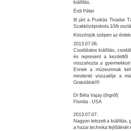
kiállítás.
Érdi Péter
Itt járt a Puskás Tivadar
Szakközépiskola 10/b osztá
Köszönjük szépen az érdeke
2013.07.06.
Csodálatos kiállítás, csod
és represent a kezdettől 
visszahozta a gyermekkori
Ennek a múzeumnak kel
mindenki visszaélje a múl
Gratulálok!!!!
Dr Béla Vajay (őrgróf)
Florida - USA
2013.07.07.
Nagyon tetszett a kiállítás, 
a hazai technika fejlődését 