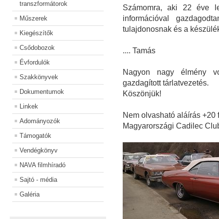
transzformátorok
Számomra, aki 22 éve le
információval gazdagodt
Műszerek
tulajdonosnak és a készül
Kiegészítők
Csődobozok
.... Tamás
Évfordulók
Nagyon nagy élmény vol
Szakkönyvek
gazdagított tárlatvezetés.
Dokumentumok
Köszönjük!
Linkek
Nem olvasható aláírás +20 
Adományozók
Magyarországi Cadilec Clu
Támogatók
Vendégkönyv
NAVA filmhíradó
Sajtó - média
Galéria