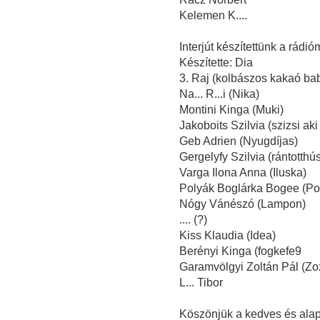
Kelemen K....
Interjút készítettünk a rádi
Készítette: Dia
3. Raj (kolbászos kakaó bab
Na... R...i (Nika)
Montini Kinga (Muki)
Jakoboits Szilvia (szizsi aki 
Geb Adrien (Nyugdíjas)
Gergelyfy Szilvia (rántotthú
Varga Ilona Anna (Iluska)
Polyák Boglárka Bogee (Po
Nógy Vánészó (Lampon)
.... (?)
Kiss Klaudia (Idea)
Berényi Kinga (fogkefe9
Garamvölgyi Zoltán Pál (Zozi
L... Tibor
Köszönjük a kedves és alap