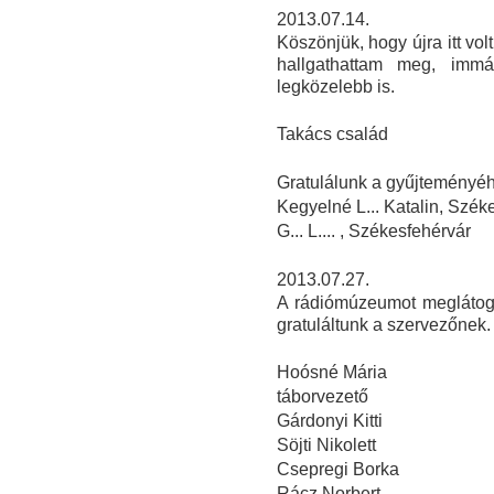
2013.07.14.
Köszönjük, hogy újra itt vo
hallgathattam meg, imm
legközelebb is.
Takács család
Gratulálunk a gyűjteményéhe
Kegyelné L... Katalin, Szék
G... L.... , Székesfehérvár
2013.07.27.
A rádiómúzeumot meglátoga
gratuláltunk a szervezőnek.
Hoósné Mária
táborvezető
Gárdonyi Kitti
Söjti Nikolett
Csepregi Borka
Rácz Norbert