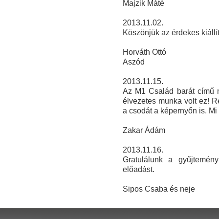
Majzik Máté
2013.11.02.
Köszönjük az érdekes kiállít
Horváth Ottó
Aszód
2013.11.15.
Az M1 Család barát című mű
élvezetes munka volt ez! R
a csodát a képernyőn is. Mi
Zakar Ádám
2013.11.16.
Gratulálunk a gyűjtemény
előadást.
Sipos Csaba és neje