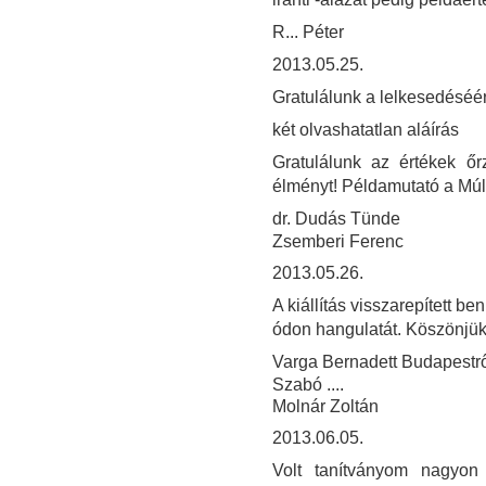
R... Péter
2013.05.25.
Gratulálunk a lelkesedéséér
két olvashatatlan aláírás
Gratulálunk az értékek ő
élményt! Példamutató a Múl
dr. Dudás Tünde
Zsemberi Ferenc
2013.05.26.
A kiállítás visszarepített 
ódon hangulatát. Köszönjük
Varga Bernadett Budapestrő
Szabó ....
Molnár Zoltán
2013.06.05.
Volt tanítványom nagyon 