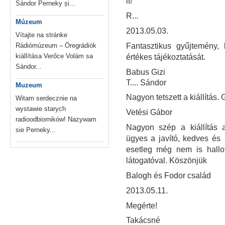
it!
Sándor Perneky și...
R...
Múzeum
2013.05.03.
Vítajte na stránke
Rádiómúzeum – Öregrádiók
Fantasztikus gyűjtemény, 
kiállítása Verőce Volám sa
értékes tájékoztatását.
Sándor...
Babus Gizi
T.... Sándor
Muzeum
Nagyon tetszett a kiállítás. 
Witam serdecznie na
wystawie starych
Vetési Gábor
radioodbiorników! Nazywam
Nagyon szép a kiállítás a
sie Perneky...
ügyes a javító, kedves és
esetleg még nem is hallo
látogatóval. Köszönjük
Balogh és Fodor család
2013.05.11.
Megérte!
Takácsné