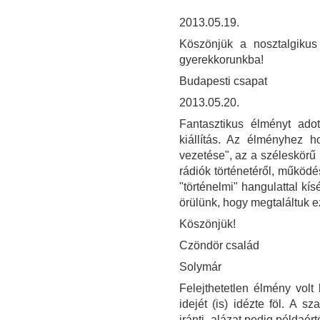
2013.05.19.
Köszönjük a nosztalgikus
gyerekkorunkba!
Budapesti csapat
2013.05.20.
Fantasztikus élményt ad
kiállítás. Az élményhez ho
vezetése", az a széleskörű 
rádiók történetéről, működé
"történelmi" hangulattal kí
örülünk, hogy megtaláltuk e
Köszönjük!
Czöndör család
Solymár
Felejthetetlen élmény volt 
idejét (is) idézte föl. A 
iránti -alázat pedig példaér