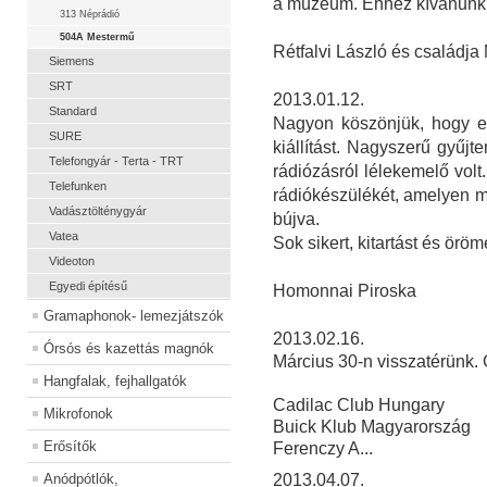
a múzeum. Ehhez kívánunk s
313 Néprádió
504A Mestermű
Rétfalvi László és családja
Siemens
SRT
2013.01.12.
Standard
Nagyon köszönjük, hogy e
SURE
kiállítást. Nagyszerű gyűjt
Telefongyár - Terta - TRT
rádiózásról lélekemelő volt
Telefunken
rádiókészülékét, amelyen m
Vadásztölténygyár
bújva.
Vatea
Sok sikert, kitartást és örö
Videoton
Egyedi építésű
Homonnai Piroska
Gramaphonok- lemezjátszók
2013.02.16.
Órsós és kazettás magnók
Március 30-n visszatérünk.
Hangfalak, fejhallgatók
Cadilac Club Hungary
Mikrofonok
Buick Klub Magyarország
Erősítők
Ferenczy A...
Anódpótlók,
2013.04.07.