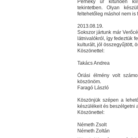
Perneky úr kitűnően kii
tekintetben. O
lyan készü
feltehetőleg máshol nem is 
2013.08.19.
Sokszor jártunk már Verőcén
látnivalókról, így fedeztük
kulturált, jól összegyűjtött,
Köszönettel:
Takács Andrea
Óriási élmény volt szám
köszönöm.
Faragó László
Köszönjük szépen a lehető
készülékeit és beszélgetni 
Köszönettel:
Németh Zsolt
Németh Zoltán