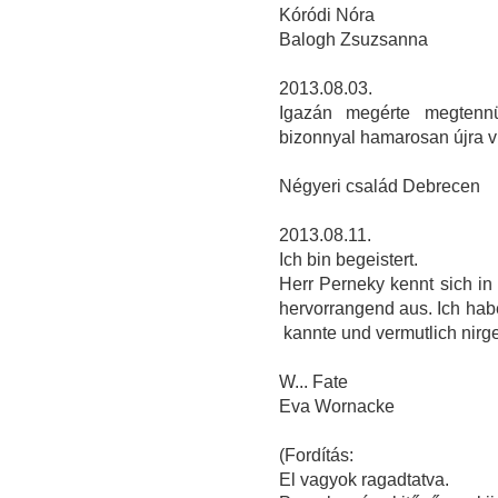
Kóródi Nóra
Balogh Zsuzsanna
2013.08.03.
Igazán megérte megtenn
bizonnyal hamarosan újra v
Négyeri család Debrecen
2013.08.11.
Ich bin begeistert.
Herr Perneky kennt sich in 
hervorrangend aus. Ich hab
kannte und vermutlich nir
W... Fate
Eva Wornacke
(Fordítás:
El vagyok ragadtatva.