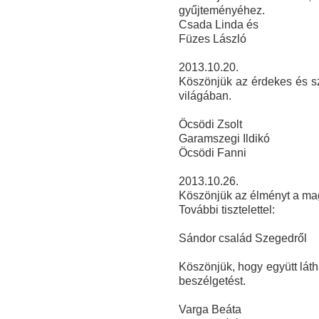
gyűjteményéhez.
Csada Linda és
Füze
s László
2013.10.20.
Köszönjük az érdekes és sz
világában.
Öcsödi Zsolt
Garamszegi Ildikó
Öcsödi Fanni
2013.10.26.
Köszönjük az élményt a ma
További tisztelettel:
Sándor család Szegedről
Köszönjük, hogy együtt láth
beszélgetést.
Varga Beáta