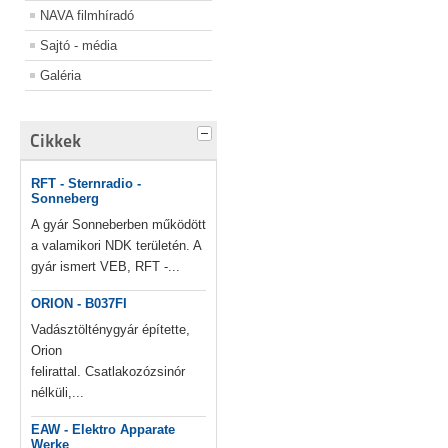
NAVA filmhíradó
Sajtó - média
Galéria
Cikkek
RFT - Sternradio -
Sonneberg
A gyár Sonneberben működött
a valamikori NDK területén. A
gyár ismert VEB, RFT -...
ORION - B037FI
Vadásztölténygyár építette,
Orion
felirattal. Csatlakozózsinór
nélküli,...
EAW - Elektro Apparate
Werke