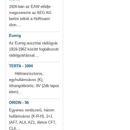
1926-ban az EAW elődje
megszerezte az AEG AG
berlini telkét a Hoffmann
úton....
Eumig
Az Eumig ausztriai rádiógyár,
1919-1962 között foglalkozott
rádiógyártással....
TERTA - 1004
Héttranzisztoros,
egyhullámsávos (K),
öthangoltkörös, 9V (2db lapos
elem)...
ORION - 56
Egyenes rendszerű, három
hullámsávos (K-R-H), 2+1
(AF7, AL4, AZ1, illetve CF7,
CL4,...