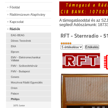
Főoldal
Rádiómúzeum Alapítvány
A támogatásoddal és az SZ
Kapcsolat
segíted! Adószámunk: 1873
Rádiók
RFT - Sternradio - 
EAG-BEAG
Dénes Testvérek
EKA
Elprom
EMV - Elektromechanikai
Vállalat
FMV - Székesfehérvár
FMV - Budapest
Gewes
Moszkvai Rádió Egyesülés
Orion
Palace
Philips
1670 Junior