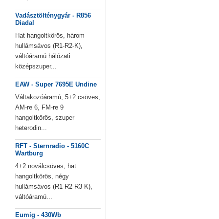
Vadásztölténygyár - R856
Diadal
Hat hangoltkörös, három
hullámsávos (R1-R2-K),
váltóáramú hálózati
középszuper...
EAW - Super 7695E Undine
Váltakozóáramú, 5+2 csöves,
AM-re 6, FM-re 9
hangoltkörös, szuper
heterodin...
RFT - Sternradio - 5160C
Wartburg
4+2 noválcsöves, hat
hangoltkörös, négy
hullámsávos (R1-R2-R3-K),
váltóáramú...
Eumig - 430Wb