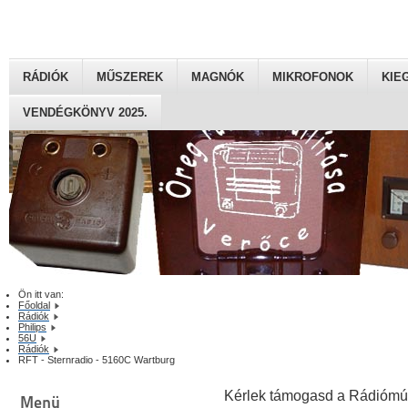
RÁDIÓK
MŰSZEREK
MAGNÓK
MIKROFONOK
KIE
VENDÉGKÖNYV 2025.
Ön itt van:
Főoldal
Rádiók
Philips
56U
Rádiók
RFT - Sternradio - 5160C Wartburg
Kérlek támogasd a Rádiómú
Menü