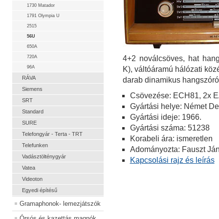
1730 Matador
1791 Olympia U
2515
56U
650A
720A
4+2 noválcsöves, hat hang
96A
K), váltóáramú hálózati köz
RÁVA
darab dinamikus hangszóró
Siemens
Csövezése: ECH81, 2x E
SRT
Gyártási helye: Német D
Standard
Gyártási ideje: 1966.
SURE
Gyártási száma: 51238
Telefongyár - Terta - TRT
Korabeli ára: ismeretlen
Telefunken
Adományozta: Fauszt Ján
Vadásztölténygyár
Kapcsolási rajz és leírás
Vatea
Videoton
Egyedi építésű
Gramaphonok- lemezjátszók
Órsós és kazettás magnók