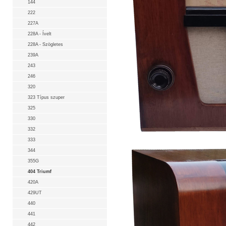
144
222
227A
228A - Ívelt
228A - Szögletes
239A
243
246
320
323 Típus szuper
325
330
332
333
344
355G
404 Triumf
420A
429UT
440
441
442