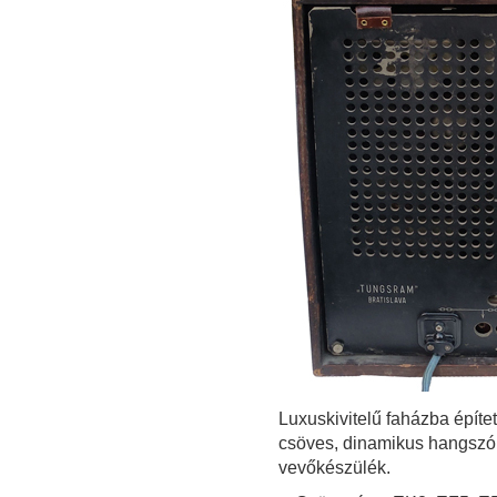
Luxuskivitelű faházba építe
csöves, dinamikus hangszór
vevőkészülék.