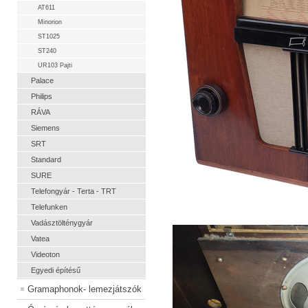
AT611
Minorion
ST1025
ST240
UR103 Pajti
Palace
Philips
RÁVA
Siemens
SRT
Standard
SURE
Telefongyár - Terta - TRT
Telefunken
Vadásztölténygyár
Vatea
Videoton
Egyedi építésű
Gramaphonok- lemezjátszók