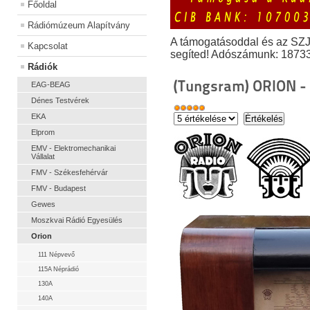
Főoldal
Rádiómúzeum Alapítvány
A támogatásoddal és az SZ
Kapcsolat
segíted! Adószámunk: 1873
Rádiók
(Tungsram) ORION -
EAG-BEAG
Dénes Testvérek
EKA
Elprom
EMV - Elektromechanikai
Vállalat
FMV - Székesfehérvár
FMV - Budapest
Gewes
Moszkvai Rádió Egyesülés
Orion
111 Népvevő
115A Néprádió
130A
140A