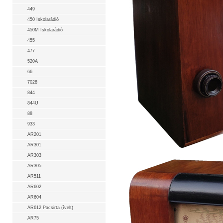
449
450 Iskolarádió
450M Iskolarádió
455
477
520A
66
7028
844
844U
88
933
AR201
AR301
AR303
AR305
AR511
AR602
AR604
AR612 Pacsirta (ívelt)
AR75