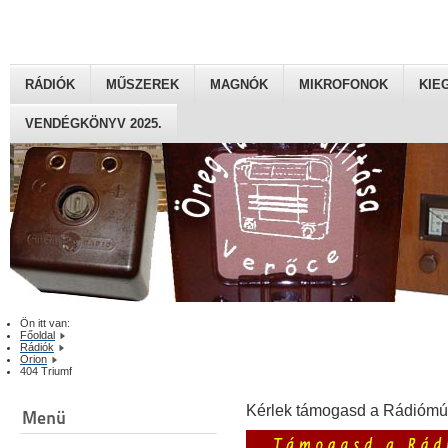
RÁDIÓK
MŰSZEREK
MAGNÓK
MIKROFONOK
KIE
VENDÉGKÖNYV 2025.
Ön itt van:
Főoldal
Rádiók
Orion
404 Triumf
Kérlek támogasd a Rádiómú
Menü