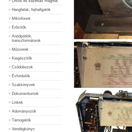
Órsós és kazettás magnók
Hangfalak, fejhallgatók
Mikrofonok
Erősítők
Anódpótlók,
transzformátorok
Műszerek
Kiegészítők
Csődobozok
Évfordulók
Szakkönyvek
Dokumentumok
Linkek
Adományozók
Támogatók
Vendégkönyv