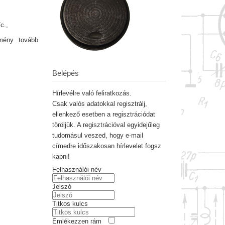
c.,
emény tovább
Belépés
Hírlevélre való feliratkozás.
Csak valós adatokkal regisztrálj,
ellenkező esetben a regisztrációdat
töröljük. A regisztrációval egyidejűleg
tudomásul veszed, hogy e-mail
címedre időszakosan hírlevelet fogsz
kapni!
Felhasználói név
Jelszó
Titkos kulcs
Emlékezzen rám