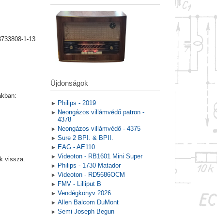
8733808-1-13
Újdonságok
akban:
Philips - 2019
Neongázos villámvédő patron -
4378
Neongázos villámvédő - 4375
Sure 2 BPI. & BPII.
EAG - AE110
Videoton - RB1601 Mini Super
k vissza.
Philips - 1730 Matador
Videoton - RD5686OCM
FMV - Lilliput B
Vendégkönyv 2026.
Allen Balcom DuMont
Semi Joseph Begun