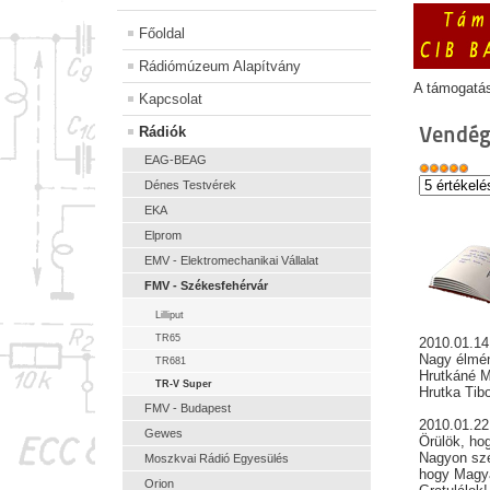
Főoldal
Rádiómúzeum Alapítvány
A támogatá
Kapcsolat
Vendég
Rádiók
EAG-BEAG
Dénes Testvérek
EKA
Elprom
EMV - Elektromechanikai Vállalat
FMV - Székesfehérvár
Lilliput
TR65
2010.01.14
Nagy élmény
TR681
Hrutkáné Mo
TR-V Super
Hrutka Tib
FMV - Budapest
2010.01.2
Gewes
Örülök, hog
Nagyon szé
Moszkvai Rádió Egyesülés
hogy Magya
Orion