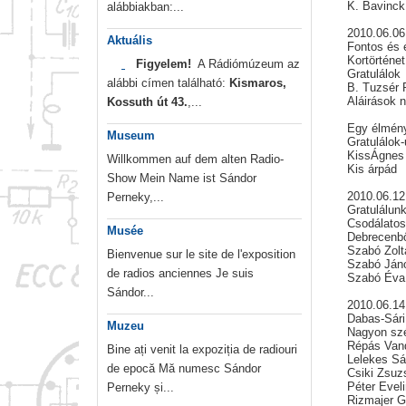
K. Bavinck
alábbiakban:...
2010.06.06
Aktuális
Fontos és 
Kortörténe
Figyelem!
A Rádiómúzeum az
Gratulálok
alábbi címen található:
Kismaros,
B. Tuzsér 
Aláirások 
Kossuth út 43.
,...
Egy élmény
Museum
Gratulálok
KissÁgnes
Willkommen auf dem alten Radio-
Kis árpád
Show Mein Name ist Sándor
2010.06.12
Perneky,...
Gratulálun
Csodálatos
Musée
Debrecenbő
Szabó Zolt
Bienvenue sur le site de l'exposition
Szabó Ján
de radios anciennes Je suis
Szabó Éva
Sándor...
2010.06.14
Dabas-Sári 
Muzeu
Nagyon szé
Répás Van
Bine ați venit la expoziția de radiouri
Lelekes Sá
de epocă Mă numesc Sándor
Csiki Zsuz
Péter Evel
Perneky și...
Rizmajer G