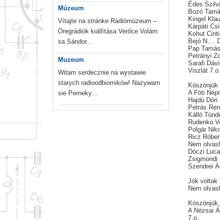
Édes Szilv
Múzeum
Bozó Tam
Kingel Kla
Vítajte na stránke Rádiómúzeum –
Kárpáti Csi
Öregrádiók kiállítása Verőce Volám
Kohut Cint
Bejó N....
sa Sándor...
Pap Tamá
Petrányi Z
Muzeum
Sarafi Dáv
Viszlát 7.o
Witam serdecznie na wystawie
starych radioodbiorników! Nazywam
Köszönjük 
A Fóti Nép
sie Perneky...
Hajdú Dóri
Petrás Ren
Kálló Tünd
Rudenko V
Polgár Niko
Ricz Róber
Nem olvash
Dóczi Luc
Zsigmondi 
Szendrei 
Jók voltak
Nem olvash
Köszönjük, 
A Nézsai Ál
7.o.