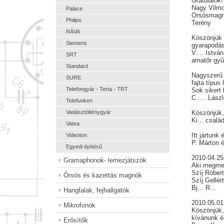
Gratulálok!
Nagy Vilm
Palace
Orsósmag
Philips
Terény
RÁVA
Köszönjük 
Siemens
gyarapodás
V.... István
SRT
amatőr gyű
Standard
Nagyszerű 
SURE
fajta típus 
Telefongyár - Terta - TRT
Sok sikert
C..... Lász
Telefunken
Vadásztölténygyár
Köszönjük,
Ki... csalá
Vatea
Itt jártunk
Videoton
P. Márton é
Egyedi építésű
2010.04.25
Gramaphonok- lemezjátszók
Aki megmen
Szíj Róber
Órsós és kazettás magnók
Szíj Gellér
Bj... R...
Hangfalak, fejhallgatók
2010.05.01
Mikrofonok
Köszönjük, 
kívánunk é
Erősítők