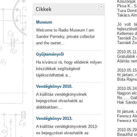
Köszönjü
Pksa K., S
Cikkek
Tuza Dorot
Takács Alm
Museum
Jó volt l
fejlesztés
Welcome to Radio Museum I am
Kellemes do
Sandor Perneky, private collector
Tasnádi Zs
Tasnádi Zo
and the owner...
2010.05.11
Gyűjteményről
Gratulálok
Aláírás ne
Ha kíváncsi rá, hogy elődeink milyen
készülékek segítségével
2010.05.1
Itt jártam,
tájékozódhattak a...
Bota Rajm
Vendégkönyv 2010.
2010.05.2
Nagyon elc
A kiállítás vendégkönyvének
Ro...... Ga
bejegyzései olvashatók az
Hak Sándo
alábbiakban:...
Itt jártunk
Ferencz Al
Vendégkönyv 2013.
Ferencz Kl
A kiállítás vendégkönyvének 2013-
2010.05.29
es bejegyzései olvashatók az
Beautiful 