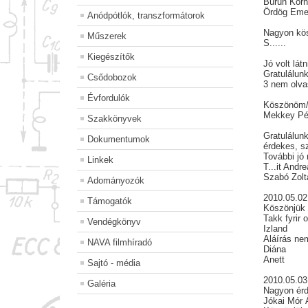
Burun Kor
Ördög Em
Anódpótlók, transzformátorok
Nagyon kös
Műszerek
S......
Kiegészítők
Jó volt lát
Gratulálunk
Csődobozok
3 nem olva
Évfordulók
Köszönöm/
Mekkey Pét
Szakkönyvek
Gratulálun
Dokumentumok
érdekes, s
További jó
Linkek
T...it Andre
Szabó Zolt
Adományozók
2010.05.02
Támogatók
Köszönjük
Takk fyrir 
Vendégkönyv
Izland
Aláírás ne
NAVA filmhíradó
Diána
Anett
Sajtó - média
2010.05.03
Galéria
Nagyon érde
Jókai Mór 