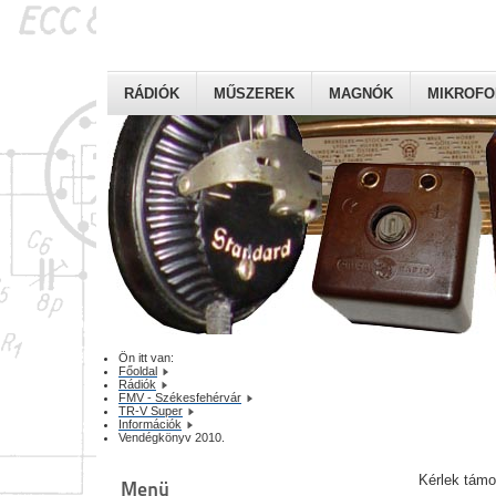
RÁDIÓK
MŰSZEREK
MAGNÓK
MIKROF
Ön itt van:
Főoldal
Rádiók
FMV - Székesfehérvár
TR-V Super
Információk
Vendégkönyv 2010.
Kérlek tám
Menü