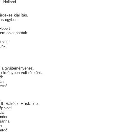
 - Holland
.
érdekes kiállítás.
t is egyben!
Róbert
nem olvashatóak
 volt!
-unk.
.
k a gyűjteményéhez.
 élményben volt részünk.
l:
án
osné
.
II. Rákóczi F. isk. 7.o.
p volt!
da
ndor
sanna
in
ergő