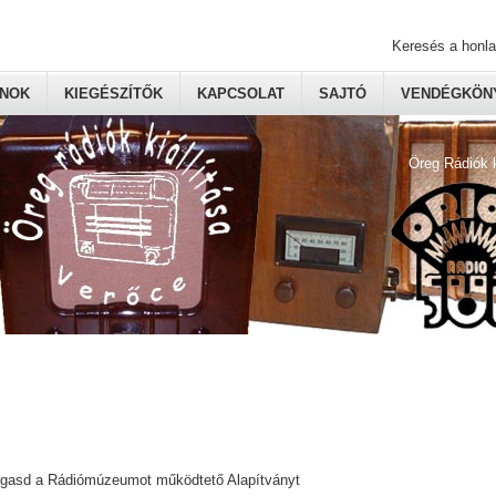
Keresés a honl
ONOK
KIEGÉSZÍTŐK
KAPCSOLAT
SAJTÓ
VENDÉGKÖNY
Öreg Rádiók 
ogasd a Rádiómúzeumot működtető Alapítványt