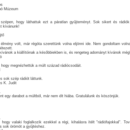
os
nó Múzeum
szépen, hogy láthattuk ezt a páratlan gyűjteményt. Sok sikert és rádiók
t kívánunk!
jtő
élmény volt, már régóta szerettünk volna eljönni ide. Nem gondoltam voln
létezett.
 kívánok a kiállítóinak a későbbiekben is, és rengeteg adományt kívánok még
ló
 hogy megnézhettük a múlt század rádiócsodáit.
d
 és sok szép rádiót láttunk.
s K. Judit
.
t egy darabot a múltból, már nem élt hiába. Gratulálunk és köszönjük.
t
t
.
hogy valaki foglalkozik ezekkel a régi, kihalásra ítélt "rádiófajokkal". Tov
s sok örömöt a gyűjtéshez.