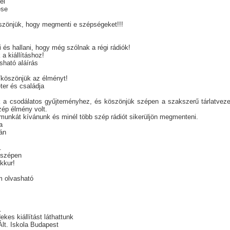
nél
ese
zönjük, hogy megmenti e szépségeket!!!
ni és hallani, hogy még szólnak a régi rádiók!
 a kiállításhoz!
sható aláírás
köszönjük az élményt!
er és családja
k a csodálatos gyűjteményhez, és köszönjük szépen a szakszerű tárlatvez
zép élmény volt.
 munkát kívánunk és minél több szép rádiót sikerüljön megmenteni.
a
án
.
 szépen
okkur!
m olvasható
.
kes kiállítást láthattunk
Ált. Iskola Budapest