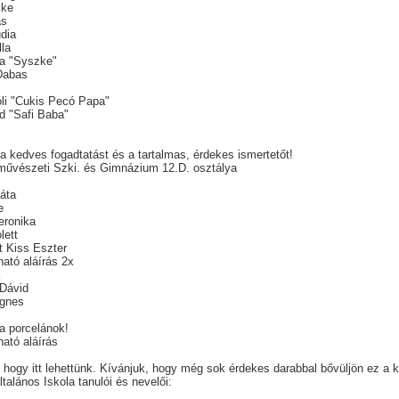
ike
ás
udia
lla
ia "Syszke"
 Dabas
s
oli "Cukis Pecó Papa"
id "Safi Baba"
.
a kedves fogadtatást és a tartalmas, érdekes ismertetőt!
művészeti Szki. és Gimnázium 12.D. osztálya
áta
e
eronika
lett
t Kiss Eszter
ató aláírás 2x
a
Dávid
Ágnes
 a porcelánok!
ató aláírás
hogy itt lehettünk. Kívánjuk, hogy még sok érdekes darabbal bővüljön ez a ki
talános Iskola tanulói és nevelői: