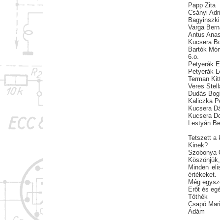
Papp Zita
Csányi Adr
Bagyinszki
Varga Bern
Antus Anas
Kucsera Bo
Bartók Món
6.o.
Petyerák 
Petyerák L
Terman Kitt
Veres Stell
Dudás Bog
Kaliczka P
Kucsera Dá
Kucsera D
Lestyán B
Tetszett a k
Kinek?
Szobonya C
Köszönjük,
Minden eli
értékeket.
Még egysze
Erőt és eg
Tóthék
Csapó Mar
Ádám