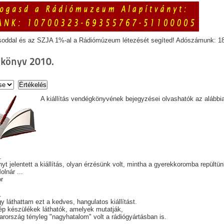
soddal és az SZJA 1%-al a Rádiómúzeum létezését segíted! Adószámunk: 1
könyv 2010.
A kiállítás vendégkönyvének bejegyzései olvashatók az alábbi
.
t jelentett a kiállítás, olyan érzésünk volt, mintha a gyerekkoromba repültün
lnár ...
or
2.
y láthattam ezt a kedves, hangulatos kiállítást.
p készülékek láthatók, amelyek mutatják,
rország tényleg "nagyhatalom" volt a rádiógyártásban is.