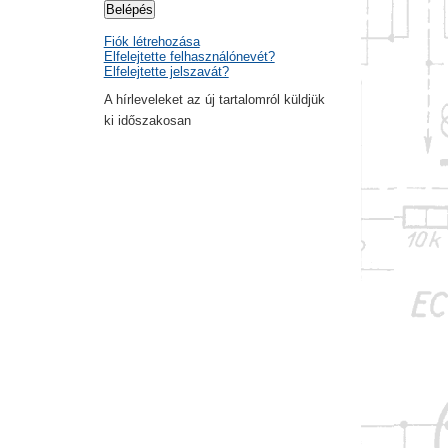
Belépés
Fiók létrehozása
Elfelejtette felhasználónevét?
Elfelejtette jelszavát?
A hírleveleket az új tartalomról küldjük
ki időszakosan