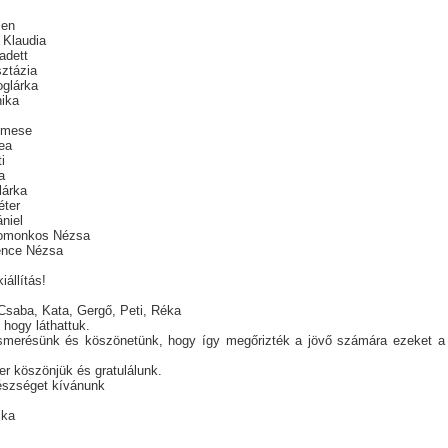
ien
 Klaudia
adett
ztázia
glárka
ika
Emese
ea
i
a
lárka
éter
niel
omonkos Nézsa
ence Nézsa
iállítás!
saba, Kata, Gergő, Peti, Réka
 hogy láthattuk.
smerésünk és köszönetünk, hogy így megőrizték a jövő számára ezeket a 
r köszönjük és gratulálunk.
észséget kívánunk
ika