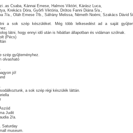
k
zi..as Csaba, Kánnai Emese, Halmos Viktóri, Kárász Luca,
tya, Krekács Dóra, Győrfi Viktória, Drótos Fanni Diána 5/a.,
a 7/a., Oláh Emese 7/b., Sáfrány Melissa, Németh Noémi, Szakács Dávid 5/
átni a sok szép készüléket. Még több lelkesedést ad a saját gyűjt
éhez.
log látni, hogy ennyi idő után is hibátlan állapotban és vidáman szólnak.
olt (Pécs)
ltán
.
 e szép gyűjteményhez.
m olvasható
5.
 nagyon jó!
und
4.
sodálkoztunk, a sok szép régi készülék láttán.
briella
r
. Aszód
ma Judit
audia 2/a.
. Saturday
small museum.