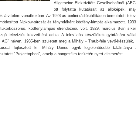
Allgemeine Elektrizitäts-Gesellschaftnál (AEG)
ott folytatta kutatásait az állóképek, m
átvitelére vonatkozóan. Az 1928-as berlini rádiókiállításon bemutatott telev
 módosított Nipkow-tárcsát és fényreléként ködfény-lámpát alkalmazott. 1933
tükörkoszorús, ködfénylámpás elrendezésű volt. 1929. március 8-án siker
zgó televíziós közvetítést adnia. A televíziós készülékek gyártására vállala
G" néven. 1935-ben született meg a Mihály - Traub-féle vevő-készülék, 
ikussal fejlesztett ki. Mihály Dénes egyik legjelentősebb találmánya
ztatott "Projectophon", amely a hangosfilm területén nyert elismerést.