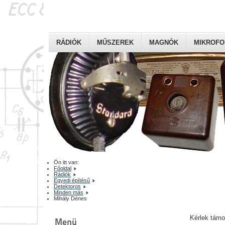
RÁDIÓK
MŰSZEREK
MAGNÓK
MIKROF
Ön itt van:
Főoldal
Rádiók
Egyedi építésű
Detektoros
Minden más
Mihály Dénes
Kérlek tám
Menü