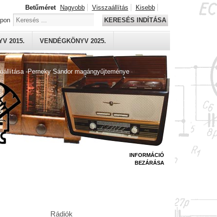
Betűméret
Nagyobb
Visszaállítás
Kisebb
apon
KERESÉS INDÍTÁSA
V 2015.
VENDÉGKÖNYV 2025.
kiállítása -Perneky Sándor magángyűjteménye
INFORMÁCIÓ
BEZÁRÁSA
Rádiók