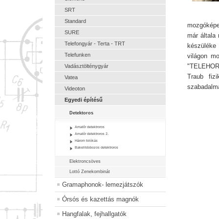
SRT
Standard
mozgóképek 
SURE
már általa
Telefongyár - Terta - TRT
készüléke 
Telefunken
világon mo
"TELEHOR A
Vadásztölténygyár
Traub fiz
Vatea
szabadalma
Videoton
Egyedi építésű
Detektoros
Amatőr detektroros
Amatőr detektroros 2.
Három tolókás
Bakelitdobozos detektroros
Elektroncsöves
Lottó Zenekombinát
Gramaphonok- lemezjátszók
Órsós és kazettás magnók
Hangfalak, fejhallgatók