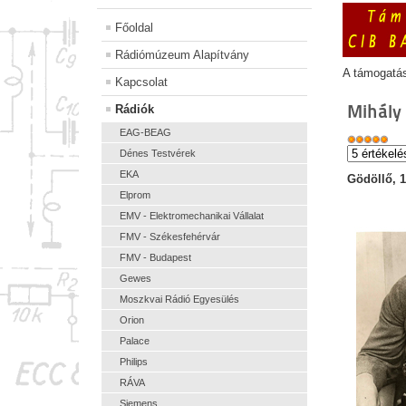
Főoldal
Rádiómúzeum Alapítvány
A támogatá
Kapcsolat
Mihály
Rádiók
EAG-BEAG
Dénes Testvérek
EKA
Gödöllő, 1
Elprom
EMV - Elektromechanikai Vállalat
FMV - Székesfehérvár
FMV - Budapest
Gewes
Moszkvai Rádió Egyesülés
Orion
Palace
Philips
RÁVA
Siemens