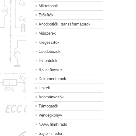
Mikrofonok
Erősítők
Anódpótlók, transzformátorok
Műszerek
Kiegészítők
Csődobozok
Évfordulók
Szakkönyvek
Dokumentumok
Linkek
Adományozók
Támogatók
Vendégkönyv
NAVA filmhíradó
Sajtó - média