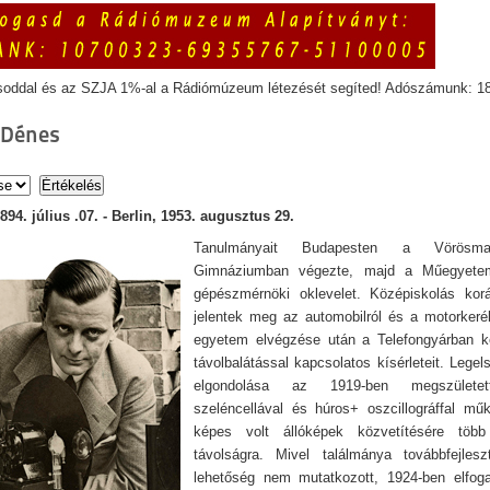
soddal és az SZJA 1%-al a Rádiómúzeum létezését segíted! Adószámunk: 1
 Dénes
894. július .07. - Berlin, 1953. augusztus 29.
Tanulmányait Budapesten a Vörösma
Gimnáziumban végezte, majd a Műegyetem
gépészmérnöki oklevelet. Középiskolás kor
jelentek meg az automobilról és a motorkeré
egyetem elvégzése után a Telefongyárban 
távolbalátással kapcsolatos kísérleteit. Legel
elgondolása az 1919-ben megszületet
szeléncellával és húros+ oszcillográffal mű
képes volt állóképek közvetítésére több
távolságra. Mivel találmánya továbbfejlesz
lehetőség nem mutatkozott, 1924-ben elfoga