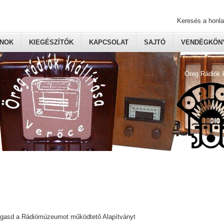
Keresés a honl
ONOK
KIEGÉSZÍTŐK
KAPCSOLAT
SAJTÓ
VENDÉGKÖNY
Öreg Rádiók 
ogasd a Rádiómúzeumot működtető Alapítványt