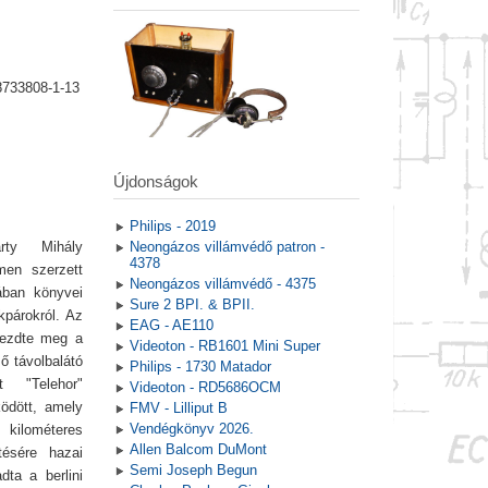
8733808-1-13
Újdonságok
Philips - 2019
rty Mihály
Neongázos villámvédő patron -
4378
en szerzett
Neongázos villámvédő - 4375
ában könyvei
Sure 2 BPI. & BPII.
kpárokról. Az
EAG - AE110
kezdte meg a
Videoton - RB1601 Mini Super
ső távolbalátó
Philips - 1730 Matador
t "Telehor"
Videoton - RD5686OCM
ködött, amely
FMV - Lilliput B
Vendégkönyv 2026.
 kilométeres
Allen Balcom DuMont
tésére hazai
Semi Joseph Begun
dta a berlini