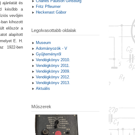
Charles Paulson Ginsburg
 ajánlatát és
Fritz Pfleumer
ajd később a
Heckenast Gábor
íziós vevőjén
-ban kihozott
ült először a
Legolvasottabb oldalak
tot alapított
melyet E. H.
Museum
 az 1922-ben
Adományozók - V
Gyűjteményről
Vendégkönyv 2010.
Vendégkönyv 2011.
Vendégkönyv 2009.
Vendégkönyv 2012.
Vendégkönyv 2013.
Aktuális
Műszerek