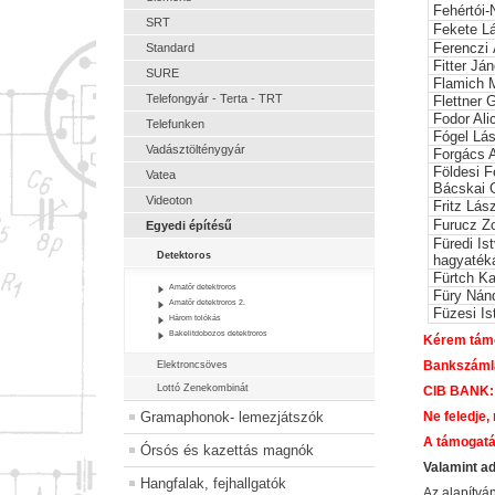
Fehértói
SRT
Fekete L
Ferenczi
Standard
Fitter Já
SURE
Flamich M
Telefongyár - Terta - TRT
Flettner 
Fodor Ali
Telefunken
Fógel Lás
Vadásztölténygyár
Forgács 
Földesi 
Vatea
Bácskai 
Videoton
Fritz Lás
Furucz Zo
Egyedi építésű
Füredi Is
Detektoros
hagyaték
Fürtch Ka
Amatőr detektroros
Füry Nán
Amatőr detektroros 2.
Füzesi Is
Három tolókás
Bakelitdobozos detektroros
Kérem támo
Bankszáml
Elektroncsöves
Lottó Zenekombinát
CIB BANK:
Gramaphonok- lemezjátszók
Ne feledje,
A támogatá
Órsós és kazettás magnók
Valamint a
Hangfalak, fejhallgatók
Az alapítv