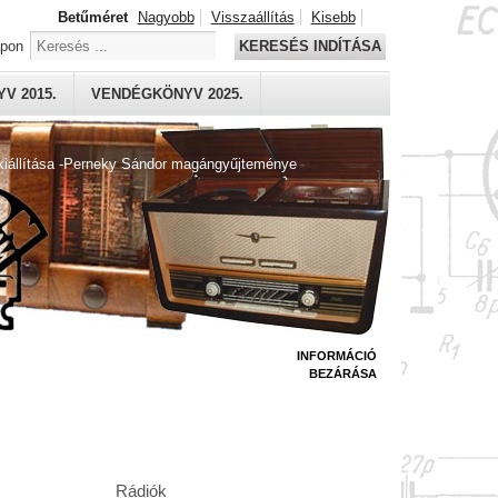
Betűméret
Nagyobb
Visszaállítás
Kisebb
apon
KERESÉS INDÍTÁSA
V 2015.
VENDÉGKÖNYV 2025.
kiállítása -Perneky Sándor magángyűjteménye
INFORMÁCIÓ
BEZÁRÁSA
Rádiók