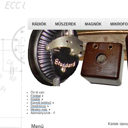
RÁDIÓK
MŰSZEREK
MAGNÓK
MIKROF
Ön itt van:
Főoldal
Rádiók
Egyedi építésű
Detektoros
Minden más
Adományozók - F
Kérlek tám
Menü