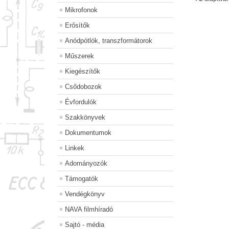
Mikrofonok
Erősítők
Anódpótlók, transzformátorok
Műszerek
Kiegészítők
Csődobozok
Évfordulók
Szakkönyvek
Dokumentumok
Linkek
Adományozók
Támogatók
Vendégkönyv
NAVA filmhíradó
Sajtó - média