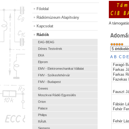
Főoldal
Rádiómúzeum Alapítvány
A támogatá
Kapcsolat
Adomán
Rádiók
EAG-BEAG
Dénes Testvérek
EKA
A
B
C
D
Elprom
Faragó Bá
EMV - Elektromechanikai Vállalat
Farkas J
Farkas R
FMV - Székesfehérvár
Fazekas 
FMV - Budapest
Gewes
Fauszt J
Moszkvai Rádió Egyesülés
Orion
Fábián L
Palace
Fehér Fe
Philips
Fehér Lá
RÁVA
Siemens