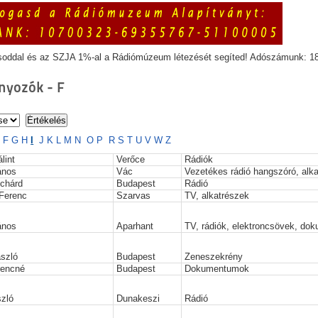
soddal és az SZJA 1%-al a Rádiómúzeum létezését segíted! Adószámunk: 1
yozók - F
E
F
G
H
I
J
K
L
M
N
O
P
R
S
T
U
V
W
Z
lint
Verőce
Rádiók
ános
Vác
Vezetékes rádió hangszóró, alk
ichárd
Budapest
Rádió
Ferenc
Szarvas
TV, alkatrészek
ános
Aparhant
TV, rádiók, elektroncsövek, do
ászló
Budapest
Zeneszekrény
rencné
Budapest
Dokumentumok
szló
Dunakeszi
Rádió