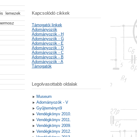
Kapcsolódó cikkek
 és lemezek
thermosz
Támogatói linkek
Adományozók
Adományozók - H
Adományozók - G
Adományozók - E
Adományozók - D
Adományozók - C
Adományozók - B
Adományozók - A
Támogatók
Legolvasottabb oldalak
Museum
Adományozók - V
Gyűjteményről
Vendégkönyv 2010.
Vendégkönyv 2011.
Vendégkönyv 2009.
Vendégkönyv 2012.