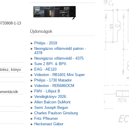
8733808-1-13
Újdonságok
Philips - 2019
Neongázos villámvédő patron -
4378
Neongázos villámvédő - 4375
Sure 2 BPI. & BPII.
EAG - AE110
atrész, könyv
Videoton - RB1601 Mini Super
Philips - 1730 Matador
Videoton - RD5686OCM
FMV - Lilliput B
kumentációk
Vendégkönyv 2026.
Allen Balcom DuMont
Semi Joseph Begun
Charles Paulson Ginsburg
Fritz Pfleumer
Heckenast Gábor