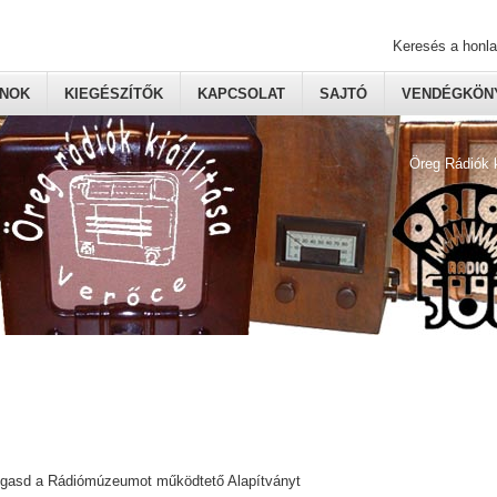
Keresés a honl
ONOK
KIEGÉSZÍTŐK
KAPCSOLAT
SAJTÓ
VENDÉGKÖNY
Öreg Rádiók 
ogasd a Rádiómúzeumot működtető Alapítványt