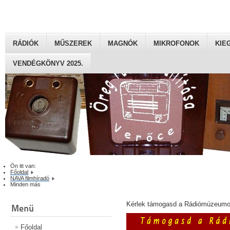
RÁDIÓK
MŰSZEREK
MAGNÓK
MIKROFONOK
KIE
VENDÉGKÖNYV 2025.
Ön itt van:
Főoldal
NAVA filmhíradó
Minden más
Kérlek támogasd a Rádiómúzeumot
Menü
Főoldal