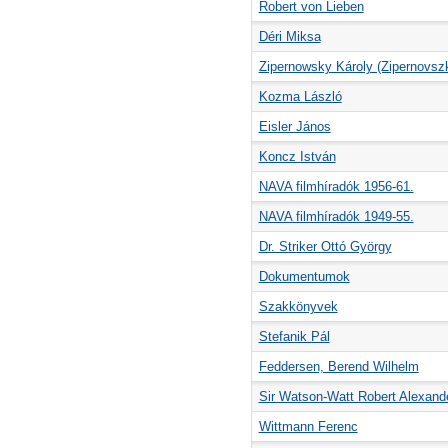
Robert von Lieben
Déri Miksa
Zipernowsky Károly (Zipernovsz
Kozma László
Eisler János
Koncz István
NAVA filmhíradók 1956-61.
NAVA filmhíradók 1949-55.
Dr. Striker Ottó György
Dokumentumok
Szakkönyvek
Stefanik Pál
Feddersen, Berend Wilhelm
Sir Watson-Watt Robert Alexand
Wittmann Ferenc