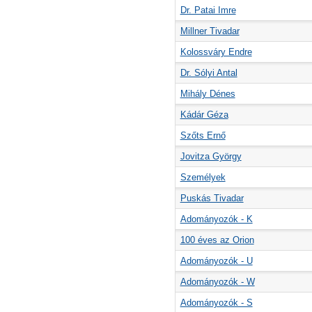
Dr. Patai Imre
Millner Tivadar
Kolossváry Endre
Dr. Sólyi Antal
Mihály Dénes
Kádár Géza
Szőts Ernő
Jovitza György
Személyek
Puskás Tivadar
Adományozók - K
100 éves az Orion
Adományozók - U
Adományozók - W
Adományozók - S