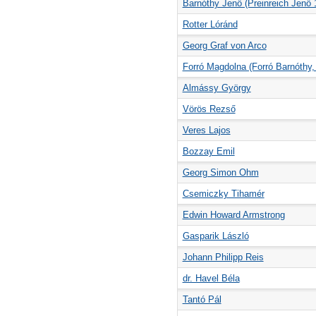
Barnóthy Jenő (Preinreich Jenő 
Rotter Lóránd
Georg Graf von Arco
Forró Magdolna (Forró Barnóthy,
Almássy György
Vörös Rezső
Veres Lajos
Bozzay Emil
Georg Simon Ohm
Csemiczky Tihamér
Edwin Howard Armstrong
Gasparik László
Johann Philipp Reis
dr. Havel Béla
Tantó Pál