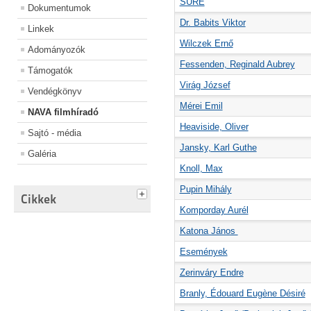
SURE
Dokumentumok
Dr. Babits Viktor
Linkek
Wilczek Ernő
Adományozók
Fessenden, Reginald Aubrey
Támogatók
Virág József
Vendégkönyv
Mérei Emil
NAVA filmhíradó
Heaviside, Oliver
Sajtó - média
Jansky, Karl Guthe
Galéria
Knoll, Max
Pupin Mihály
Cikkek
Komporday Aurél
Katona János
Események
Zerinváry Endre
Branly, Édouard Eugène Désiré