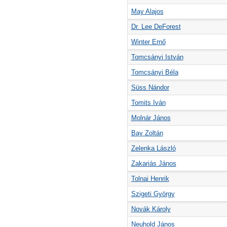
May Alajos
Dr. Lee DeForest
Winter Ernő
Tomcsányi István
Tomcsányi Béla
Süss Nándor
Tomits Iván
Molnár János
Bay Zoltán
Zelenka László
Zakariás János
Tolnai Henrik
Szigeti György
Novák Károly
Neuhold János