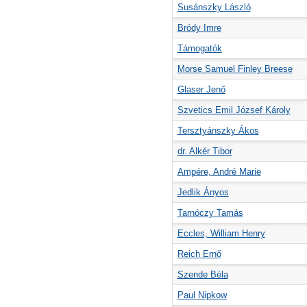
Susánszky László
Bródy Imre
Támogatók
Morse Samuel Finley Breese
Glaser Jenő
Szvetics Emil József Károly
Tersztyánszky Ákos
dr. Alkér Tibor
Ampére, André Marie
Jedlik Ányos
Tarnóczy Tamás
Eccles, William Henry
Reich Ernő
Szende Béla
Paul Nipkow