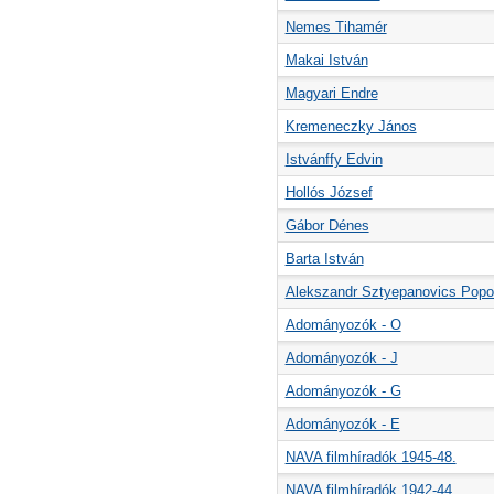
Nemes Tihamér
Makai István
Magyari Endre
Kremeneczky János
Istvánffy Edvin
Hollós József
Gábor Dénes
Barta István
Alekszandr Sztyepanovics Pop
Adományozók - O
Adományozók - J
Adományozók - G
Adományozók - E
NAVA filmhíradók 1945-48.
NAVA filmhíradók 1942-44.