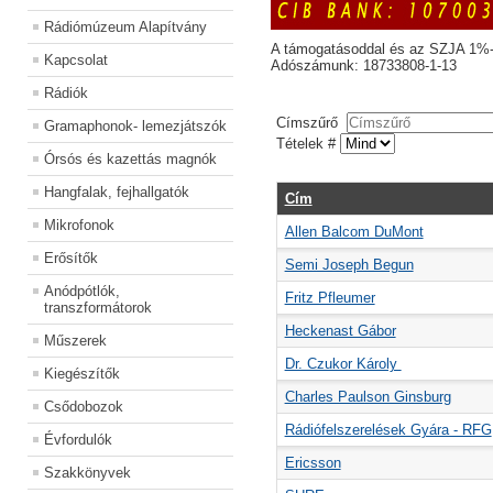
Rádiómúzeum Alapítvány
A támogatásoddal és az SZJA 1%-
Kapcsolat
Adószámunk: 18733808-1-13
Rádiók
Címszűrő
Gramaphonok- lemezjátszók
Tételek #
Órsós és kazettás magnók
Hangfalak, fejhallgatók
Cím
Mikrofonok
Allen Balcom DuMont
Erősítők
Semi Joseph Begun
Anódpótlók,
Fritz Pfleumer
transzformátorok
Heckenast Gábor
Műszerek
Dr. Czukor Károly
Kiegészítők
Charles Paulson Ginsburg
Csődobozok
Rádiófelszerelések Gyára - RFG
Évfordulók
Ericsson
Szakkönyvek