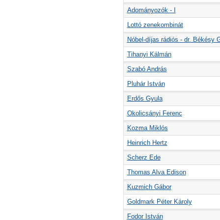
Adományozók - I
Lottó zenekombinát
Nóbel-díjas rádiós - dr. Békésy 
Tihanyi Kálmán
Szabó András
Pluhár István
Erdős Gyula
Okolicsányi Ferenc
Kozma Miklós
Heinrich Hertz
Scherz Ede
Thomas Alva Edison
Kuzmich Gábor
Goldmark Péter Károly
Fodor István