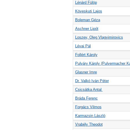
Lénárd Fülöp
Köveskuti Lajos
Boleman Géza
Aschner Lipót
Loszev, Oleg Vlagyimirovics
Lévai Pál
Follért Károly
Pulváry Károly (Pulvermacher Ká
Glasner Imre
Dr. Valkó Iván Péter
Csicsátka Antal
Bráda Ferenc
Forgács Vilmos
Karmazsin László
Vrabély Theodot