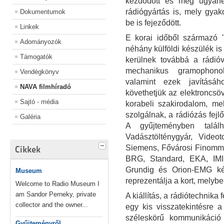
kezdődött és még ugyane
rádiógyártás is, mely gyako
Dokumentumok
be is fejeződött.
Linkek
E korai időből származó 
Adományozók
néhány külföldi készülék is
Támogatók
kerülnek továbbá a rádió
mechanikus gramophono
Vendégkönyv
valamint ezek javításá
NAVA filmhíradó
követhetjük az elektroncsöv
Sajtó - média
korabeli szakirodalom, me
szolgálnak, a rádiózás fej
Galéria
A gyűjteményben talál
Vadásztölténygyár, Videot
Siemens, Fővárosi Finomme
Cikkek
BRG, Standard, EKA, IMI
Grundig és Orion-EMG ké
Museum
reprezentálja a kort, melybe
Welcome to Radio Museum I
am Sandor Perneky, private
A kiállítás, a rádiótechnik
collector and the owner...
egy kis visszatekintésre 
széleskörű kommunikáció
Gyűjteményről