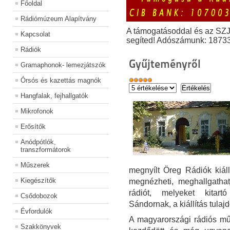
Főoldal
Rádiómúzeum Alapítvány
A támogatásoddal és az SZ
Kapcsolat
segíted! Adószámunk: 1873
Rádiók
Gyűjteményről
Gramaphonok- lemezjátszók
Órsós és kazettás magnók
Hangfalak, fejhallgatók
Mikrofonok
Erősítők
Anódpótlók,
transzformátorok
Műszerek
megnyílt Öreg Rádiók kiáll
Kiegészítők
megnézheti, meghallgath
rádiót, melyeket kitart
Csődobozok
Sándornak, a kiállítás tula
Évfordulók
A magyarországi rádiós mű
Szakkönyvek