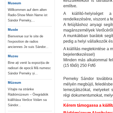
készülékekből is láthatun
Museum
említve.
Willkommen auf dem alten
A kiállító-helyiséget 
Radio-Show Mein Name ist
rendelkezésére, viszont a fe
Sándor Perneky,...
A felújításhoz anyagi segít
Musée
magánszemélyek Verőcéről,
A munkákban barátok segíte
Bienvenue sur le site de
pedig a helyi vállalkozók és a
l'exposition de radios
anciennes Je suis Sándor...
A kiállítás megtekintése a
bejelentkezéssel)
Muzeu
Minden más alkalommal felnő
Bine ați venit la expoziția de
(15 főtől) 250 Ft/fő
radiouri de epocă Mă numesc
Sándor Perneky și...
Perneky Sándor továbbra
Múzeum
mélyén megbújó, feledésbe 
Vítajte na stránke
lemezjátszókat, melyeket s
Rádiómúzeum – Öregrádiók
régi dokumentumokat, mely
kiállítása Verőce Volám sa
Sándor...
Kérem támogassa a kiállítá
Rádiómúzeum Alapítvány