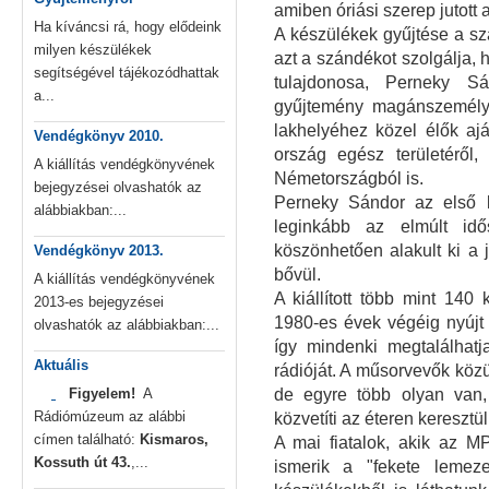
amiben óriási szerep jutott 
Ha kíváncsi rá, hogy elődeink
A készülékek gyűjtése a sza
milyen készülékek
azt a szándékot szolgálja,
segítségével tájékozódhattak
tulajdonosa, Perneky S
a...
gyűjtemény magánszemélye
lakhelyéhez közel élők ajá
Vendégkönyv 2010.
ország egész területéről,
A kiállítás vendégkönyvének
Németországból is.
bejegyzései olvashatók az
Perneky Sándor az első k
alábbiakban:...
leginkább az elmúlt idő
köszönhetően alakult ki a 
Vendégkönyv 2013.
bővül.
A kiállítás vendégkönyvének
A kiállított több mint 14
2013-es bejegyzései
1980-es évek végéig nyújt á
olvashatók az alábbiakban:...
így mindenki megtalálhatj
Aktuális
rádióját. A műsorvevők köz
Figyelem!
A
de egyre több olyan van
Rádiómúzeum az alábbi
közvetíti az éteren keresztü
címen található:
Kismaros,
A mai fiatalok, akik az M
Kossuth út 43.
,...
ismerik a "fekete lemez