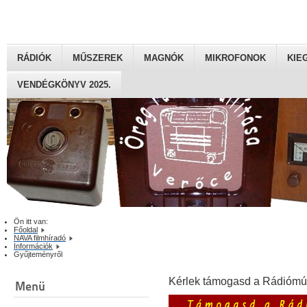
RÁDIÓK
MŰSZEREK
MAGNÓK
MIKROFONOK
KIE
VENDÉGKÖNYV 2025.
Ön itt van:
Főoldal
NAVA filmhíradó
Információk
Gyűjteményről
Kérlek támogasd a Rádiómú
Menü