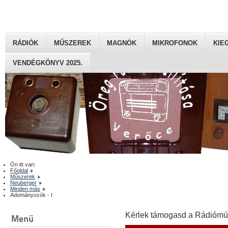
RÁDIÓK
MŰSZEREK
MAGNÓK
MIKROFONOK
KIE
VENDÉGKÖNYV 2025.
Ön itt van:
Főoldal
Műszerek
Neuberger
Minden más
Adományozók - I
Kérlek támogasd a Rádiómú
Menü