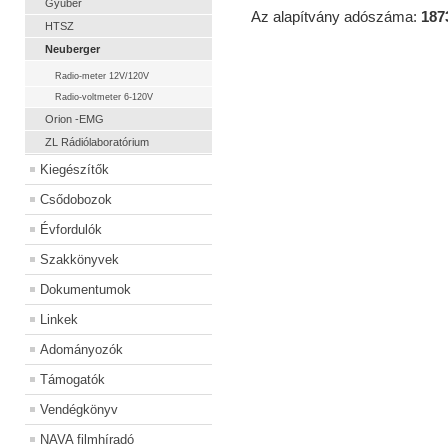
Gyuber
Az alapítvány adószáma:
187
HTSZ
Neuberger
Radio-meter 12V/120V
Radio-voltmeter 6-120V
Orion -EMG
ZL Rádiólaboratórium
Kiegészítők
Csődobozok
Évfordulók
Szakkönyvek
Dokumentumok
Linkek
Adományozók
Támogatók
Vendégkönyv
NAVA filmhíradó