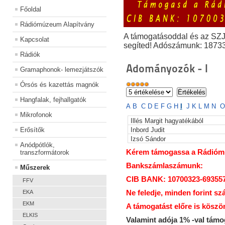
Főoldal
Rádiómúzeum Alapítvány
A támogatásoddal és az SZ
Kapcsolat
segíted! Adószámunk: 1873
Rádiók
Adományozók - I
Gramaphonok- lemezjátszók
Órsós és kazettás magnók
Hangfalak, fejhallgatók
A
B
C
D
E
F
G
H
I
J
K
L
M
N
O
Mikrofonok
Illés Margit hagyatékából
Erősítők
Inbord Judit
Izsó Sándor
Anódpótlók,
Kérem támogassa a Rádiómúz
transzformátorok
Bankszámlaszámunk:
Műszerek
CIB BANK: 10700323-69355
FFV
Ne feledje, minden forint sz
EKA
EKM
A támogatást előre is köszö
ELKIS
Valamint adója 1% -val tám