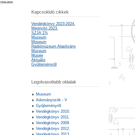
акомыми.
Kapcsolódó cikkek
Vendégkönyv 2023-2024.
Megnyitó 2023.
SZJA 1%
Muzeum
Museum
Rádiómúzeum Alapítvány
Múzeum
Musée
Aktuális
Gyűjteményről
Legolvasottabb oldalak
Museum
Adományozók - V
Gyűjteményről
Vendégkönyv 2010.
Vendégkönyv 2011.
Vendégkönyv 2009.
Vendégkönyv 2012.
Vendégkönyv 2013.