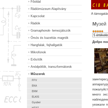
Főoldal
Rádiómúzeum Alapítvány
A támogatá
Kapcsolat
Mузей
Rádiók
Gramaphonok- lemezjátszók
Órsós és kazettás magnók
Добро по
Hangfalak, fejhallgatók
Mikrofonok
Erősítők
Anódpótlók, transzformátorok
Műszerek
заинтере
FFV
аппаратур
EKA
пожалуйст
EKM
много эк
ELKIS
наблюдени
Gyuber
уезжали п
HTSZ