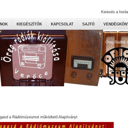
Keresés a honl
ONOK
KIEGÉSZÍTŐK
KAPCSOLAT
SAJTÓ
VENDÉGKÖNY
Öreg Rádiók 
ogasd a Rádiómúzeumot működtető Alapítványt