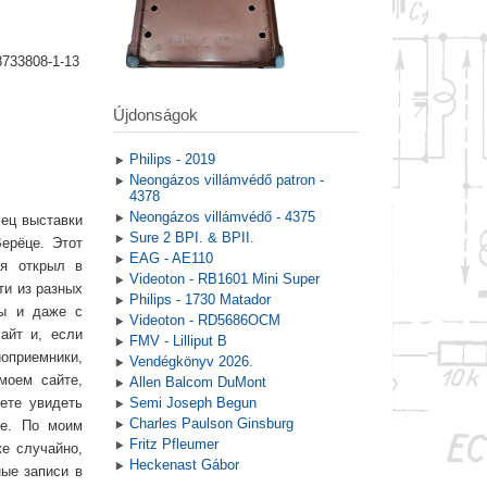
8733808-1-13
Újdonságok
Philips - 2019
Neongázos villámvédő patron -
4378
Neongázos villámvédő - 4375
лец выставки
Sure 2 BPI. & BPII.
ерёце. Этот
EAG - AE110
 я открыл в
Videoton - RB1601 Mini Super
ти из разных
Philips - 1730 Matador
пы и даже с
Videoton - RD5686OCM
айт и, если
FMV - Lilliput B
оприемники,
Vendégkönyv 2026.
моем сайте,
Allen Balcom DuMont
ете увидеть
Semi Joseph Begun
Charles Paulson Ginsburg
ве. По моим
Fritz Pfleumer
е случайно,
Heckenast Gábor
ые записи в