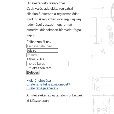
Hírlevélre való feliratkozás.
Csak valós adatokkal regisztrálj,
ellenkező esetben a regisztrációdat
töröljük. A regisztrációval egyidejűleg
tudomásul veszed, hogy e-mail
címedre időszakosan hírlevelet fogsz
kapni!
Felhasználói név
Jelszó
Titkos kulcs
Emlékezzen rám
Belépés
Fiók létrehozása
Elfelejtette felhasználónevét?
Elfelejtette jelszavát?
A hírleveleket az új tartalomról küldjük
ki időszakosan