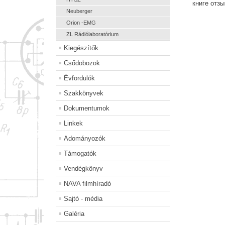
книге отз
Neuberger
Orion -EMG
ZL Rádiólaboratórium
Kiegészítők
Csődobozok
Évfordulók
Szakkönyvek
Dokumentumok
Linkek
Adományozók
Támogatók
Vendégkönyv
NAVA filmhíradó
Sajtó - média
Galéria