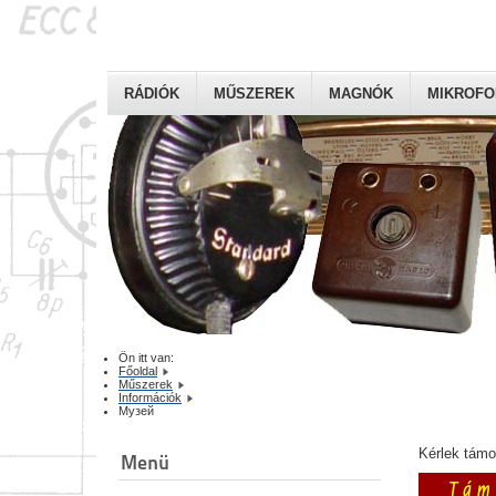
RÁDIÓK
MŰSZEREK
MAGNÓK
MIKROF
Ön itt van:
Főoldal
Műszerek
Információk
Mузей
Kérlek tám
Menü