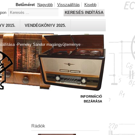
Betűméret
Nagyobb
Visszaállítás
Kisebb
apon
KERESÉS INDÍTÁSA
V 2015.
VENDÉGKÖNYV 2025.
kiállítása -Perneky Sándor magángyűjteménye
INFORMÁCIÓ
BEZÁRÁSA
Rádiók