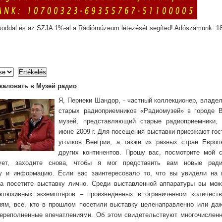
soddal és az SZJA 1%-al a Rádiómúzeum létezését segíted! Adószámunk: 1
жаловать в Музей радио
Я, Пеpнеки Шандор, - частный коллекционер, владе
старых радиоприемников «Радиомузей» в городе В
музей, представляющий старые радиоприемники,
июне 2009 г. Для посещения выставки приезжают гос
уголков Венгрии, а также из разных стран Евро
других континентов. Прошу вас, посмотрите мой с
сует, заходите снова, чтобы я мог представить вам новые ради
у и информацию. Если вас заинтересовало то, что вы увидели на 
а посетите выставку лично. Среди выставленной аппаратуры вы мож
склюзивных экземпляров – произведенных в ограниченном количест
ям, все, кто в прошлом посетили выставку целенаправленно или даж
ереполненные впечатлениями. Об этом свидетельствуют многочисленн