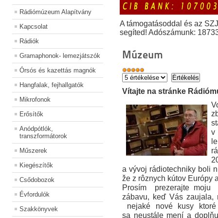
Rádiómúzeum Alapítvány
A támogatásoddal és az SZ
Kapcsolat
segíted! Adószámunk: 1873
Rádiók
Múzeum
Gramaphonok- lemezjátszók
Órsós és kazettás magnók
Hangfalak, fejhallgatók
Vítajte na stránke Rádióm
Mikrofonok
V
z
Erősítők
st
Anódpótlók,
v
transzformátorok
l
r
Műszerek
2
Kiegészítők
a vývoj rádiotechniky boli 
že z rôznych kútov Európy a 
Csődobozok
Prosím prezerajte moju 
Évfordulók
zábavu, keď Vás zaujala,
nejaké nové kusy ktoré 
Szakkönyvek
sa
neustále mení a doplňu