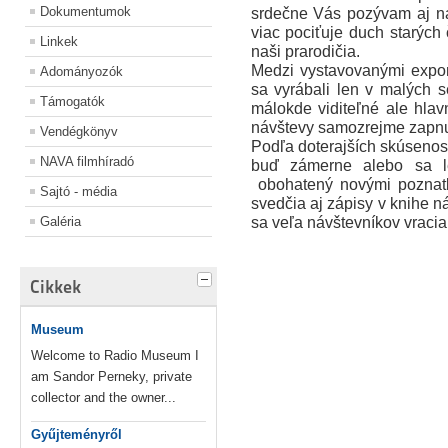
Dokumentumok
srdečne Vás pozývam aj 
viac pociťuje duch starých 
Linkek
naši prarodičia.
Medzi vystavovanými expon
Adományozók
sa vyrábali len v malých 
Támogatók
málokde viditeľné ale hla
návštevy samozrejme zapnu
Vendégkönyv
Podľa doterajších skúsenost
NAVA filmhíradó
buď zámerne alebo sa le
obohatený novými poznatk
Sajtó - média
svedčia aj zápisy v knihe n
sa veľa návštevníkov
vracia
Galéria
Cikkek
Museum
Welcome to Radio Museum I
am Sandor Perneky, private
collector and the owner...
Gyűjteményről