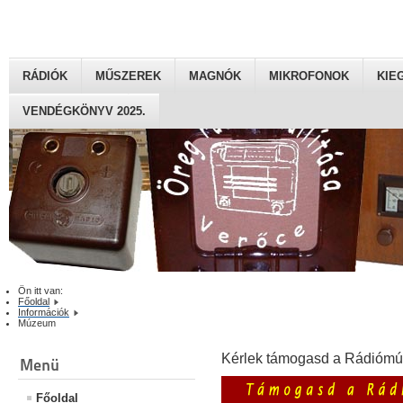
RÁDIÓK
MŰSZEREK
MAGNÓK
MIKROFONOK
KIE
VENDÉGKÖNYV 2025.
Ön itt van:
Főoldal
Információk
Múzeum
Kérlek támogasd a Rádiómú
Menü
Főoldal