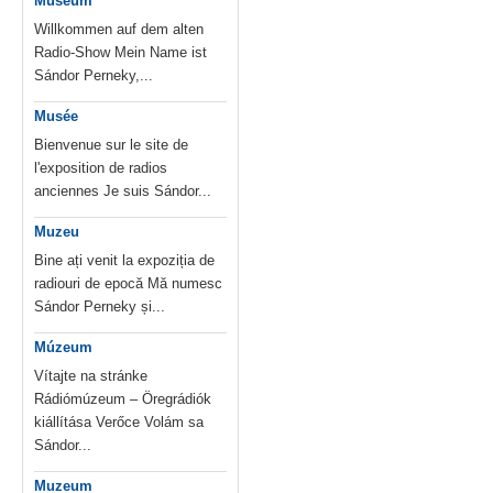
Museum
Willkommen auf dem alten
Radio-Show Mein Name ist
Sándor Perneky,...
Musée
Bienvenue sur le site de
l'exposition de radios
anciennes Je suis Sándor...
Muzeu
Bine ați venit la expoziția de
radiouri de epocă Mă numesc
Sándor Perneky și...
Múzeum
Vítajte na stránke
Rádiómúzeum – Öregrádiók
kiállítása Verőce Volám sa
Sándor...
Muzeum