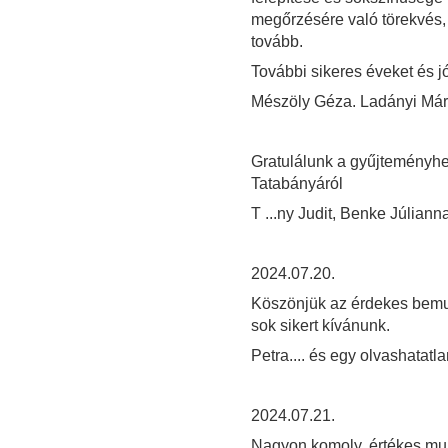
megőrzésére való törekvés, h
tovább.
További sikeres éveket és j
Mészöly Géza. Ladányi Má
Gratulálunk a gyűjteményhe
Tatabányáról
T ...ny Judit, Benke Júliann
2024.07.20.
Köszönjük az érdekes bemu
sok sikert kívánunk.
Petra.... és egy olvashatatl
2024.07.21.
Nagyon komoly, értékes munk