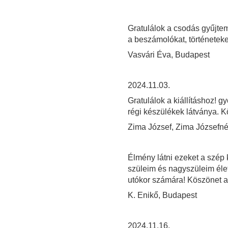
Gratulálok a csodás gyűjte
a beszámolókat, történeteke
Vasvári Éva, Budapest
2024.11.03.
Gratulálok a kiállításhoz! g
régi készülékek látványa. Kö
Zima József, Zima Józsefné
Élmény látni ezeket a szép
szüleim és nagyszüleim él
utókor számára! Köszönet 
K. Enikő, Budapest
2024.11.16.