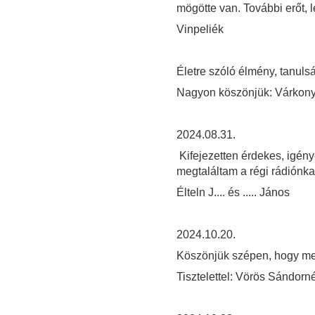
mögötte van. További erőt, 
Vinpeliék
Életre szóló élmény, tanuls
Nagyon köszönjük: Várkonyi
2024.08.31.
Kifejezetten érdekes, igénye
megtaláltam a régi rádiónkat
Élteln J.... és ..... János
2024.10.20.
Köszönjük szépen, hogy me
Tisztelettel: Vörös Sándorn