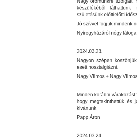
Nagy örömünkre szolgált, 
készülékéből láthattunk 
születésünk előttielőtti idős
Jó szívvel fogjuk mindenki
Nyíregyházáról négy látoga
2024.03.23.
Nagyon szépen köszönjük 
esett nosztalgiázni.
Nagy Vilmos + Nagy Vilmo
Minden korábbi várakozást f
hogy megtekinthettük és j
kívánunk.
Papp Áron
2024.03.24.