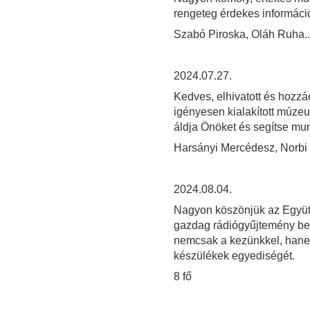
rengeteg érdekes információt
Szabó Piroska, Oláh Ruha..
2024.07.27.
Kedves, elhivatott és hozzá
igényesen kialakított múze
áldja Önöket és segítse mun
Harsányi Mercédesz, Norbi
2024.08.04.
Nagyon köszönjük az Együt
gazdag rádiógyűjtemény bemu
nemcsak a kezünkkel, hanem
készülékek egyediségét.
8 fő