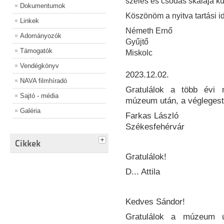
széles és csodás skálája k
Dokumentumok
Köszönöm a nyitva tartási idő
Linkek
Németh Ernő
Adományozók
Gyűjtő
Támogatók
Miskolc
Vendégkönyv
2023.12.02.
NAVA filmhíradó
Gratulálok a több évi 
Sajtó - média
múzeum után, a véglegest
Galéria
F
arkas László
Székesfehé
rvár
Cikkek
Gratulálok!
D... Attila
Kedves Sándor!
Gratulálok a múzeum ú