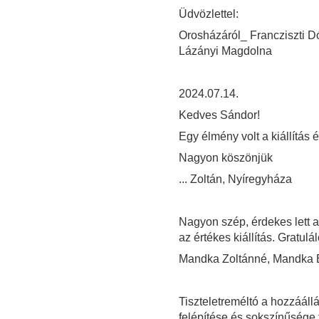
Üdvözlettel:
Orosházáról_ Francziszti Dór
Lázányi Magdolna
2024.07.14.
Kedves Sándor!
Egy élmény volt a kiállítás é
Nagyon köszönjük
... Zoltán, Nyíregyháza
Nagyon szép, érdekes lett az 
az értékes kiállítás. Gratulál
Mandka Zoltánné, Mandka 
Tiszteletreméltó a hozzáál
felépítése és sokszínűsége