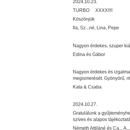
2024.10.23.
TURBO XXXX!!!!
Köszönjük
Ila, Sz...né, Lina, Pepe
Nagyon érdekes, szuper kiál
Edina és Gábor
Nagyon érdekes és izgalmas
megismerését. Gyönyörű, rit
Kata & Csaba
2024.10.27.
Gratulálunk a gyűjteményh
szíves és alapos tájékoztat
Németh Attiláné és Ca... A...