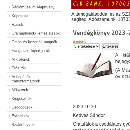
Rádiómúzeum Alapítvány
A támogatásoddal és az SZ
Kapcsolat
segíted! Adószámunk: 1873
Rádiók
Vendégkönyv 2023-
Gramaphonok- lemezjátszók
Órsós és kazettás magnók
Hangfalak, fejhallgatók
A kiál
Mikrofonok
bejegy
Erősítők
(A Múz
év szü
Anódpótlók,
transzformátorok
Műszerek
Kiegészítők
2023.10.30.
Csődobozok
Kedves Sándor
Évfordulók
Gratulálok a csodálatos g
Szakkönyvek