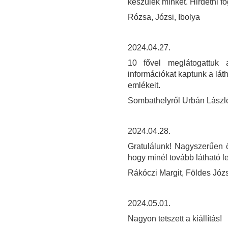
készülék minket. Hirdetni fo
Rózsa, Józsi, Ibolya
2024.04.27.
10 fővel meglátogattuk 
információkat kaptunk a láth
emlékeit.
Sombathelyről Urbán Lász
2024.04.28.
Gratulálunk! Nagyszerűen ös
hogy minél tovább látható l
Rákóczi Margit, Földes Józ
2024.05.01.
Nagyon tetszett a kiállítás!