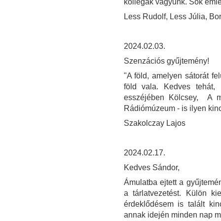
kollegák vagyunk. Sok emlé
Less Rudolf, Less Júlia, Bor
2024.02.03.
Szenzációs gyűjtemény!
"A föld, amelyen sátorát fe
föld vala. Kedves tehát, 
esszéjében Kölcsey, A m
Rádiómúzeum - is ilyen kincs
Szakolczay Lajos
2024.02.17.
Kedves Sándor,
Ámulatba ejtett a gyűjtem
a tárlatvezetést. Külön
érdeklődésem is talált ki
annak idején minden nap 