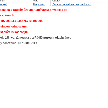
Iván
Vác
Rádió
ózsef
Kapuvár
Rádiók, alkatrészek, adócső
gassa a Rádiómúzeum Alapítványt anyagilag is:
aszámunk:
 10700323-69355767-51100005
 minden forint számít!
st előre is köszönjük!
dója 1% -val támogassa a Rádiómúzeum Alapítványt:
ány adószáma:
18733808-113