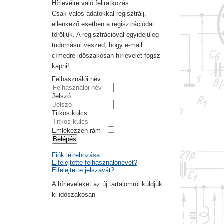
Hírlevélre való feliratkozás.
Csak valós adatokkal regisztrálj,
ellenkező esetben a regisztrációdat
töröljük. A regisztrációval egyidejűleg
tudomásul veszed, hogy e-mail
címedre időszakosan hírlevelet fogsz
kapni!
Felhasználói név
Jelszó
Titkos kulcs
Emlékezzen rám
Belépés
Fiók létrehozása
Elfelejtette felhasználónevét?
Elfelejtette jelszavát?
A hírleveleket az új tartalomról küldjük
ki időszakosan