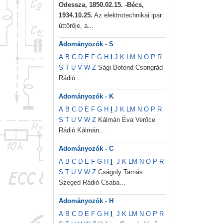
Odessza, 1850.02.15. -Bécs,
1934.10.25.
Az elektrotechnikai ipar
úttörője, a...
Adományozók - S
A
B
C
D
E
F
G
H
I
J
K
L
M
N
O
P
R
S
T
U
V
W
Z
Sági Botond Csongrád
Rádió...
Adományozók - K
A
B
C
D
E
F
G
H
I
J
K
L
M
N
O
P
R
S
T
U
V
W
Z
Kálmán Éva Verőce
Rádió Kálmán...
Adományozók - C
A
B
C
D
E
F
G
H
I
J
K
L
M
N
O
P
R
S
T
U
V
W
Z
Cságoly Tamás
Szeged Rádió Csaba...
Adományozók - H
A
B
C
D
E
F
G
H
I
J
K
L
M
N
O
P
R