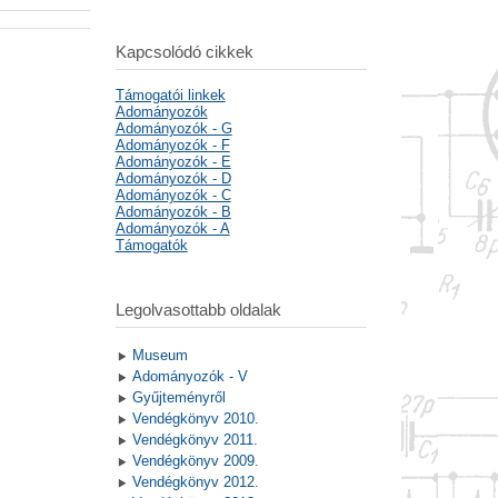
Kapcsolódó cikkek
Támogatói linkek
Adományozók
Adományozók - G
Adományozók - F
Adományozók - E
Adományozók - D
Adományozók - C
Adományozók - B
Adományozók - A
Támogatók
Legolvasottabb oldalak
Museum
Adományozók - V
Gyűjteményről
Vendégkönyv 2010.
Vendégkönyv 2011.
Vendégkönyv 2009.
Vendégkönyv 2012.