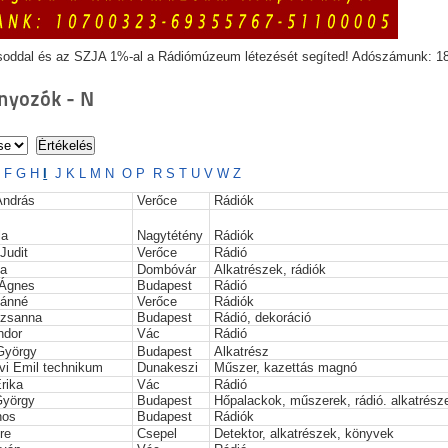
soddal és az SZJA 1%-al a Rádiómúzeum létezését segíted! Adószámunk: 1
yozók - N
E
F
G
H
I
J
K
L
M
N
O
P
R
S
T
U
V
W
Z
András
Verőce
Rádiók
la
Nagytétény
Rádiók
 Judit
Verőce
Rádió
la
Dombóvár
Alkatrészek, rádiók
 Ágnes
Budapest
Rádió
vánné
Verőce
Rádiók
uzsanna
Budapest
Rádió, dekoráció
ndor
Vác
Rádió
György
Budapest
Alkatrész
i Emil technikum
Dunakeszi
Műszer, kazettás magnó
rika
Vác
Rádió
György
Budapest
Hőpalackok, műszerek, rádió. alkatrész
nos
Budapest
Rádiók
re
Csepel
Detektor, alkatrészek, könyvek