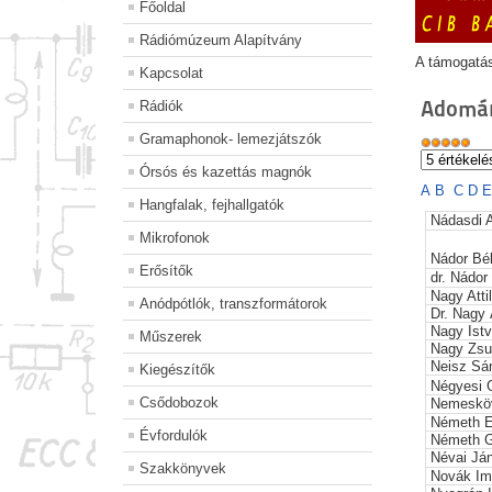
Főoldal
Rádiómúzeum Alapítvány
A támogatá
Kapcsolat
Adomán
Rádiók
Gramaphonok- lemezjátszók
Órsós és kazettás magnók
A
B
C
D
Hangfalak, fejhallgatók
Nádasdi 
Mikrofonok
Nádor Bé
Erősítők
dr. Nádor
Nagy Atti
Anódpótlók, transzformátorok
Dr. Nagy
Nagy Ist
Műszerek
Nagy Zs
Neisz Sá
Kiegészítők
Négyesi 
Csődobozok
Nemesköv
Németh E
Évfordulók
Németh 
Névai Já
Szakkönyvek
Novák Im