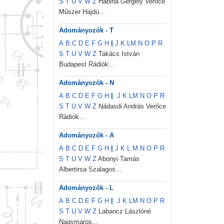
S
T
U
V
W
Z
Habina Gergely Verőce
Műszer Hajdú...
Adományozók - T
A
B
C
D
E
F
G
H
I
J
K
L
M
N
O
P
R
S
T
U
V
W
Z
Takács István
Budapest Rádiók...
Adományozók - N
A
B
C
D
E
F
G
H
I
J
K
L
M
N
O
P
R
S
T
U
V
W
Z
Nádasdi András Verőce
Rádiók...
Adományozók - A
A
B
C
D
E
F
G
H
I
J
K
L
M
N
O
P
R
S
T
U
V
W
Z
Abonyi Tamás
Albertirsa Szalagos...
Adományozók - L
A
B
C
D
E
F
G
H
I
J
K
L
M
N
O
P
R
S
T
U
V
W
Z
Labancz Lászlóné
Nagymaros...