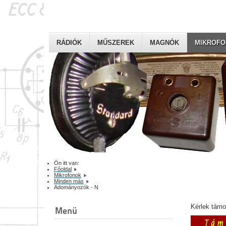
RÁDIÓK
MŰSZEREK
MAGNÓK
MIKROF
Ön itt van:
Főoldal
Mikrofonok
Minden más
Adományozók - N
Kérlek tám
Menü