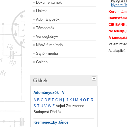
Nyegrán 
Dokumentumok
Nyeste J
Linkek
Kérem támo
Bankszáml
Adományozók
CIB BANK:
Támogatók
Ne feledje,
Vendégkönyv
A támogatá
Valamint a
NAVA filmhíradó
Az alapítv
Sajtó - média
Galéria
Cikkek
Adományozók - V
A
B
C
D
E
F
G
H
I
J
K
L
M
N
O
P
R
S
T
U
V
W
Z
Vajtai Zsuzsanna
Budapest Rádiók,...
Kremeneczky János