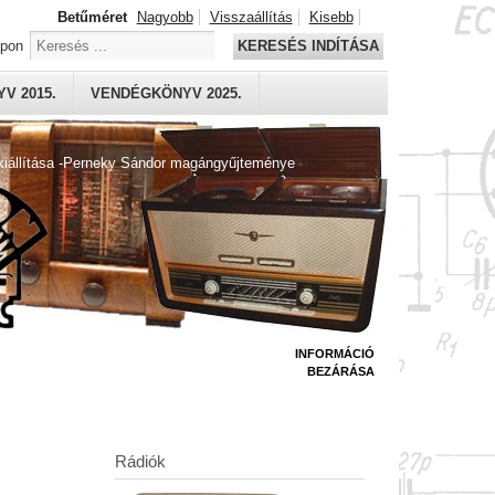
Betűméret
Nagyobb
Visszaállítás
Kisebb
apon
KERESÉS INDÍTÁSA
V 2015.
VENDÉGKÖNYV 2025.
kiállítása -Perneky Sándor magángyűjteménye
INFORMÁCIÓ
BEZÁRÁSA
Rádiók