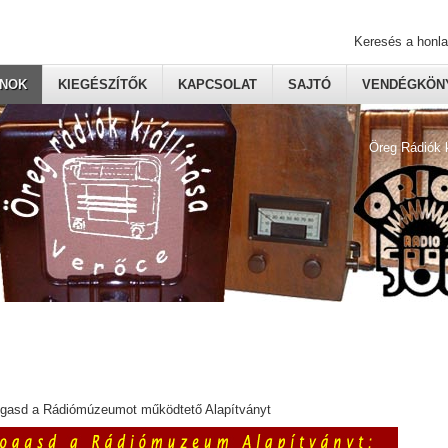
Keresés a honl
ONOK
KIEGÉSZÍTŐK
KAPCSOLAT
SAJTÓ
VENDÉGKÖNY
Öreg Rádiók 
ogasd a Rádiómúzeumot működtető Alapítványt