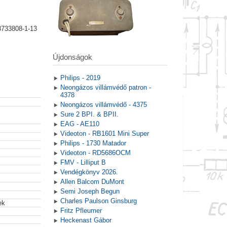
8733808-1-13
Újdonságok
Philips - 2019
Neongázos villámvédő patron -
4378
Neongázos villámvédő - 4375
Sure 2 BPI. & BPII.
EAG - AE110
Videoton - RB1601 Mini Super
Philips - 1730 Matador
Videoton - RD5686OCM
FMV - Lilliput B
Vendégkönyv 2026.
Allen Balcom DuMont
Semi Joseph Begun
Charles Paulson Ginsburg
ek
Fritz Pfleumer
Heckenast Gábor