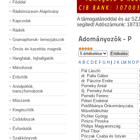
Főoldal
Rádiómúzeum Alapítvány
A támogatásoddal és az SZ
Kapcsolat
segíted! Adószámunk: 1873
Rádiók
Adományozók - P
Gramaphonok- lemezjátszók
Órsós és kazettás magnók
Hangfalak, fejhallgatók
A
B
C
D
E
F
G
H
I
J
K
L
M
N
O
Mikrofonok
Pál László
dr. Palla Gábor
Erősítők
dr. Pásztor Endre
Perneky Antal
Anódpótlók,
ifj. Perneky Antal
transzformátorok
Perneki Ferenc
Műszerek
Péteri Endréné
Petőfibánya Önkormányzata,
Kiegészítők
Művelődésiház
Pichler György
Csődobozok
Pinizsi Piroska
Philips Magyarország
Évfordulók
Phol Tibor
Póczak Csaba és István
Szakkönyvek