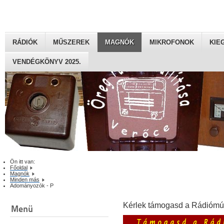
RÁDIÓK
MŰSZEREK
MAGNÓK
MIKROFONOK
KIE
VENDÉGKÖNYV 2025.
Ön itt van:
Főoldal
Magnók
Minden más
Adományozók - P
Kérlek támogasd a Rádiómú
Menü