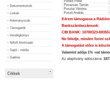
Ponikli Péter
Povazsan Tamás
Dokumentumok
Pusztai Viktória
Puszti András
Linkek
Kérem támogassa a Rádiómúz
Adományozók
Bankszámlaszámunk:
Támogatók
CIB BANK: 10700323-69355
Vendégkönyv
Ne feledje, minden forint sz
NAVA filmhíradó
A támogatást előre is köszö
Sajtó - média
Valamint adója 1% -val tám
Galéria
Az alapítvány adószáma:
187
Cikkek