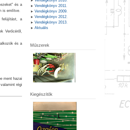
Vendégkönyv 2010.
mezeket" és a
Vendégkönyv 2011.
 is említve.
Vendégkönyv 2009.
Vendégkönyv 2012.
felújítást, a
Vendégkönyv 2013.
Aktuális
ek Verőcéről,
lalkozók és a
Műszerek
be ment hazai
valamint régi
Kiegészítők