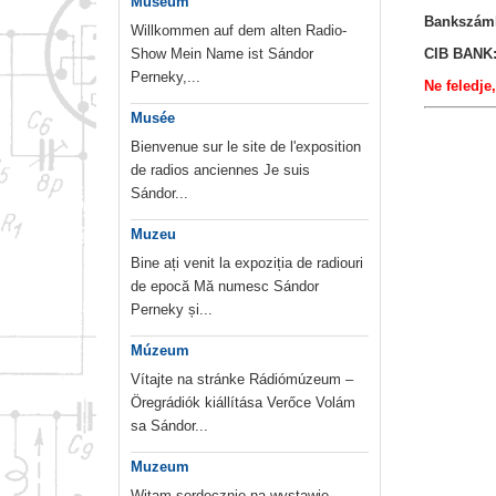
Museum
Bankszám
Willkommen auf dem alten Radio-
Show Mein Name ist Sándor
CIB BANK:
Perneky,...
Ne feledje
Musée
Bienvenue sur le site de l'exposition
de radios anciennes Je suis
Sándor...
Muzeu
Bine ați venit la expoziția de radiouri
de epocă Mă numesc Sándor
Perneky și...
Múzeum
Vítajte na stránke Rádiómúzeum –
Öregrádiók kiállítása Verőce Volám
sa Sándor...
Muzeum
Witam serdecznie na wystawie