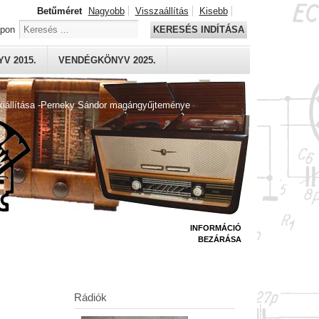
Betűméret
Nagyobb
Visszaállítás
Kisebb
apon
KERESÉS INDÍTÁSA
V 2015.
VENDÉGKÖNYV 2025.
kiállítása -Perneky Sándor magángyűjteménye
INFORMÁCIÓ
BEZÁRÁSA
Rádiók