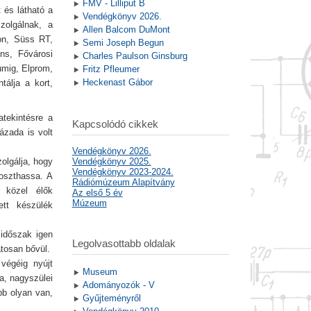
FMV - Lilliput B
 és látható a
Vendégkönyv 2026.
zolgálnak, a
Allen Balcom DuMont
ion, Süss RT,
Semi Joseph Begun
ens, Fővárosi
Charles Paulson Ginsburg
umig, Elprom,
Fritz Pfleumer
Heckenast Gábor
álja a kort,
atekintésre a
Kapcsolódó cikkek
ázada is volt
Vendégkönyv 2026.
olgálja, hogy
Vendégkönyv 2025.
Vendégkönyv 2023-2024.
oszthassa. A
Rádiómúzeum Alapítvány
 közel élők
Az első 5 év
Múzeum
ett készülék
 időszak igen
Legolvasottabb oldalak
atosan bővül.
végéig nyújt
Museum
ja, nagyszülei
Adományozók - V
bb olyan van,
Gyűjteményről