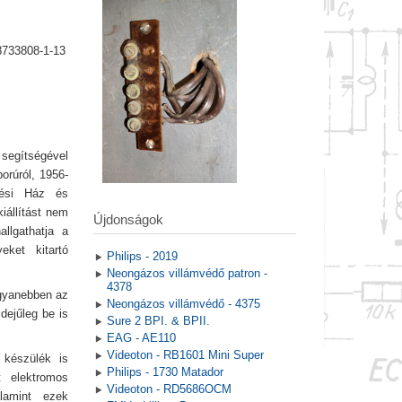
8733808-1-13
 segítségével
borúról, 1956-
dési Ház és
iállítást nem
Újdonságok
llgathatja a
ket kitartó
Philips - 2019
Neongázos villámvédő patron -
4378
ugyanebben az
Neongázos villámvédő - 4375
dejűleg be is
Sure 2 BPI. & BPII.
EAG - AE110
Videoton - RB1601 Mini Super
 készülék is
Philips - 1730 Matador
t elektromos
Videoton - RD5686OCM
lamint ezek