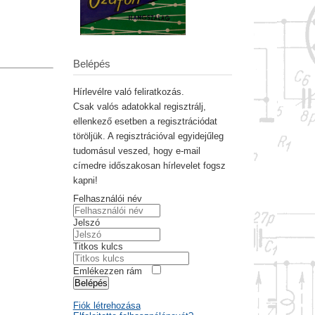
Belépés
Hírlevélre való feliratkozás.
Csak valós adatokkal regisztrálj,
ellenkező esetben a regisztrációdat
töröljük. A regisztrációval egyidejűleg
tudomásul veszed, hogy e-mail
címedre időszakosan hírlevelet fogsz
kapni!
Felhasználói név
Jelszó
Titkos kulcs
Emlékezzen rám
Belépés
Fiók létrehozása