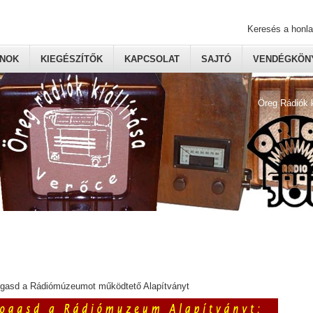
Keresés a honl
ONOK
KIEGÉSZÍTŐK
KAPCSOLAT
SAJTÓ
VENDÉGKÖNY
Öreg Rádiók 
ogasd a Rádiómúzeumot működtető Alapítványt