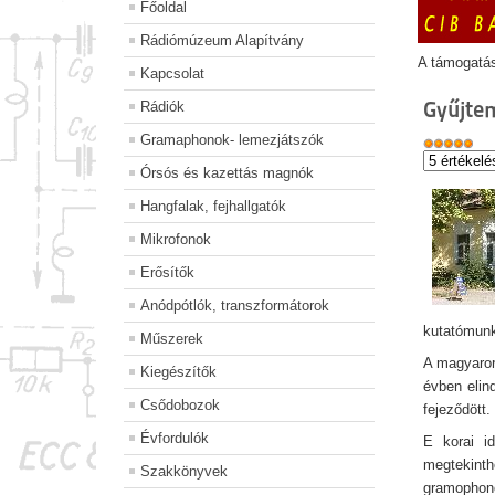
Főoldal
Rádiómúzeum Alapítvány
A támogatá
Kapcsolat
Gyűjte
Rádiók
Gramaphonok- lemezjátszók
Órsós és kazettás magnók
Hangfalak, fejhallgatók
Mikrofonok
Erősítők
Anódpótlók, transzformátorok
kutatómunk
Műszerek
A magyaror
Kiegészítők
évben elind
Csődobozok
fejeződött.
Évfordulók
E korai i
megtekint
Szakkönyvek
gramopho