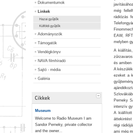
Dokumentumok
javításáho
még fellel
Linkek
rádiózás f
Hazai gyűjtők
Telefongyá
Külföldi gyűjtők
Finommecha
Adományozók
EAW, RFT, 
melyben gy
Támogatók
A kiállítá
Vendégkönyv
zűrzavaros
NAVA filmhíradó
és amiben ó
A készüléke
Sajtó - média
ezeket a 
Galéria
gyűjtemén
ajándékoz
Szlovákiáb
Cikkek
Perneky Sá
intenzív g
Museum
A kiállít
Welcome to Radio Museum I am
áttekintést
Sandor Perneky, private collector
régi rádió
and the owner...
ami még mo