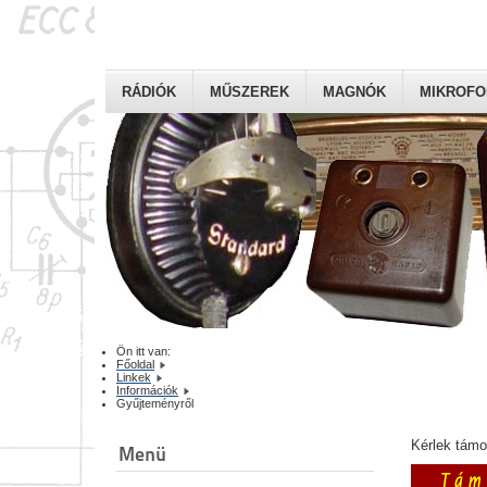
RÁDIÓK
MŰSZEREK
MAGNÓK
MIKROF
Ön itt van:
Főoldal
Linkek
Információk
Gyűjteményről
Kérlek tám
Menü