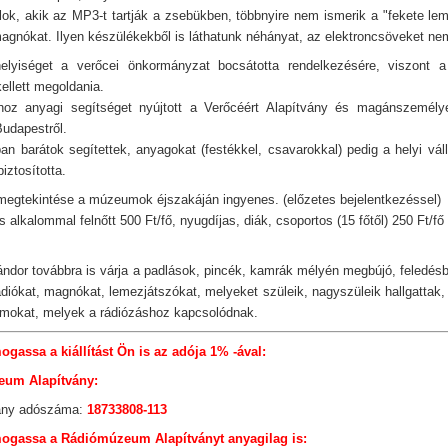
alok, akik az MP3-t tartják a zsebükben, többnyire nem ismerik a "fekete le
agnókat. Ilyen készülékekből is láthatunk néhányat, az elektroncsöveket nem
-helyiséget a verőcei önkormányzat bocsátotta rendelkezésére, viszont a 
ellett megoldania.
shoz anyagi segítséget nyújtott a Verőcéért Alapítvány és magánszemély
Budapestről.
n barátok segítettek, anyagokat (festékkel, csavarokkal) pedig a helyi vál
biztosította.
s megtekintése a múzeumok éjszakáján ingyenes. (előzetes bejelentkezéssel)
alkalommal felnőtt 500 Ft/fő, nyugdíjas, diák, csoportos (15 főtől) 250 Ft/fő
ndor továbbra is várja a padlások, pincék, kamrák mélyén megbújó, feledés
diókat, magnókat, lemezjátszókat, melyeket szüleik, nagyszüleik hallgattak, 
okat, melyek a rádiózáshoz kapcsolódnak.
gassa a kiállítást Ön is az adója 1% -ával:
um Alapítvány:
vány adószáma:
18733808-113
ogassa a Rádiómúzeum Alapítványt anyagilag is: