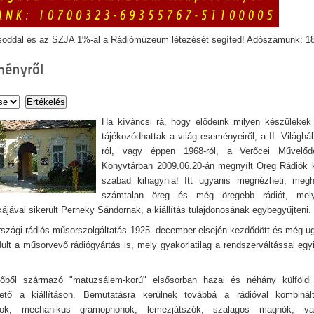
soddal és az SZJA 1%-al a Rádiómúzeum létezését segíted! Adószámunk: 1
ményről
Ha kíváncsi rá, hogy elődeink milyen készülékek
tájékozódhattak a világ eseményeiről, a II. Világhá
ról, vagy éppen 1968-ról, a Verőcei Művelő
Könyvtárban 2009.06.20-án megnyílt Öreg Rádiók k
szabad kihagynia! Itt ugyanis megnézheti, megha
számtalan öreg és még öregebb rádiót, melye
ájával sikerült Perneky Sándornak, a kiállítás tulajdonosának egybegyűjteni.
szági rádiós műsorszolgáltatás 1925. december elsején kezdődött és még 
ult a műsorvevő rádiógyártás is, mely gyakorlatilag a rendszerváltással egyi
dőből származó "matuzsálem-korú" elsősorban hazai és néhány külföldi
hető a kiállításon. Bemutatásra kerülnek továbbá a rádióval kombinál
nok, mechanikus gramophonok, lemezjátszók, szalagos magnók, va