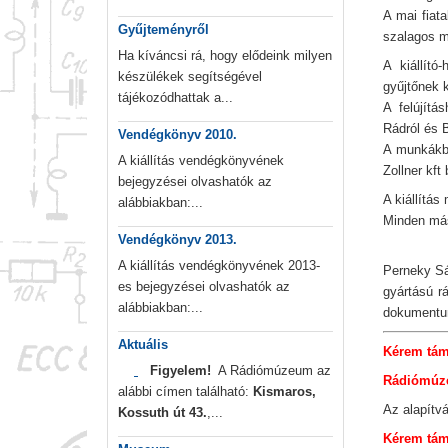
A mai fiat
Gyűjteményről
szalagos m
Ha kíváncsi rá, hogy elődeink milyen
A kiállító
készülékek segítségével
gyűjtőnek k
tájékozódhattak a...
A felújítá
Rádról és 
Vendégkönyv 2010.
A munkákba
A kiállítás vendégkönyvének
Zollner kft 
bejegyzései olvashatók az
A kiállítá
alábbiakban:...
Minden más 
Vendégkönyv 2013.
A kiállítás vendégkönyvének 2013-
Perneky Sá
es bejegyzései olvashatók az
gyártású rá
alábbiakban:...
dokumentum
Aktuális
Kérem támo
Figyelem!
A Rádiómúzeum az
Rádiómúze
alábbi címen található:
Kismaros,
Az alapít
Kossuth út 43.
,...
Kérem tám