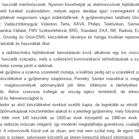
z használt mérőműszerek. Nyomon követhetjük az elektroncsövek fejlődését
hető korabeli szakirodalom, melyek egyes darabjai igazi csemegeként s
ejlődését megismerni vágyó érdeklődőknek. A gyűjteményben található Or
r, Vadásztölténygyár, Videoton, Terta, RÁVA, Philips, Telefunken, Siem
nikai Vállalat, FMV Székesfehérvár, BRG, Standard, EKA, IMI, Radiola, E
Grundig és Orion-EMG készülékek látványa és hangja kiválóan reprezent
ártották és használták őket.
s, a rádiótechnika fejlődésének bemutatásán kívül, alkalmas egy kis vissz
 huszadik századra, mely a széleskörű kommunikáció térhódításának a sz
riási szerep jutott a rádiónak.
k gyűjtése a szakma szeretetét mutatja, a kiállítás pedig azt a szándékot sz
készülékeket a gyűjtemény tulajdonosa, Perneky Sándor másokkal is meg
y magánszemélyek adományából jött létre: többnyire a lakhelyéhez
ták, illetve szervizes kollégái az ország egész területéről, de érkez
ól és Németországból is.
ndor az első készülékeket évekkel ezelőtt kapta, de leginkább az elmúlt
yűjtőmunkájának köszönhetően alakult ki a jelenlegi gyűjtemény, mely folyam
ott több mint 140 készülék az 1920-as évek közepétől az 1980-es évek 
 a rádiózás műszaki világáról, így mindenki megtalálhatja gyerekkora, család
ját. A műsorvevők közül sok az olyan, ami már nem szólal meg, de egyre tö
st is szépen, selymesen közvetíti az éteren keresztül érkező információt.