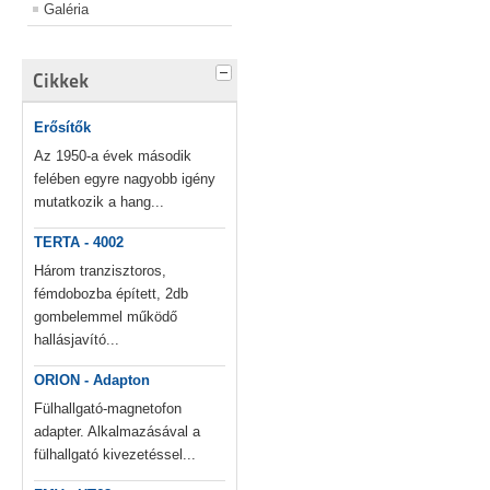
Galéria
Cikkek
Erősítők
Az 1950-a évek második
felében egyre nagyobb igény
mutatkozik a hang...
TERTA - 4002
Három tranzisztoros,
fémdobozba épített, 2db
gombelemmel működő
hallásjavító...
ORION - Adapton
Fülhallgató-magnetofon
adapter. Alkalmazásával a
fülhallgató kivezetéssel...