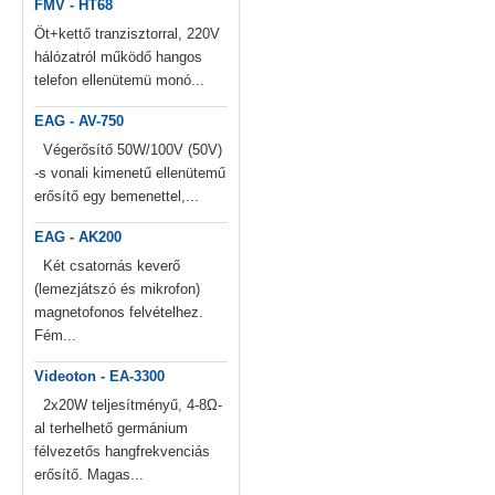
FMV - HT68
Öt+kettő tranzisztorral, 220V
hálózatról működő hangos
telefon ellenütemü monó...
EAG - AV-750
Végerősítő 50W/100V (50V)
-s vonali kimenetű ellenütemű
erősítő egy bemenettel,...
EAG - AK200
Két csatornás keverő
(lemezjátszó és mikrofon)
magnetofonos felvételhez.
Fém...
Videoton - EA-3300
2x20W teljesítményű, 4-8Ω-
al terhelhető germánium
félvezetős hangfrekvenciás
erősítő. Magas...