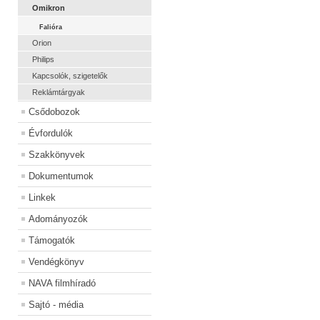
Omikron
Falióra
Orion
Philips
Kapcsolók, szigetelők
Reklámtárgyak
Csődobozok
Évfordulók
Szakkönyvek
Dokumentumok
Linkek
Adományozók
Támogatók
Vendégkönyv
NAVA filmhíradó
Sajtó - média