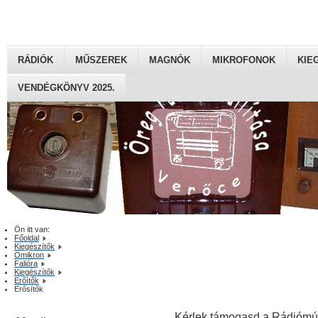
RÁDIÓK
MŰSZEREK
MAGNÓK
MIKROFONOK
KIE
VENDÉGKÖNYV 2025.
Ön itt van:
Főoldal
Kiegészítők
Omikron
Falióra
Kiegészítők
Erőítők
Erősítők
Kérlek támogasd a Rádiómú