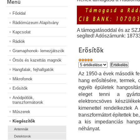
Menü
Főoldal
Rádiómúzeum Alapítvány
A támogatásoddal és az SZ
Kapcsolat
segíted! Adószámunk: 1873
Rádiók
Erősítők
Gramaphonok- lemezjátszók
Órsós és kazettás magnók
Hangfalak, fejhallgatók
Az 1950-a évek második fe
Mikrofonok
hang erősítésére, termek, 
egyéb épületek hangosítá
Erősítők
eleget tenni a gyárto
Anódpótlók,
elektroncsöves készüléke
transzformátorok
kimenettel rendelkeztek A
Műszerek
transzformátort építettek be
Kiegészítők
a kis impedanciás hangs
néhányat.
Antennák
Detektorok