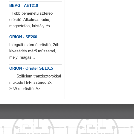
BEAG - AET210
Több bemenetű sztereó
erősítő. Alkalmas rádió,
magnetofon, kristály és...
ORION - SE260
Integrált sztereó erősítő, 2db
kivezérlés mérő műszerrel,
mély, magas...
ORION - Orister SE1015
Szilicium tranzisztorokkal
működő Hi-Fi sztereó 2x
20W-s erősítő. Az...