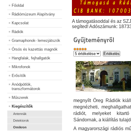
Főoldal
Rádiómúzeum Alapítvány
A támogatásoddal és az SZ
Kapcsolat
segíted! Adószámunk: 1873
Rádiók
Gyűjteményről
Gramaphonok- lemezjátszók
Órsós és kazettás magnók
Hangfalak, fejhallgatók
Mikrofonok
Erősítők
Anódpótlók,
transzformátorok
Műszerek
megnyílt Öreg Rádiók kiáll
Kiegészítők
megnézheti, meghallgath
rádiót, melyeket kitart
Antennák
Sándornak, a kiállítás tula
Detektorok
Omikron
A magyarországi rádiós mű