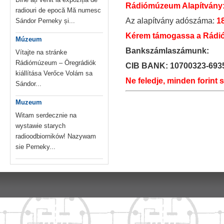
Rádiómúzeum Alapítvány
radiouri de epocă Mă numesc
Az alapítvány adószáma:
1
Sándor Perneky și...
Kérem támogassa a Rádió
Múzeum
Bankszámlaszámunk:
Vítajte na stránke
Rádiómúzeum – Öregrádiók
CIB BANK: 10700323-693
kiállítása Verőce Volám sa
Ne feledje, minden forint 
Sándor...
Muzeum
Witam serdecznie na
wystawie starych
radioodbiorników! Nazywam
sie Perneky...