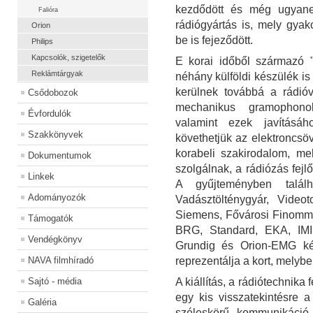
kezdődött és még ugyane
Falióra
rádiógyártás is, mely gyako
Orion
be is fejeződött.
Philips
Kapcsolók, szigetelők
E korai időből származó 
Reklámtárgyak
néhány külföldi készülék is
kerülnek továbbá a rádió
Csődobozok
mechanikus gramophono
Évfordulók
valamint ezek javításá
Szakkönyvek
követhetjük az elektroncsöv
korabeli szakirodalom, me
Dokumentumok
szolgálnak, a rádiózás fej
Linkek
A gyűjteményben talál
Adományozók
Vadásztölténygyár, Videot
Siemens, Fővárosi Finomme
Támogatók
BRG, Standard, EKA, IMI
Vendégkönyv
Grundig és Orion-EMG ké
NAVA filmhíradó
reprezentálja a kort, melybe
Sajtó - média
A kiállítás, a rádiótechnik
egy kis visszatekintésre 
Galéria
széleskörű kommunikáció