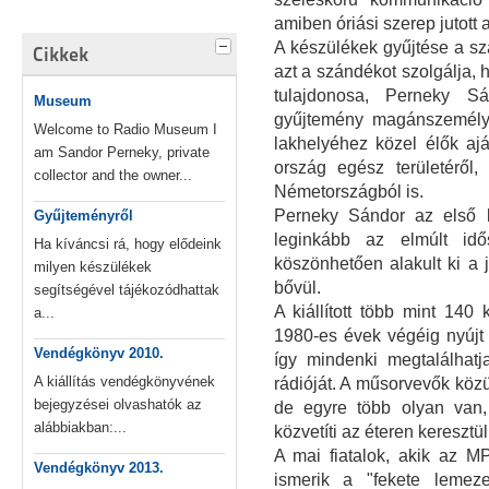
amiben óriási szerep jutott 
A készülékek gyűjtése a sza
Cikkek
azt a szándékot szolgálja,
tulajdonosa, Perneky S
Museum
gyűjtemény magánszemélye
Welcome to Radio Museum I
lakhelyéhez közel élők ajá
am Sandor Perneky, private
ország egész területéről,
collector and the owner...
Németországból is.
Perneky Sándor az első k
Gyűjteményről
leginkább az elmúlt idő
Ha kíváncsi rá, hogy elődeink
köszönhetően alakult ki a 
milyen készülékek
bővül.
segítségével tájékozódhattak
A kiállított több mint 14
a...
1980-es évek végéig nyújt á
Vendégkönyv 2010.
így mindenki megtalálhatj
A kiállítás vendégkönyvének
rádióját. A műsorvevők köz
bejegyzései olvashatók az
de egyre több olyan van
alábbiakban:...
közvetíti az éteren keresztü
A mai fiatalok, akik az M
Vendégkönyv 2013.
ismerik a "fekete lemez