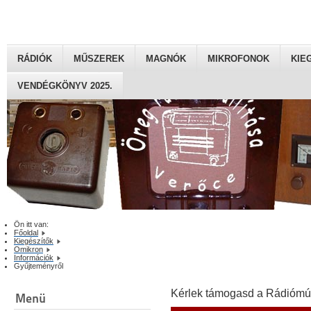
RÁDIÓK
MŰSZEREK
MAGNÓK
MIKROFONOK
KIE
VENDÉGKÖNYV 2025.
Ön itt van:
Főoldal
Kiegészítők
Omikron
Információk
Gyűjteményről
Kérlek támogasd a Rádiómú
Menü