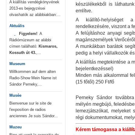
A kiállítás vendégkönyvének
készülékekből is láthatun
2013-es bejegyzései
említve.
olvashatók az alábbiakban:...
A kiállító-helyiséget 
Aktuális
rendelkezésére, viszont a fe
A felújításhoz anyagi segít
Figyelem!
A
magánszemélyek Verőcéről,
Rádiómúzeum az alábbi
A munkákban barátok segíte
címen található:
Kismaros,
Kossuth út 43.
,...
pedig a helyi vállalkozók és a
A kiállítás megtekintése a
Museum
bejelentkezéssel)
Willkommen auf dem alten
Minden más alkalommal felnő
Radio-Show Mein Name ist
(15 főtől) 250 Ft/fő
Sándor Perneky,...
Musée
Perneky Sándor továbbra
Bienvenue sur le site de
mélyén megbújó, feledésbe 
l'exposition de radios
lemezjátszókat, melyeket s
anciennes Je suis Sándor...
régi dokumentumokat, mely
Muzeu
Kérem támogassa a kiállítá
Bine ați venit la expoziția de