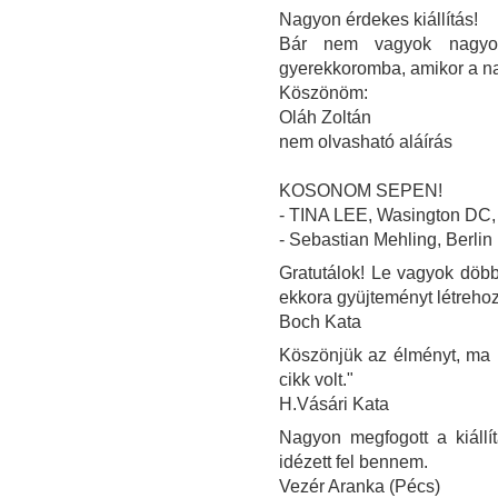
Nagyon érdekes kiállítás!
Bár nem vagyok nagyon
gyerekkoromba, amikor a n
Köszönöm:
Oláh Zoltán
nem olvasható aláírás
KOSONOM SEPEN!
- TINA LEE, Wasington DC
- Sebastian Mehling, Berlin
Gratutálok! Le vagyok döbbe
ekkora gyüjteményt létrehoz
Boch Kata
Köszönjük az élményt, ma ú
cikk volt."
H.Vásári Kata
Nagyon megfogott a kiállí
idézett fel bennem.
Vezér Aranka (Pécs)