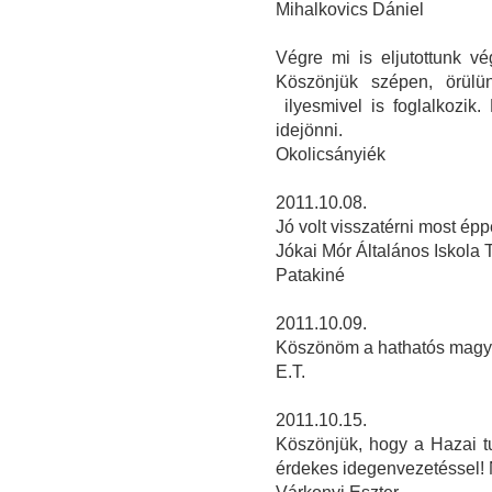
Mihalkovics Dániel
Végre mi is eljutottunk v
Köszönjük szépen, örülü
ilyesmivel is foglalkozik
idejönni.
Okolicsányiék
2011.10.08.
Jó volt visszatérni most ép
Jókai Mór Általános Iskola 
Patakiné
2011.10.09.
Köszönöm a hathatós magya
E.T.
2011.10.15.
Köszönjük, hogy a Hazai t
érdekes idegenvezetéssel! 