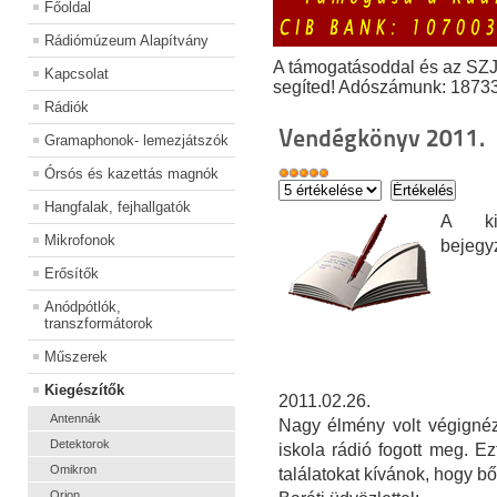
Főoldal
Rádiómúzeum Alapítvány
A támogatásoddal és az SZ
Kapcsolat
segíted! Adószámunk: 1873
Rádiók
Vendégkönyv 2011.
Gramaphonok- lemezjátszók
Órsós és kazettás magnók
Hangfalak, fejhallgatók
A kiá
Mikrofonok
bejegy
Erősítők
Anódpótlók,
transzformátorok
Műszerek
Kiegészítők
2011.02.26.
Antennák
Nagy élmény volt végignéz
Detektorok
iskola rádió fogott meg. E
Omikron
találatokat kívánok, hogy bő
Orion