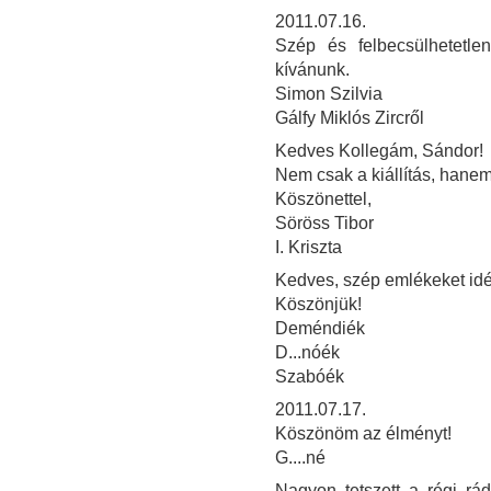
2011.07.16.
Szép és felbecsülhetetle
kívánunk.
Simon Szilvia
Gálfy Miklós Zircről
Kedves Kollegám, Sándor!
Nem csak a kiállítás, hanem
Köszönettel,
Söröss Tibor
I. Kriszta
Kedves, szép emlékeket idéző
Köszönjük!
Deméndiék
D...nóék
Szabóék
2011.07.17.
Köszönöm az élményt!
G....né
Nagyon tetszett a régi rád