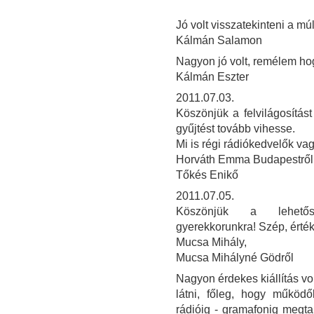
Jó volt visszatekinteni a múl
Kálmán Salamon
Nagyon jó volt, remélem ho
Kálmán Eszter
2011.07.03.
Köszönjük a felvilágosítás
gyűjtést tovább vihesse.
Mi is régi rádiókedvelők va
Horváth Emma Budapestről
Tőkés Enikő
2011.07.05.
Köszönjük a lehetősé
gyerekkorunkra! Szép, érték
Mucsa Mihály,
Mucsa Mihályné Gödről
Nagyon érdekes kiállítás vo
látni, főleg, hogy működ
rádióig - gramafonig megt