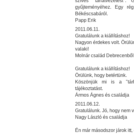
szíves "tárlatvezetést"
gyűjteményéhez. Egy rég
Békéscsabáról.
Papp Erik
2011.06.11.
Gratulálunk a kiállításhoz!
Nagyon érdekes volt. Örülün
valaki!
Molnár család Debrecenből
Gratulálunk a kiállításhoz!
Örülünk, hogy betértünk.
Köszönjük mi is a "tárla
tájékoztatást.
Ármos Ágnes és családja
2011.06.12.
Gratulálunk. Jó, hogy nem v
Nagy László és családja
Én már másodszor járok itt,