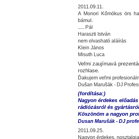
2011.09.11.
A Monori Kőmókus örs har
bámul.
..... Pál
Haraszti István
nem olvasható aláírás
Klein János
Misuth Luca
Veľmi zaujímavá prezentác
rozhlase.
Ďakujem veľmi profesionáln
Dušan Marušák - DJ Profess
(fordítása:)
Nagyon érdekes előadás 
rádiózásról és gyártásról
Köszönöm a nagyon profe
Dusan Marušák - DJ profe
2011.09.25.
Nagyon érdekes, nosztalgiaé