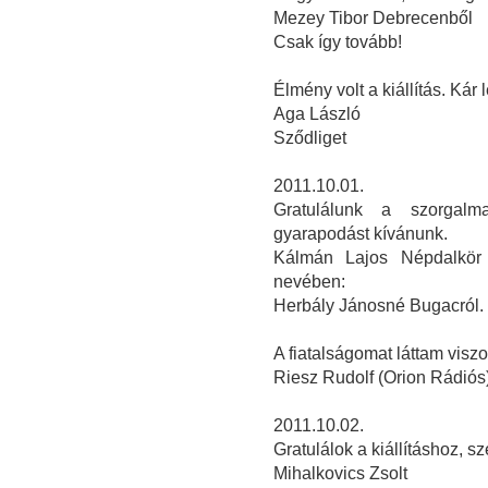
Mezey Tibor Debrecenből
Csak így tovább!
Élmény volt a kiállítás. Kár 
Aga László
Sződliget
2011.10.01.
Gratulálunk a szorgalm
gyarapodást kívánunk.
Kálmán Lajos Népdalkör 
nevében:
Herbály Jánosné Bugacról.
A fiatalságomat láttam visz
Riesz Rudolf (Orion Rádiós
2011.10.02.
Gratulálok a kiállításhoz, 
Mihalkovics Zsolt