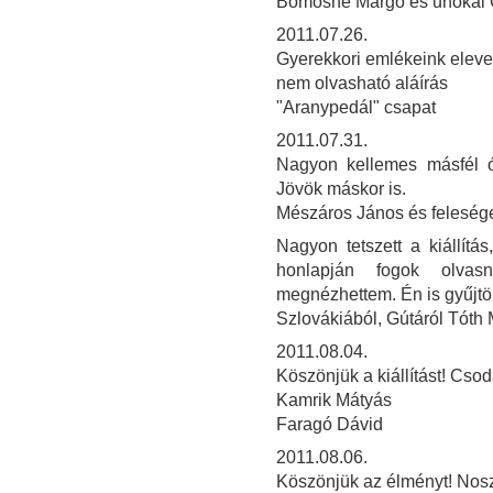
Bomósné Margó és unokái 
2011.07.26.
Gyerekkori emlékeink elev
nem olvasható aláírás
"Aranypedál" csapat
2011.07.31.
Nagyon kellemes másfél órát
Jövök máskor is.
Mészáros János és felesé
Nagyon tetszett a kiállít
honlapján fogok olvasn
megnézhettem. Én is gyűjtö
Szlovákiából, Gútáról Tóth
2011.08.04.
Köszönjük a kiállítást! Csod
Kamrik Mátyás
Faragó Dávid
2011.08.06.
Köszönjük az élményt! Noszt