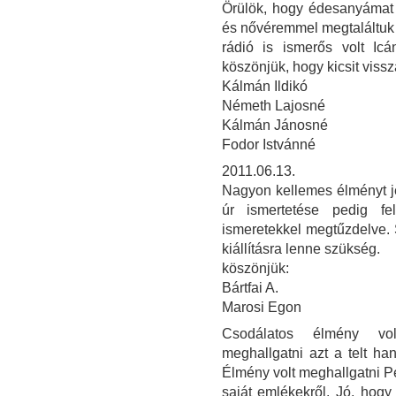
Örülök, hogy édesanyámat 
és nővéremmel megtaláltuk g
rádió is ismerős volt Icá
köszönjük, hogy kicsit vissz
Kálmán Ildikó
Németh Lajosné
Kálmán Jánosné
Fodor Istvánné
2011.06.13.
Nagyon kellemes élményt jel
úr ismertetése pedig fel
ismeretekkel megtűzdelve. 
kiállításra lenne szükség.
köszönjük:
Bártfai A.
Marosi Egon
Csodálatos élmény volt
meghallgatni azt a telt ha
Élmény volt meghallgatni Per
saját emlékekről. Jó, hog