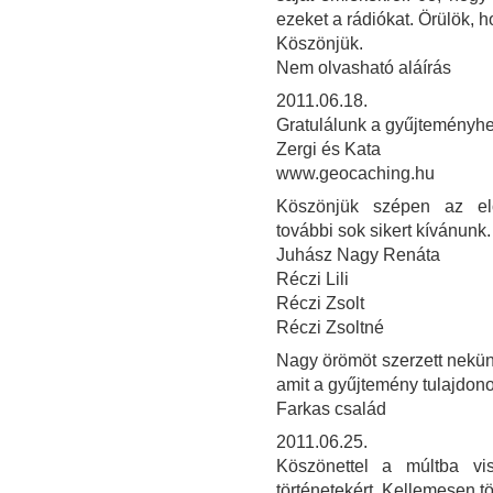
ezeket a rádiókat. Örülök, h
Köszönjük.
Nem olvasható aláírás
2011.06.18.
Gratulálunk a gyűjteményhez
Zergi és Kata
www.geocaching.hu
Köszönjük szépen az elő
további sok sikert kívánunk.
Juhász Nagy Renáta
Réczi Lili
Réczi Zsolt
Réczi Zsoltné
Nagy örömöt szerzett nekü
amit a gyűjtemény tulajdon
Farkas család
2011.06.25.
Köszönettel a múltba vi
történetekért. Kellemesen töl