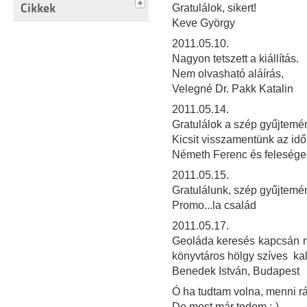
Cikkek
Gratulálok, sikert!
Keve György
2011.05.10.
Nagyon tetszett a kiállítás.
Nem olvasható aláírás,
Velegné Dr. Pakk Katalin
2011.05.14.
Gratulálok a szép gyűjtemé
Kicsit visszamentünk az időb
Németh Ferenc és feleség
2011.05.15.
Gratulálunk, szép gyűjtemé
Promo...la család
2011.05.17.
Geoláda keresés kapcsán m
könyvtáros hölgy szíves ka
Benedek István, Budapest
Ó ha tudtam volna, menni rád
De most már todom :-)