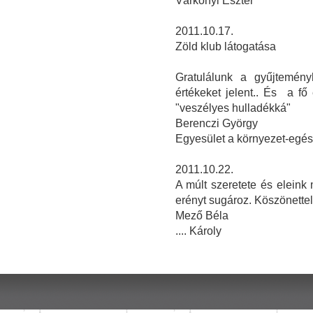
Várkonyi Eszter
2011.10.17.
Zöld klub látogatása
Gratulálunk a gyűjteményh
értékeket jelent.. És a f
"veszélyes hulladékká"
Berenczi György
Egyesület a környezet-egé
2011.10.22.
A múlt szeretete és elein
erényt sugároz. Köszönettel
Mező Béla
.... Károly