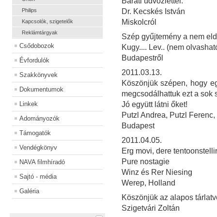
Baráti üdvözlettel:
Philips
Dr. Kecskés István
Miskolcról
Kapcsolók, szigetelők
Reklámtárgyak
Szép gyűjtemény a nem eld
Csődobozok
Kugy.... Lev.. (nem olvashat
Budapestről
Évfordulók
2011.03.13.
Szakkönyvek
Köszönjük szépen, hogy egy
Dokumentumok
megcsodálhattuk ezt a sok 
Linkek
Jó együtt látni őket!
Putzl Andrea, Putzl Ferenc,
Adományozók
Budapest
Támogatók
2011.04.05.
Vendégkönyv
Erg movi, dere tentoonstelli
Pure nostagie
NAVA filmhíradó
Winz és Rer Niesing
Sajtó - média
Werep, Holland
Galéria
Köszönjük az alapos tárlatv
Szigetvári Zoltán