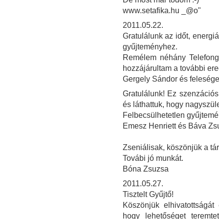
www.setafika.hu _@o"
2011.05.22.
Gratulálunk az időt, energi
gyűjteményhez.
Remélem néhány Telefongy
hozzájárultam a további e
Gergely Sándor és feleség
Gratulálunk! Ez szenzációs
és láthattuk, hogy nagyszül
Felbecsülhetetlen gyűjtemé
Emesz Henriett és Báva Z
Zseniálisak, köszönjük a tár
Továbi jó munkát.
Bóna Zsuzsa
2011.05.27.
Tisztelt Gyűjtő!
Köszönjük elhivatottságát
hogy lehetőséget teremtet