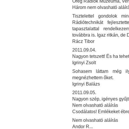
Öreg Rádiók Múzeuma, Verő
Három nem olvasható aláír
Tisztelettel gondolok m
Rádiótechnikát fejleszte
tapasztalattal rendelke
továbbra is. Igaz ritkán, de 
Rácz Tibor
2011.09.04.
Nagyon tetszett! És ha teh
Igrinyi Zsolt
Sohasem láttam még il
megnézhettem őket.
Igrinyi Balázs
2011.09.05.
Nagyon szép, igényes gyűjt
Nem olvasható aláírás
Csodálatos! Emlékeket ébres
Nem olvasható aláírás
Andor R...