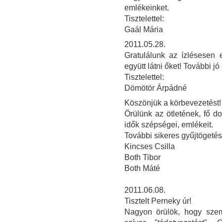
emlékeinket.
Tisztelettel:
Gaál Mária
2011.05.28.
Gratulálunk az ízlésesen e
együtt látni őket! További j
Tisztelettel:
Dömötör Árpádné
Köszönjük a körbevezetést!
Örülünk az ötletének, fő do
idők szépségei, emlékeit.
További sikeres gyűjtögetés
Kincses Csilla
Both Tibor
Both Máté
2011.06.08.
Tisztelt Perneky úr!
Nagyon örülök, hogy sze