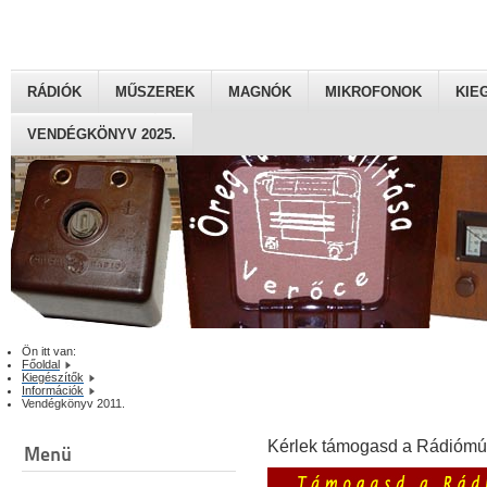
RÁDIÓK
MŰSZEREK
MAGNÓK
MIKROFONOK
KIE
VENDÉGKÖNYV 2025.
Ön itt van:
Főoldal
Kiegészítők
Információk
Vendégkönyv 2011.
Kérlek támogasd a Rádiómú
Menü