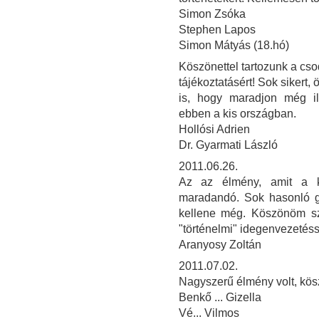
Simon Zsóka
Stephen Lapos
Simon Mátyás (18.hó)
Köszönettel tartozunk a cso
tájékoztatásért! Sok sikert,
is, hogy maradjon még i
ebben a kis országban.
Hollósi Adrien
Dr. Gyarmati László
2011.06.26.
Az az élmény, amit a ki
maradandó. Sok hasonló gy
kellene még. Köszönöm sz
"történelmi" idegenvezetéssel
Aranyosy Zoltán
2011.07.02.
Nagyszerű élmény volt, kös
Benkő ... Gizella
Vé... Vilmos