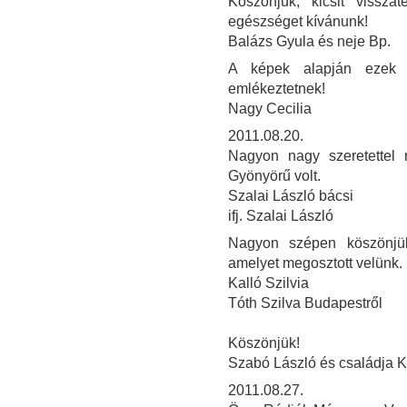
Köszönjük, kicsit vissza
egészséget kívánunk!
Balázs Gyula és neje Bp.
A képek alapján ezek 
emlékeztetnek!
Nagy Cecilia
2011.08.20.
Nagyon nagy szeretettel 
Gyönyörű volt.
Szalai László bácsi
ifj. Szalai László
Nagyon szépen köszönjük
amelyet megosztott velünk.
Kalló Szilvia
Tóth Szilva Budapestről
Köszönjük!
Szabó László és családja 
2011.08.27.