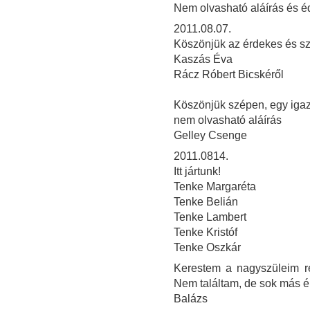
Nem olvasható aláírás és é
2011.08.07.
Köszönjük az érdekes és szép
Kaszás Éva
Rácz Róbert Bicskéről
Köszönjük szépen, egy igazi
nem olvasható aláírás
Gelley Csenge
2011.0814.
Itt jártunk!
Tenke Margaréta
Tenke Belián
Tenke Lambert
Tenke Kristóf
Tenke Oszkár
Kerestem a nagyszüleim ré
Nem találtam, de sok más 
Balázs