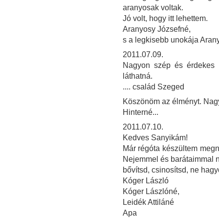
aranyosak voltak.
Jó volt, hogy itt lehettem.
Aranyosy Józsefné,
s a legkisebb unokája Aran
2011.07.09.
Nagyon szép és érdekes ki
láthatná.
.... család Szeged
Köszönöm az élményt. Nagy
Hinterné...
2011.07.10.
Kedves Sanyikám!
Már régóta készültem megnézn
Nejemmel és barátaimmal na
bővítsd, csinosítsd, ne hag
Kóger László
Kóger Lászlóné,
Leidék Attiláné
Apa