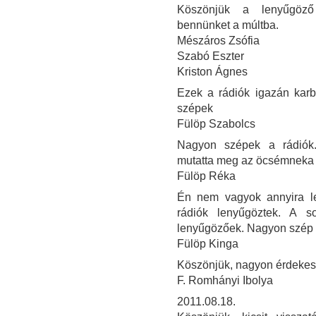
Köszönjük a lenyűgöző i
bennünket a múltba.
Mészáros Zsófia
Szabó Eszter
Kriston Ágnes
Ezek a rádiók igazán kar
szépek
Fülöp Szabolcs
Nagyon szépek a rádiók
mutatta meg az öcsémneka 
Fülöp Réka
Én nem vagyok annyira le
rádiók lenyűgöztek. A 
lenyűgözőek. Nagyon szép v
Fülöp Kinga
Köszönjük, nagyon érdekes 
F. Romhányi Ibolya
2011.08.18.