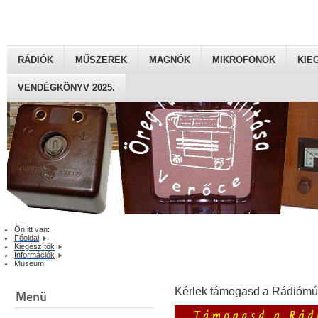
RÁDIÓK
MŰSZEREK
MAGNÓK
MIKROFONOK
KIE
VENDÉGKÖNYV 2025.
Ön itt van:
Főoldal
Kiegészítők
Információk
Museum
Kérlek támogasd a Rádiómú
Menü