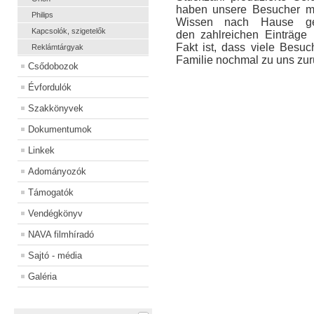
haben unsere Besucher mit
Philips
Wissen nach Hause g
Kapcsolók, szigetelők
den zahlreichen Einträg
Fakt ist, dass viele Besu
Reklámtárgyak
Familie nochmal zu uns zur
Csődobozok
Évfordulók
Szakkönyvek
Dokumentumok
Linkek
Adományozók
Támogatók
Vendégkönyv
NAVA filmhíradó
Sajtó - média
Galéria