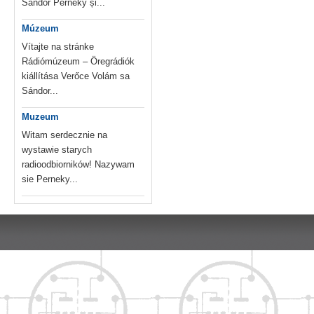
Sándor Perneky și...
Múzeum
Vítajte na stránke
Rádiómúzeum – Öregrádiók
kiállítása Verőce Volám sa
Sándor...
Muzeum
Witam serdecznie na
wystawie starych
radioodbiorników! Nazywam
sie Perneky...