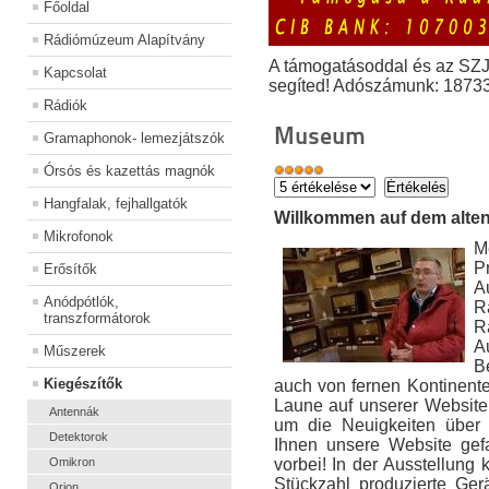
Főoldal
Rádiómúzeum Alapítvány
A támogatásoddal és az SZ
Kapcsolat
segíted! Adószámunk: 1873
Rádiók
Museum
Gramaphonok- lemezjátszók
Órsós és kazettás magnók
Hangfalak, fejhallgatók
Willkommen auf dem alte
Mikrofonok
M
P
Erősítők
A
Anódpótlók,
R
transzformátorok
R
A
Műszerek
B
Kiegészítők
auch von fernen Kontinente
Laune auf unserer Website
Antennák
um die Neuigkeiten über
Detektorok
Ihnen unsere Website gef
Omikron
vorbei! In der Ausstellung 
Stückzahl produzierte Ge
Orion