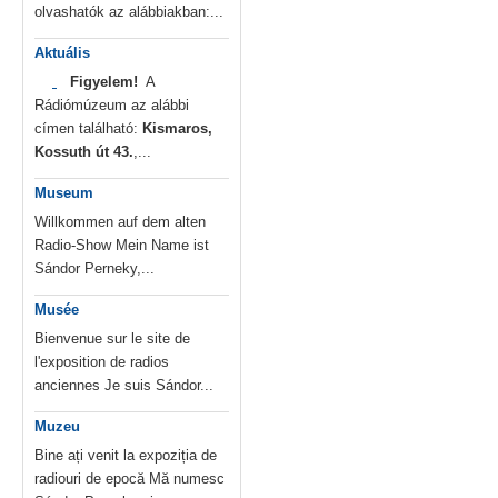
olvashatók az alábbiakban:...
Aktuális
Figyelem!
A
Rádiómúzeum az alábbi
címen található:
Kismaros,
Kossuth út 43.
,...
Museum
Willkommen auf dem alten
Radio-Show Mein Name ist
Sándor Perneky,...
Musée
Bienvenue sur le site de
l'exposition de radios
anciennes Je suis Sándor...
Muzeu
Bine ați venit la expoziția de
radiouri de epocă Mă numesc