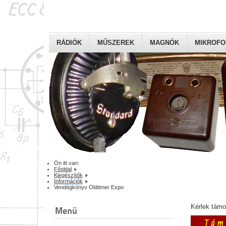
RÁDIÓK
MŰSZEREK
MAGNÓK
MIKROF
Ön itt van:
Főoldal
Kiegészítők
Információk
Vendégkönyv Oldtimer Expo
Kérlek tám
Menü