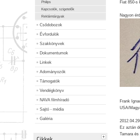
Fiat 850-s 
Philips
Kapcsolók, szigetelők
Nagyon ér
Reklámtárgyak
Csődobozok
Évfordulók
Szakkönyvek
Dokumentumok
Linkek
Adományozók
Támogatók
Vendégkönyv
NAVA filmhíradó
Frank Igna
USA/Magya
Sajtó - média
Galéria
2012.04.29
Ez aztán dö
Tamara és
Cikkek