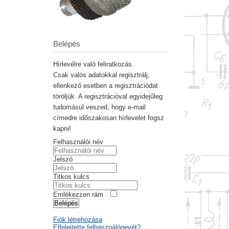
Belépés
Hírlevélre való feliratkozás.
Csak valós adatokkal regisztrálj,
ellenkező esetben a regisztrációdat
töröljük. A regisztrációval egyidejűleg
tudomásul veszed, hogy e-mail
címedre időszakosan hírlevelet fogsz
kapni!
Felhasználói név
Jelszó
Titkos kulcs
Emlékezzen rám
Belépés
Fiók létrehozása
Elfelejtette felhasználónevét?