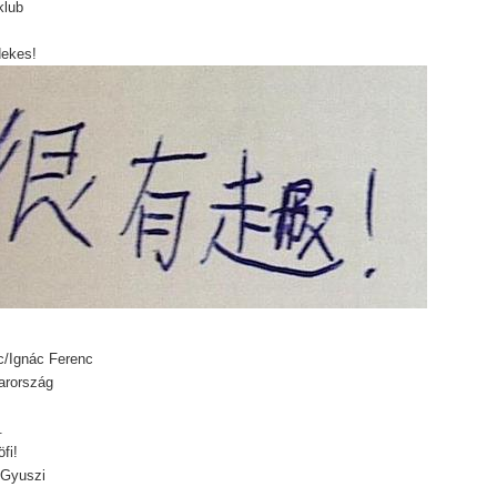
klub
dekes!
c/Ignác Ferenc
rország
.
fi!
 Gyuszi