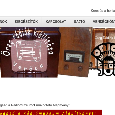
Keresés a honl
ONOK
KIEGÉSZÍTŐK
KAPCSOLAT
SAJTÓ
VENDÉGKÖNY
Öreg Rádiók 
ogasd a Rádiómúzeumot működtető Alapítványt