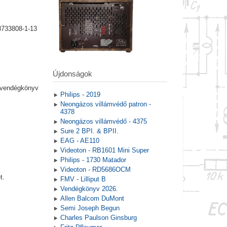
8733808-1-13
Újdonságok
a vendégkönyv
Philips - 2019
Neongázos villámvédő patron -
4378
Neongázos villámvédő - 4375
Sure 2 BPI. & BPII.
EAG - AE110
Videoton - RB1601 Mini Super
Philips - 1730 Matador
Videoton - RD5686OCM
t.
FMV - Lilliput B
Vendégkönyv 2026.
Allen Balcom DuMont
Semi Joseph Begun
Charles Paulson Ginsburg