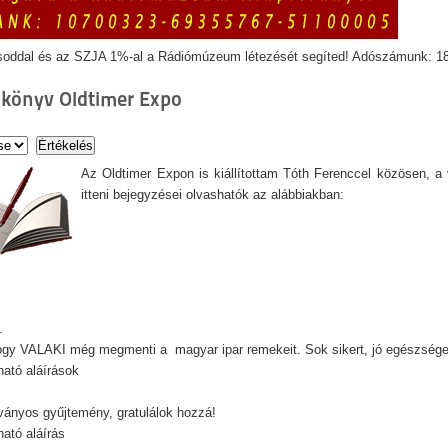
soddal és az SZJA 1%-al a Rádiómúzeum létezését segíted! Adószámunk: 1
könyv Oldtimer Expo
Az Oldtimer Expon is kiállítottam Tóth Ferenccel közösen, 
itteni bejegyzései olvashatók az alábbiakban:
.
hogy VALAKI még megmenti a magyar ipar
remekeit
. Sok sikert, jó egészsége
ató aláírások
ványos gyűjtemény, gratulálok hozzá!
ató aláírás