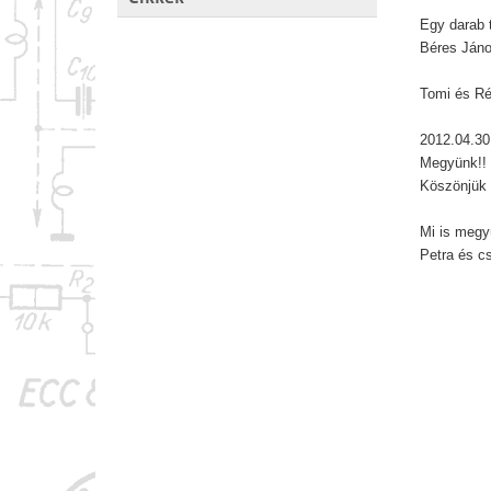
Egy darab 
Béres Jáno
Tomi és R
2012.04.30
Megyünk!! 
Köszönjük
Mi is megy
Petra és c