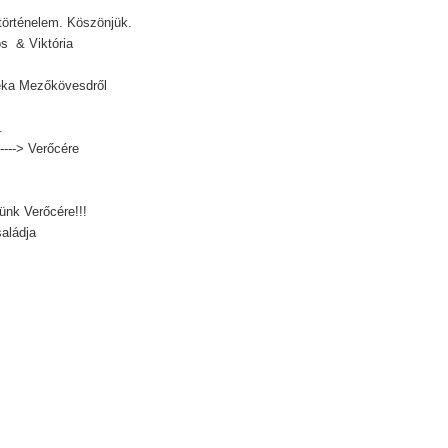
történelem. Köszönjük.
s & Viktória
éka Mezőkövesdről
.
----> Verőcére
ünk Verőcére!!!
saládja