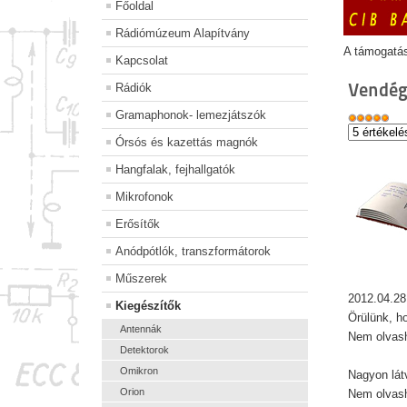
Főoldal
Rádiómúzeum Alapítvány
A támogatá
Kapcsolat
Vendég
Rádiók
Gramaphonok- lemezjátszók
Órsós és kazettás magnók
Hangfalak, fejhallgatók
Mikrofonok
Erősítők
Anódpótlók, transzformátorok
Műszerek
2012.04.28
Kiegészítők
Örülünk, 
Antennák
Nem olvash
Detektorok
Omikron
Nagyon lát
Orion
Nem olvash