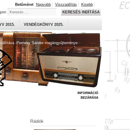
Betűméret
Nagyobb
Visszaállítás
Kisebb
apon
KERESÉS INDÍTÁSA
V 2015.
VENDÉGKÖNYV 2025.
kiállítása -Perneky Sándor magángyűjteménye
INFORMÁCIÓ
BEZÁRÁSA
Rádiók