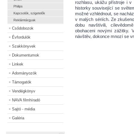
rozhlasu, ukážu přístroje i 
Philips
historky související se světem
Kapcsolók, szigetelők
možné vzhlédnout, se nacházej
v malých sériích. Ze zkušenos
Reklámtárgyak
dobu navštívili, cílevědo
Csődobozok
obohaceni novými zážitky. V
návštěv, dokonce mnozí se v
Évfordulók
Szakkönyvek
Dokumentumok
Linkek
Adományozók
Támogatók
Vendégkönyv
NAVA filmhíradó
Sajtó - média
Galéria