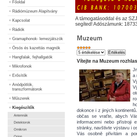
Főoldal
Rádiómúzeum Alapítvány
A támogatásoddal és az SZ
Kapcsolat
segíted! Adószámunk: 1873
Rádiók
Muzeum
Gramaphonok- lemezjátszók
Órsós és kazettás magnók
Hangfalak, fejhallgatók
Vítejte na Muzeum rozhla
Mikrofonok
Jm
Erősítők
a
Vý
Anódpótlók,
Vý
transzformátorok
o
Műszerek
ro
h
Kiegészítők
dokonce i z jiných kontinentů
Antennák
občas se vraťte, abych Vás
informacemi nebo přístroji 
Detektorok
stránky, navštivte výstavu i 
Omikron
Vás osobně přivítám a pom
Orion