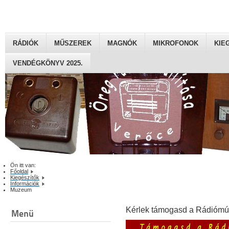
RÁDIÓK
MŰSZEREK
MAGNÓK
MIKROFONOK
KIE
VENDÉGKÖNYV 2025.
Ön itt van:
Főoldal
Kiegészítők
Információk
Muzeum
Kérlek támogasd a Rádiómú
Menü