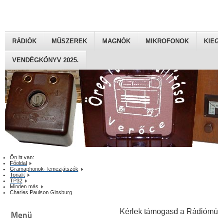
RÁDIÓK
MŰSZEREK
MAGNÓK
MIKROFONOK
KIE
VENDÉGKÖNYV 2025.
Ön itt van:
Főoldal
Gramaphonok- lemezjátszók
Tonalit
TP32
Minden más
Charles Paulson Ginsburg
Kérlek támogasd a Rádiómú
Menü