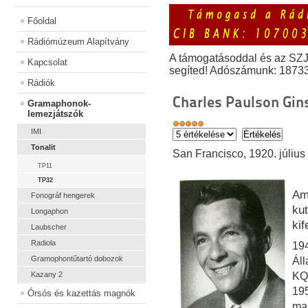
Főoldal
Rádiómúzeum Alapítvány
A támogatásoddal és az SZ
Kapcsolat
segíted! Adószámunk: 1873
Rádiók
Charles Paulson Gin
Gramaphonok-
lemezjátszók
IMI
Tonalit
San Francisco, 1920. július 
TP11
TP32
Am
Fonográf hengerek
ku
Longaphon
kif
Laubscher
Radiola
194
Gramophontűtartó dobozok
Ál
Kazany 2
KQ
195
Órsós és kazettás magnók
mar