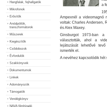
Hangfalak, fejhallgatók
a f
Mikrofonok
19
Erősítők
Ampexnél a videomagnó m
voltak: Charles Andersen, 
Anódpótlók,
transzformátorok
és Alex Maxey.
Műszerek
Ginsburgot 1973-ban a
választották, ahol a vi
Kiegészítők
lejátszását lehetővé tevő
Csődobozok
ismerték el.
Évfordulók
A nevéhez kapcsolódik hét
Szakkönyvek
Dokumentumok
Linkek
Adományozók
Támogatók
Vendégkönyv
NAVA filmhíradó