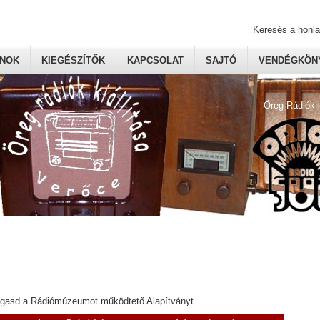
Keresés a honl
ONOK
KIEGÉSZÍTŐK
KAPCSOLAT
SAJTÓ
VENDÉGKÖNY
Öreg Rádiók 
ogasd a Rádiómúzeumot működtető Alapítványt