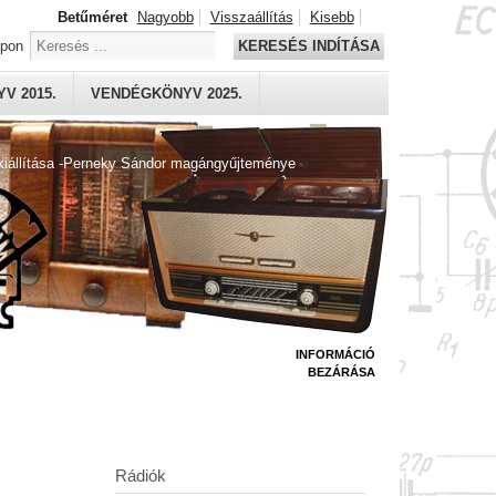
Betűméret
Nagyobb
Visszaállítás
Kisebb
apon
KERESÉS INDÍTÁSA
V 2015.
VENDÉGKÖNYV 2025.
kiállítása -Perneky Sándor magángyűjteménye
INFORMÁCIÓ
BEZÁRÁSA
Rádiók