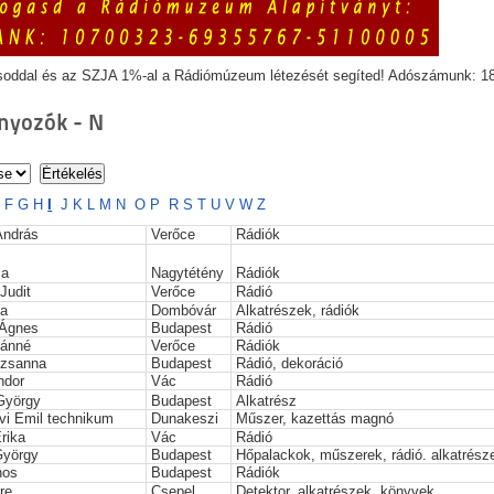
soddal és az SZJA 1%-al a Rádiómúzeum létezését segíted! Adószámunk: 1
yozók - N
E
F
G
H
I
J
K
L
M
N
O
P
R
S
T
U
V
W
Z
András
Verőce
Rádiók
la
Nagytétény
Rádiók
 Judit
Verőce
Rádió
la
Dombóvár
Alkatrészek, rádiók
 Ágnes
Budapest
Rádió
vánné
Verőce
Rádiók
uzsanna
Budapest
Rádió, dekoráció
ndor
Vác
Rádió
György
Budapest
Alkatrész
i Emil technikum
Dunakeszi
Műszer, kazettás magnó
rika
Vác
Rádió
György
Budapest
Hőpalackok, műszerek, rádió. alkatrész
nos
Budapest
Rádiók
re
Csepel
Detektor, alkatrészek, könyvek