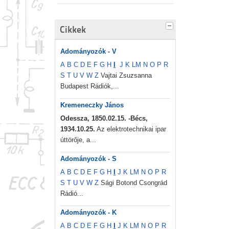
Cikkek
Adományozók - V
A
B
C
D
E
F
G
H
I
J
K
L
M
N
O
P
R
S
T
U
V
W
Z
Vajtai Zsuzsanna
Budapest Rádiók,...
Kremeneczky János
Odessza, 1850.02.15. -Bécs,
1934.10.25.
Az elektrotechnikai ipar
úttörője, a...
Adományozók - S
A
B
C
D
E
F
G
H
I
J
K
L
M
N
O
P
R
S
T
U
V
W
Z
Sági Botond Csongrád
Rádió...
Adományozók - K
A
B
C
D
E
F
G
H
I
J
K
L
M
N
O
P
R