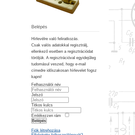
Belépés
Hírlevélre való feliratkozás.
Csak valós adatokkal regisztrálj,
ellenkező esetben a regisztrációdat
töröljük. A regisztrációval egyidejűleg
tudomásul veszed, hogy e-mail
címedre időszakosan hírlevelet fogsz
kapni!
Felhasználói név
Jelszó
Titkos kulcs
Emlékezzen rám
Belépés
Fiók létrehozása
Elfelejtette felhasználónevét?