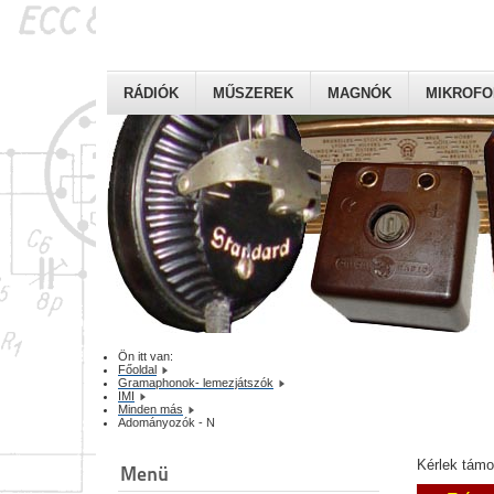
RÁDIÓK
MŰSZEREK
MAGNÓK
MIKROF
Ön itt van:
Főoldal
Gramaphonok- lemezjátszók
IMI
Minden más
Adományozók - N
Kérlek tám
Menü