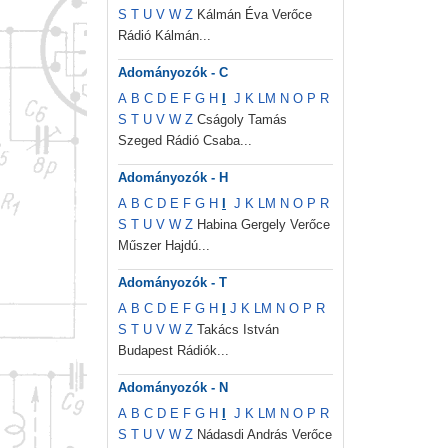
S
T
U
V
W
Z
Kálmán Éva Verőce
Rádió Kálmán...
Adományozók - C
A
B
C
D
E
F
G
H
I
J
K
L
M
N
O
P
R
S
T
U
V
W
Z
Cságoly Tamás
Szeged Rádió Csaba...
Adományozók - H
A
B
C
D
E
F
G
H
I
J
K
L
M
N
O
P
R
S
T
U
V
W
Z
Habina Gergely Verőce
Műszer Hajdú...
Adományozók - T
A
B
C
D
E
F
G
H
I
J
K
L
M
N
O
P
R
S
T
U
V
W
Z
Takács István
Budapest Rádiók...
Adományozók - N
A
B
C
D
E
F
G
H
I
J
K
L
M
N
O
P
R
S
T
U
V
W
Z
Nádasdi András Verőce