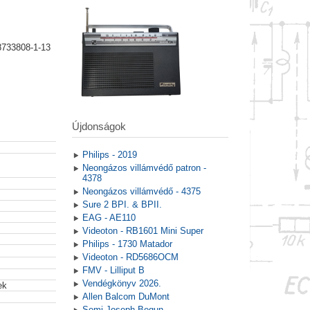
8733808-1-13
Újdonságok
Philips - 2019
Neongázos villámvédő patron -
4378
Neongázos villámvédő - 4375
Sure 2 BPI. & BPII.
EAG - AE110
Videoton - RB1601 Mini Super
Philips - 1730 Matador
Videoton - RD5686OCM
FMV - Lilliput B
Vendégkönyv 2026.
ek
Allen Balcom DuMont
Semi Joseph Begun