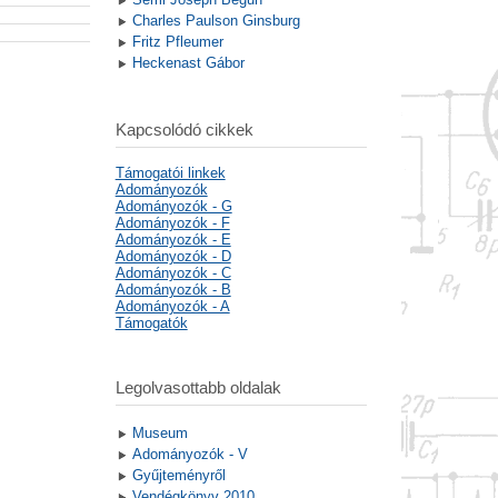
Charles Paulson Ginsburg
Fritz Pfleumer
Heckenast Gábor
Kapcsolódó cikkek
Támogatói linkek
Adományozók
Adományozók - G
Adományozók - F
Adományozók - E
Adományozók - D
Adományozók - C
Adományozók - B
Adományozók - A
Támogatók
Legolvasottabb oldalak
Museum
Adományozók - V
Gyűjteményről
Vendégkönyv 2010.