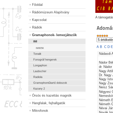
Főoldal
Rádiómúzeum Alapítvány
A támogatá
Kapcsolat
Adomán
Rádiók
Gramaphonok- lemezjátszók
IMI
A
B
C
D
IM805K
Nádasdi 
Tonalit
Fonográf hengerek
Nádor Bé
Longaphon
dr. Nádor
Nagy Atti
Laubscher
Dr. Nagy
Radiola
Nagy Ist
Gramophontűtartó dobozok
Nagy Zs
Neisz Sá
Kazany 2
Négyesi 
Órsós és kazettás magnók
Nemesköv
Németh E
Hangfalak, fejhallgatók
Németh 
Névai Já
Mikrofonok
Novák Im