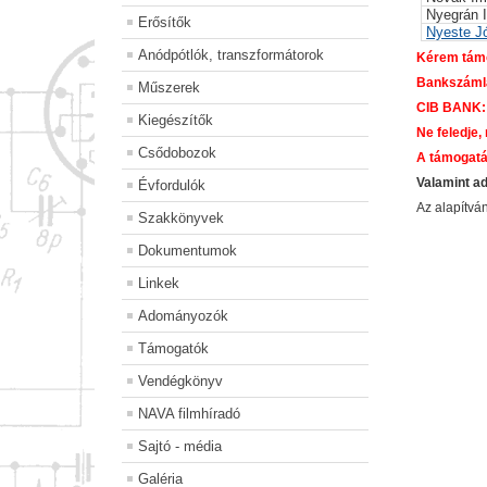
Nyegrán 
Erősítők
Nyeste J
Anódpótlók, transzformátorok
Kérem támo
Bankszáml
Műszerek
CIB BANK:
Kiegészítők
Ne feledje,
Csődobozok
A támogatá
Valamint a
Évfordulók
Az alapítv
Szakkönyvek
Dokumentumok
Linkek
Adományozók
Támogatók
Vendégkönyv
NAVA filmhíradó
Sajtó - média
Galéria