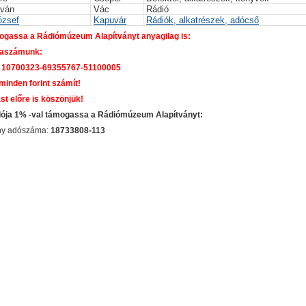
Iván
Vác
Rádió
ózsef
Kapuvár
Rádiók, alkatrészek, adócső
gassa a Rádiómúzeum Alapítványt anyagilag is:
aszámunk:
 10700323-69355767-51100005
 minden forint számít!
st előre is köszönjük!
dója 1% -val támogassa a Rádiómúzeum Alapítványt:
ány adószáma:
18733808-113