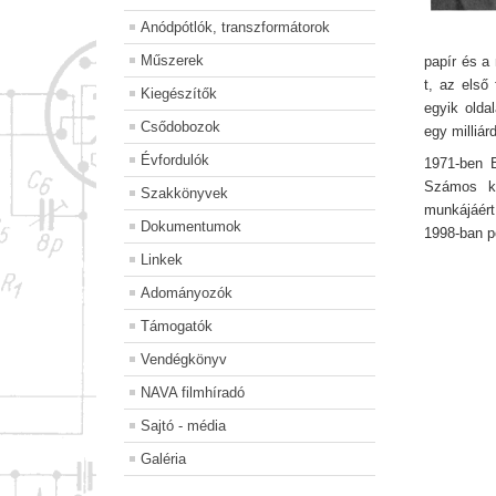
Anódpótlók, transzformátorok
Műszerek
papír és a
t, az első
Kiegészítők
egyik olda
Csődobozok
egy milliár
Évfordulók
1971-ben B
Számos ki
Szakkönyvek
munkájáért
Dokumentumok
1998-ban p
Linkek
Adományozók
Támogatók
Vendégkönyv
NAVA filmhíradó
Sajtó - média
Galéria