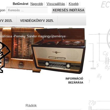
Betűméret
Nagyobb
Visszaállítás
Kisebb
apon
KERESÉS INDÍTÁSA
V 2015.
VENDÉGKÖNYV 2025.
kiállítása -Perneky Sándor magángyűjteménye
INFORMÁCIÓ
BEZÁRÁSA
Rádiók