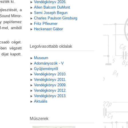
ezték ki.
Vendégkönyv 2026.
Allen Balcom DuMont
jlesztését, a
Semi Joseph Begun
Sound Mirror-
Charles Paulson Ginsburg
gy papírlemez
Fritz Pfleumer
M-mel, amiből
Heckenast Gábor
ácsadó céget.
Legolvasottabb oldalak
-ben végzett
íjat kapott.
Museum
Adományozók - V
Gyűjteményről
Vendégkönyv 2010.
Vendégkönyv 2011.
Vendégkönyv 2009.
Vendégkönyv 2012.
Vendégkönyv 2013.
Aktuális
Műszerek