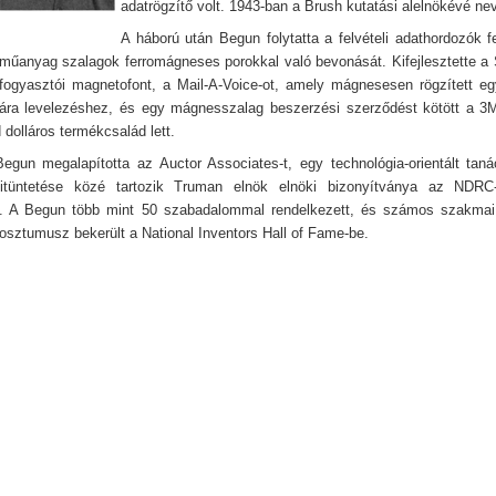
adatrögzítő volt. 1943-ban a Brush kutatási alelnökévé nev
A háború után Begun folytatta a felvételi adathordozók fe
 műanyag szalagok ferromágneses porokkal való bevonását. Kifejlesztette a 
 fogyasztói magnetofont, a Mail-A-Voice-ot, amely mágnesesen rögzített e
lára levelezéshez, és egy mágnesszalag beszerzési szerződést kötött a 3
d dolláros termékcsalád lett.
egun megalapította az Auctor Associates-t, egy technológia-orientált tan
tüntetése közé tartozik Truman elnök elnöki bizonyítványa az NDRC
. A Begun több mint 50 szabadalommal rendelkezett, és számos szakmai d
osztumusz bekerült a National Inventors Hall of Fame-be.