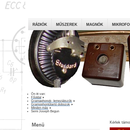
RÁDIÓK
MŰSZEREK
MAGNÓK
MIKROF
Ön itt van:
Főoldal
Gramaphonok- lemezjátszók
Gramophontűtartó dobozok
Minden más
Semi Joseph Begun
Kérlek tám
Menü