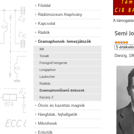
Főoldal
Rádiómúzeum Alapítvány
A támogatá
Kapcsolat
Semi J
Rádiók
Gramaphonok- lemezjátszók
IMI
Danzig, 19
Tonalit
Fonográf hengerek
Longaphon
Laubscher
Radiola
Gramophontűtartó dobozok
Kazany 2
Órsós és kazettás magnók
Hangfalak, fejhallgatók
Mikrofonok
Erősítők