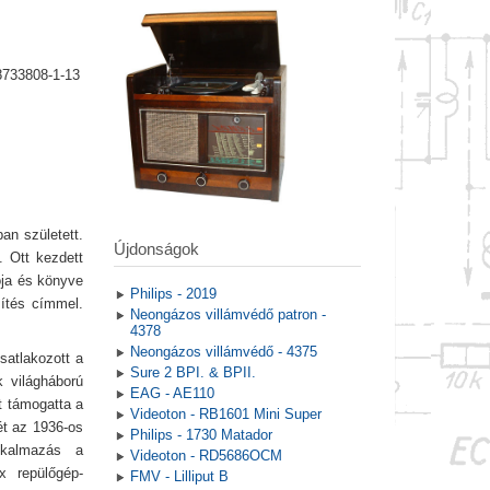
8733808-1-13
an született.
Újdonságok
. Ott kezdett
ója és könyve
Philips - 2019
zítés címmel.
Neongázos villámvédő patron -
4378
Neongázos villámvédő - 4375
satlakozott a
Sure 2 BPI. & BPII.
 világháború
EAG - AE110
t támogatta a
Videoton - RB1601 Mini Super
ét az 1936-os
Philips - 1730 Matador
lkalmazás a
Videoton - RD5686OCM
x repülőgép-
FMV - Lilliput B