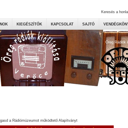
Keresés a honl
ONOK
KIEGÉSZÍTŐK
KAPCSOLAT
SAJTÓ
VENDÉGKÖNY
Öreg Rádiók 
ogasd a Rádiómúzeumot működtető Alapítványt