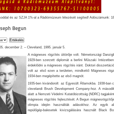
soddal és az SZJA 1%-al a Rádiómúzeum létezését segíted! Adószámunk: 1
oseph Begun
05. december 2. – Cleveland, 1995. január 5.
A mágneses rögzítés úttörője volt. Németországi Danzigb
1929-ben szerzett diplomát a berlini Műszaki Intézetben
érdeklődni a mágneses rögzítés iránt. Doktori disszertáci
volt az első ezen a területen, mindkettő Mágneses rög
1934-ben megépítette az első magnót.
1935-ben kivándorolt az Egyesült Államokba. 1938-ban c
clevelandi Brush Development Company-hoz. A második
alatt a Nemzeti Védelmi Kutatóbizottság (NDRC) tagjakén
mágneses rögzítés fejlesztését. A Begun mágnesrögzítőj
olimpia idején használták adásokhoz. Az egyik a
repülőgép-balesetek kivizsgálására használt Black Bo