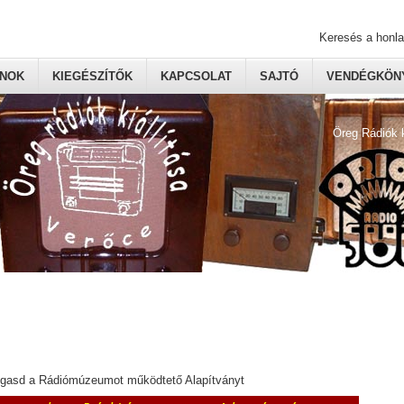
Keresés a honl
ONOK
KIEGÉSZÍTŐK
KAPCSOLAT
SAJTÓ
VENDÉGKÖNY
Öreg Rádiók 
ogasd a Rádiómúzeumot működtető Alapítványt