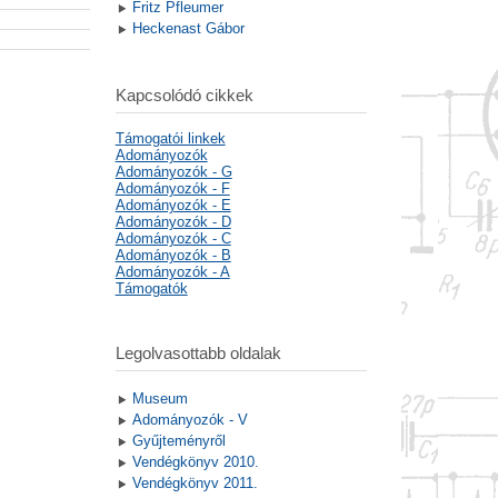
Fritz Pfleumer
Heckenast Gábor
Kapcsolódó cikkek
Támogatói linkek
Adományozók
Adományozók - G
Adományozók - F
Adományozók - E
Adományozók - D
Adományozók - C
Adományozók - B
Adományozók - A
Támogatók
Legolvasottabb oldalak
Museum
Adományozók - V
Gyűjteményről
Vendégkönyv 2010.
Vendégkönyv 2011.