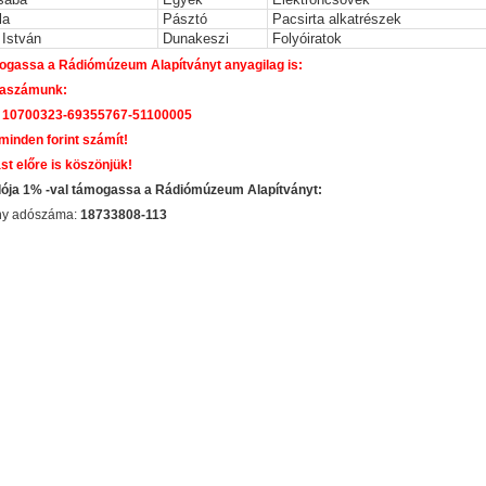
la
Pásztó
Pacsirta alkatrészek
István
Dunakeszi
Folyóiratok
gassa a Rádiómúzeum Alapítványt anyagilag is:
laszámunk:
 10700323-69355767-51100005
 minden forint számít!
st előre is köszönjük!
dója 1% -val támogassa a Rádiómúzeum Alapítványt:
ány adószáma:
18733808-113