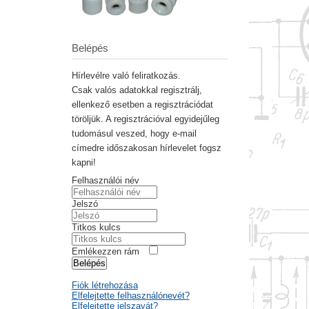
Belépés
Hírlevélre való feliratkozás.
Csak valós adatokkal regisztrálj,
ellenkező esetben a regisztrációdat
töröljük. A regisztrációval egyidejűleg
tudomásul veszed, hogy e-mail
címedre időszakosan hírlevelet fogsz
kapni!
Felhasználói név
Jelszó
Titkos kulcs
Emlékezzen rám
Belépés
Fiók létrehozása
Elfelejtette felhasználónevét?
Elfelejtette jelszavát?