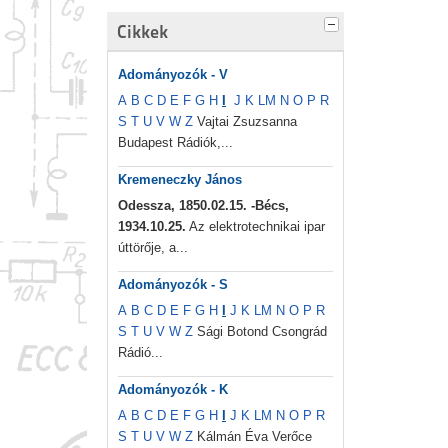
Cikkek
Adományozók - V
A
B
C
D
E
F
G
H
I
J
K
L
M
N
O
P
R
S
T
U
V
W
Z
Vajtai Zsuzsanna
Budapest Rádiók,...
Kremeneczky János
Odessza, 1850.02.15. -Bécs,
1934.10.25.
Az elektrotechnikai ipar
úttörője, a...
Adományozók - S
A
B
C
D
E
F
G
H
I
J
K
L
M
N
O
P
R
S
T
U
V
W
Z
Sági Botond Csongrád
Rádió...
Adományozók - K
A
B
C
D
E
F
G
H
I
J
K
L
M
N
O
P
R
S
T
U
V
W
Z
Kálmán Éva Verőce