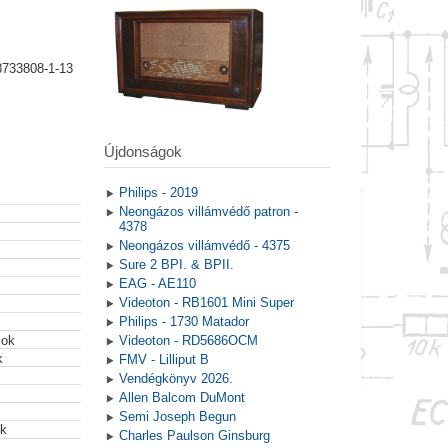
8733808-1-13
Újdonságok
Philips - 2019
Neongázos villámvédő patron -
4378
Neongázos villámvédő - 4375
Sure 2 BPI. & BPII.
EAG - AE110
Videoton - RB1601 Mini Super
Philips - 1730 Matador
mok
Videoton - RD5686OCM
k
FMV - Lilliput B
Vendégkönyv 2026.
Allen Balcom DuMont
Semi Joseph Begun
ek
Charles Paulson Ginsburg