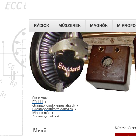
RÁDIÓK
MŰSZEREK
MAGNÓK
MIKROF
Ön itt van:
Főoldal
Gramaphonok- lemezjátszók
Gramophontűtartó dobozok
Minden más
Adományozók - V
Kérlek tám
Menü