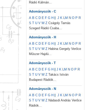
Rádió Kálmán...
Adományozók - C
A
B
C
D
E
F
G
H
I
J
K
L
M
N
O
P
R
S
T
U
V
W
Z
Cságoly Tamás
Szeged Rádió Csaba...
Adományozók - H
A
B
C
D
E
F
G
H
I
J
K
L
M
N
O
P
R
S
T
U
V
W
Z
Habina Gergely Verőce
Műszer Hajdú...
Adományozók - T
A
B
C
D
E
F
G
H
I
J
K
L
M
N
O
P
R
S
T
U
V
W
Z
Takács István
Budapest Rádiók...
Adományozók - N
A
B
C
D
E
F
G
H
I
J
K
L
M
N
O
P
R
S
T
U
V
W
Z
Nádasdi András Verőce
Rádiók...