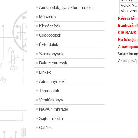
Volek Atti
Anódpótlók, transzformátorok
Vonczem 
Műszerek
Kérem támo
Bankszám
Kiegészítők
CIB BANK:
Csődobozok
Ne feledje,
Évfordulók
A támogatá
Szakkönyvek
Valamint a
Az alapítv
Dokumentumok
Linkek
Adományozók
Támogatók
Vendégkönyv
NAVA filmhíradó
Sajtó - média
Galéria