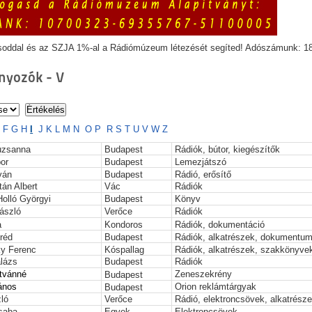
soddal és az SZJA 1%-al a Rádiómúzeum létezését segíted! Adószámunk: 1
yozók - V
E
F
G
H
I
J
K
L
M
N
O
P
R
S
T
U
V
W
Z
suzsanna
Budapest
Rádiók, bútor, kiegészítők
or
Budapest
Lemezjátszó
ván
Budapest
Rádió, erősítő
tán Albert
Vác
Rádiók
olló Györgyi
Budapest
Könyv
László
Verőce
Rádiók
a
Kondoros
Rádiók, dokumentáció
fréd
Budapest
Rádiók, alkatrészek, dokumentu
y Ferenc
Kóspallag
Rádiók, alkatrészek, szakkönyve
alázs
Budapest
Rádiók
stvánné
Zeneszekrény
Budapest
János
Orion reklámtárgyak
Budapest
ló
Verőce
Rádió, elektroncsövek, alkatrész
saba
Egyek
Elektroncsövek