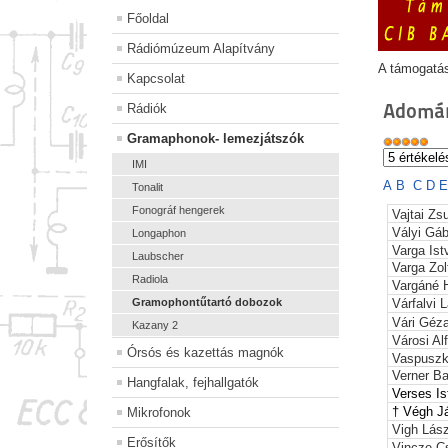
Főoldal
Rádiómúzeum Alapítvány
A támogatá
Kapcsolat
Adomán
Rádiók
Gramaphonok- lemezjátszók
IMI
A
B
C
D
Tonalit
Fonográf hengerek
Vajtai Z
Vályi Gáb
Longaphon
Varga Ist
Laubscher
Varga Zol
Radiola
Vargáné H
Gramophontűtartó dobozok
Várfalvi 
Vári Géz
Kazany 2
Városi Al
Órsós és kazettás magnók
Vaspuszk
Verner B
Hangfalak, fejhallgatók
Verses
I
† Végh 
Mikrofonok
Vigh Lász
Erősítők
Vincze C