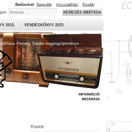
Betűméret
Nagyobb
Visszaállítás
Kisebb
apon
KERESÉS INDÍTÁSA
V 2015.
VENDÉGKÖNYV 2025.
kiállítása -Perneky Sándor magángyűjteménye
INFORMÁCIÓ
BEZÁRÁSA
Rádiók