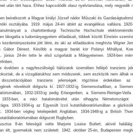
net után tért haza. Ehhez kapcsolódik olasz nyelvtanulása, mely negyedik 
n beiratkozott a Magyar királyi József nádor Műszaki és Gazdaságtudom
öki osztályába. 1919. május 24-én áttért az evangélikus vallásra. 1920-
 tanulmányait a charlottenburgi Technische Hochschule elektromérnök
en látogatta a tudományegyetem előadásait, többek között Einstein szemin
ó kezdeményezésére jött létre, és aki az előadásokra meghívta Wigner J
s Gábor Dénest. Később a magyar baráti kör Polányi Mihállyal, Koest
1. június 24-én tette le első szigorlatát a Műegyetemen. 1924-ben mérn
rlinben.
s években a nagyfeszültségű hálózatok üzemében fellépő tranziens je
okoztak, de a vizsgálatukhoz sem módszerek, sem eszközök nem álltak re
disszertációjában tranziens jelenségek rögzítése érdekében az o
égének növelését dolgozta ki. 1927-1932-ig Siemensstadtban, a Sieme
ratóriumában, 1932-1933-ig pedig Erlangenben, a Siemens-Reiniger-Veifa
. 1933-ban, a náci hatalomátvétel után elhagyta Németországot 
ágra. 1933-1934-ig az Egyesült Izzó kutatólaboratóriumában a gázkisülé
tt. 1934-ben végleg letelepedett Angliában. 1934-1948-ig a British Tho
utatólaboratóriumában dolgozott Rugbyben.
usztus 8-án feleségül vette Marjorie Louise Butlert, akivel halálái
n élt, gyermekük nem született. 1942. október 25-én, Budapesten megha