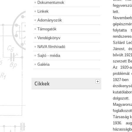
Dokumentumok
fegyverszü
Linkek
lett.
Novemberbe
Adományozók
gépészmérn
Támogatók
folytatta
rendszeres
Vendégkönyv
Szilárd Le
NAVA filmhíradó
Jánost, é
bővült.192
Sajtó - média
szerzett Be
Galéria
Az 1920-a
problémát 
1927-ben 
Cikkek
érzékenys
kutatólabo
dolgozott
Magyarorsz
foglalkozo
Társaság k
1936. aug
házasságba