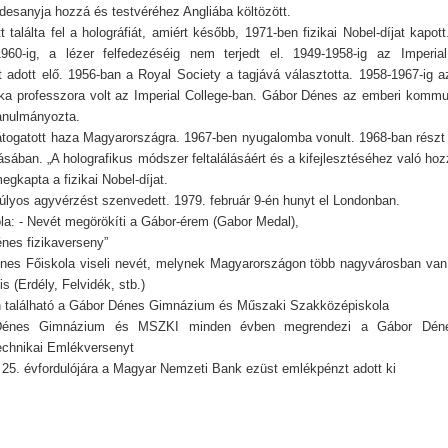
desanyja hozzá és testvéréhez Angliába költözött.
t találta fel a holográfiát, amiért később, 1971-ben fizikai Nobel-díjat kapott
60-ig, a lézer felfedezéséig nem terjedt el. 1949-1958-ig az Imperial
át adott elő. 1956-ban a Royal Society a tagjává választotta. 1958-1967-ig a
zika professzora volt az Imperial College-ban. Gábor Dénes az emberi kommu
tanulmányozta.
átogatott haza Magyarországra. 1967-ben nyugalomba vonult. 1968-ban részt
ásában. „A holografikus módszer feltalálásáért és a kifejlesztéséhez való hoz
egkapta a fizikai Nobel-díjat.
úlyos agyvérzést szenvedett. 1979. február 9-én hunyt el Londonban.
la: - Nevét megörökíti a Gábor-érem (Gabor Medal),
énes fizikaverseny”
nes Főiskola viseli nevét, melynek Magyarországon több nagyvárosban va
is (Erdély, Felvidék, stb.)
 található a Gábor Dénes Gimnázium és Műszaki Szakközépiskola
Dénes Gimnázium és MSZKI minden évben megrendezi a Gábor Dén
chnikai Emlékversenyt
k 25. évfordulójára a Magyar Nemzeti Bank ezüst emlékpénzt adott ki