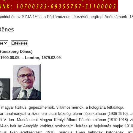
soddal és az SZJA 1%-al a Rádiómúzeum létezését segíted! Adószámunk: 1
Dénes
 Günszberg Dénes)
1900.06.05. – London, 1979.02.09.
 magyar fizikus, gépészmérnök, villamosmérnök, a holográfia feltalálója.
lai tanulmányait a Szemere utcai községi elemi népiskolában (1906-1910), a
i V. ker. Markó utcai Magyar Királyi Állami Főreáliskolában (1910-1918) v
4-én kelt az Aeroplán körhinta szabadalmi leírása (a bejelentés napja: 1910.
cius 6-án érettségizett. 1918. március 15-én behívták katonának, az é