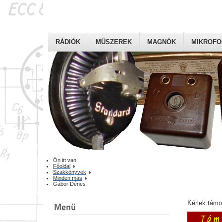
RÁDIÓK
MŰSZEREK
MAGNÓK
MIKROF
Ön itt van:
Főoldal
Szakkönyvek
Minden más
Gábor Dénes
Kérlek tám
Menü