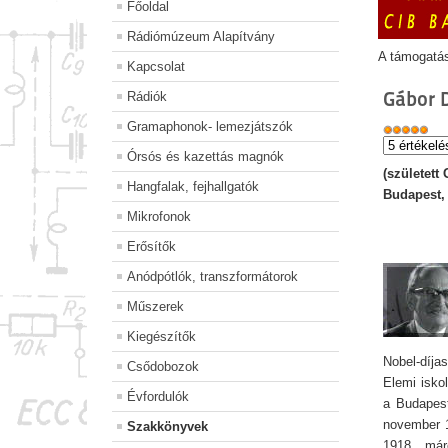
Főoldal
Rádiómúzeum Alapítvány
A támogatá
Kapcsolat
Gábor 
Rádiók
Gramaphonok- lemezjátszók
Órsós és kazettás magnók
(született
Hangfalak, fejhallgatók
Budapest, 
Mikrofonok
Erősítők
Anódpótlók, transzformátorok
Műszerek
Kiegészítők
Nobel-díjas
Csődobozok
Elemi isko
Évfordulók
a Budapest
november 1
Szakkönyvek
1918. már