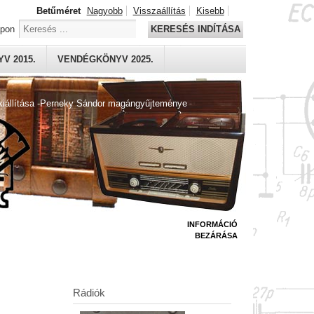
Betűméret
Nagyobb
Visszaállítás
Kisebb
apon
KERESÉS INDÍTÁSA
V 2015.
VENDÉGKÖNYV 2025.
kiállítása -Perneky Sándor magángyűjteménye
INFORMÁCIÓ
BEZÁRÁSA
Rádiók