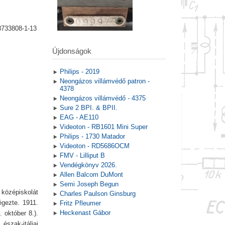
8733808-1-13
Újdonságok
Philips - 2019
Neongázos villámvédő patron -
4378
Neongázos villámvédő - 4375
Sure 2 BPI. & BPII.
EAG - AE110
Videoton - RB1601 Mini Super
Philips - 1730 Matador
Videoton - RD5686OCM
FMV - Lilliput B
Vendégkönyv 2026.
Allen Balcom DuMont
Semi Joseph Begun
 középiskolát
Charles Paulson Ginsburg
égezte. 1911.
Fritz Pfleumer
Heckenast Gábor
 október 8.).
szak-itáliai