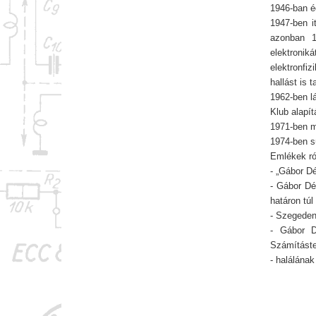
1946-ban é
1947-ben it
azonban 19
elektronik
elektronfi
hallást is 
1962-ben l
Klub alapít
1971-ben m
1974-ben s
Emlékek ró
- „Gábor D
- Gábor Dé
határon túl 
- Szegeden
- Gábor 
Számításte
- halálána