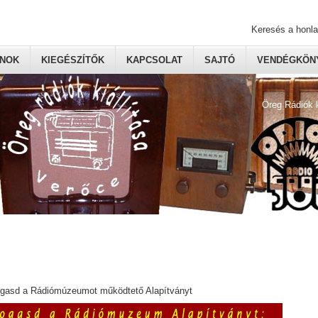
Keresés a honl
ONOK
KIEGÉSZÍTŐK
KAPCSOLAT
SAJTÓ
VENDÉGKÖNY
Öreg Rádiók 
ogasd a Rádiómúzeumot működtető Alapítványt