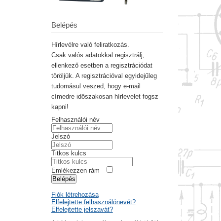
Belépés
Hírlevélre való feliratkozás.
Csak valós adatokkal regisztrálj,
ellenkező esetben a regisztrációdat
töröljük. A regisztrációval egyidejűleg
tudomásul veszed, hogy e-mail
címedre időszakosan hírlevelet fogsz
kapni!
Felhasználói név
Jelszó
Titkos kulcs
Emlékezzen rám
Belépés
Fiók létrehozása
Elfelejtette felhasználónevét?
Elfelejtette jelszavát?