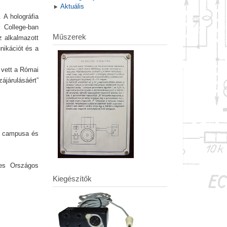
Aktuális
. A holográfia
 College-ban
Műszerek
z alkalmazott
nikációt és a
 vett a Római
zájárulásáért”
n campusa és
es Országos
Kiegészítők