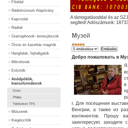
Főoldal
Rádiómúzeum Alapítvány
A támogatásoddal és az SZ
Kapcsolat
segíted! Adószámunk: 1873
Rádiók
Mузей
Gramaphonok- lemezjátszók
Órsós és kazettás magnók
Hangfalak, fejhallgatók
Добро пожаловать в Му
Mikrofonok
Я
Erősítők
к
с
Anódpótlók,
transzformátorok
в
Orion
р
Philips
г. Для посещения выстав
Telefunken TFK
Венгрии, а также из ра
Műszerek
континентов. Прошу в
Kiegészítők
заинтересует, заходите 