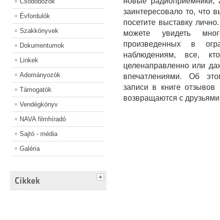
новые радиоприемники, 
Csődobozok
заинтересовало то, что 
Évfordulók
посетите выставку лично
Szakkönyvek
можете увидеть мног
произведенных в огр
Dokumentumok
наблюдениям, все, к
Linkek
целенаправленно или да
Adományozók
впечатлениями. Об это
записи в книге отзывов 
Támogatók
возвращаются с друзьями
Vendégkönyv
NAVA filmhíradó
Sajtó - média
Galéria
Cikkek