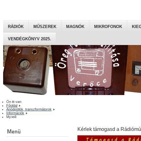
RÁDIÓK
MŰSZEREK
MAGNÓK
MIKROFONOK
KIE
VENDÉGKÖNYV 2025.
Ön itt van:
Főoldal
Anódpótlók, transzformátorok
Információk
Mузей
Kérlek támogasd a Rádiómú
Menü