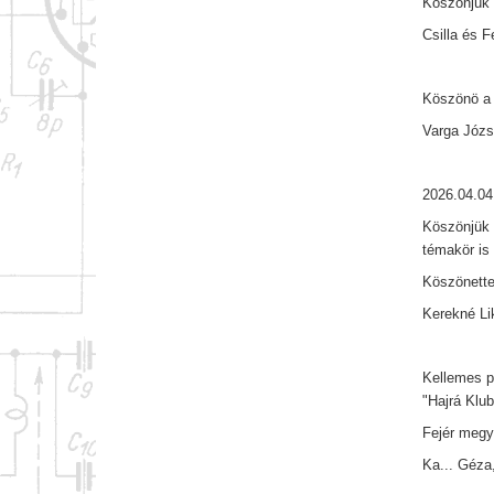
Köszönjük 
Csilla és 
Köszönö a 
Varga Józs
2026.04.04
Köszönjük 
témakör is
Köszönette
Kerekné Lik
Kellemes p
"Hajrá Klub
Fejér megy
Ka... Géza