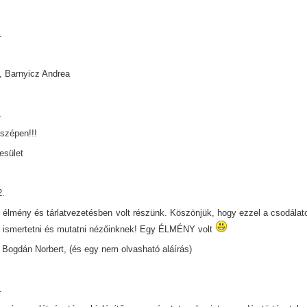
.
!
, Barnyicz Andrea
.
szépen!!!
esület
2.
 élmény és tárlatvezetésben volt részünk. Köszönjük, hogy ezzel a csodálatos
 ismertetni és mutatni nézőinknek! Egy ÉLMÉNY volt
Bogdán Norbert, (és egy nem olvasható aláírás)
.