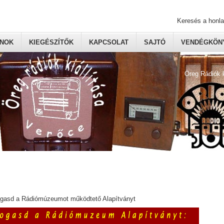
Keresés a honl
ONOK
KIEGÉSZÍTŐK
KAPCSOLAT
SAJTÓ
VENDÉGKÖNY
Öreg Rádiók 
ogasd a Rádiómúzeumot működtető Alapítványt