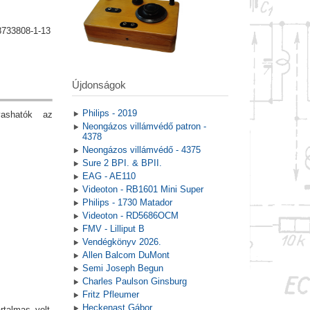
8733808-1-13
Újdonságok
Philips - 2019
vashatók az
Neongázos villámvédő patron -
4378
Neongázos villámvédő - 4375
Sure 2 BPI. & BPII.
EAG - AE110
Videoton - RB1601 Mini Super
Philips - 1730 Matador
Videoton - RD5686OCM
FMV - Lilliput B
Vendégkönyv 2026.
Allen Balcom DuMont
Semi Joseph Begun
Charles Paulson Ginsburg
Fritz Pfleumer
Heckenast Gábor
rtalmas volt.