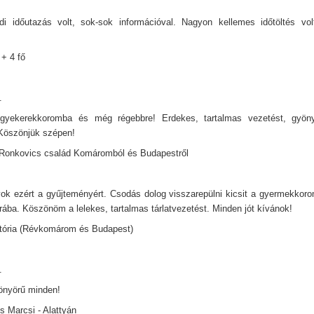
 időutazás volt, sok-sok információval. Nagyon kellemes időtöltés vol
 + 4 fő
.
gyekerekkoromba és még régebbre! Erdekes, tartalmas vezetést, gyönyör
Köszönjük szépen!
Ronkovics család Komáromból és Budapestről
ok ezért a gyűjteményért. Csodás dolog visszarepülni kicsit a gyermekkor
ába. Köszönöm a lelekes, tartalmas tárlatvezetést. Minden jót kívánok!
tória (Révkomárom és Budapest)
.
önyörű minden!
s Marcsi - Alattyán