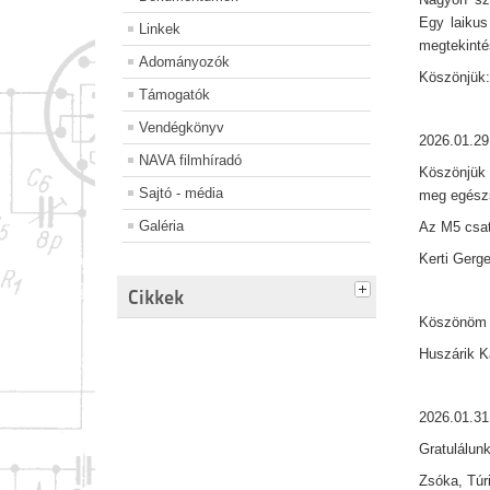
Egy laikus
Linkek
megtekintés
Adományozók
Köszönjük: 
Támogatók
Vendégkönyv
2026.01.29
NAVA filmhíradó
Köszönjük 
Sajtó - média
meg egészs
Galéria
Az M5 csat
Kerti Gerg
Cikkek
Köszönöm s
Huszárik 
2026.01.31
Gratulálunk
Zsóka, Túri