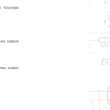
t. Köszönjük
ű kiállított
omba, szüleim