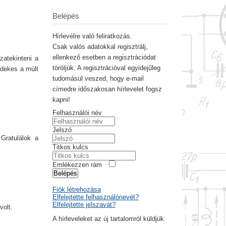
Belépés
Hírlevélre való feliratkozás.
Csak valós adatokkal regisztrálj,
ellenkező esetben a regisztrációdat
zatekinteni a
töröljük. A regisztrációval egyidejűleg
rdekes a múlt
tudomásul veszed, hogy e-mail
címedre időszakosan hírlevelet fogsz
kapni!
Felhasználói név
Jelszó
 Gratulálok a
Titkos kulcs
Emlékezzen rám
Belépés
Fiók létrehozása
Elfelejtette felhasználónevét?
Elfelejtette jelszavát?
volt.
A hírleveleket az új tartalomról küldjük