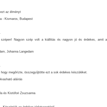
ezt az élményt
a - Kismaros, Budapest
.
szépen! Nagyon szép volt a kiállitás és nagyon jó és érdekes, amit a 
dam, Johanna Langedam
.
 hogy megőrízte, összegyűjtötte ezt a sok érdekes készüléket.
lvasható aláírás
a és Kistófori Zsuzsanna
el Köszönjük az érdekes tárlatvezetést!