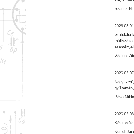
Szárics Ni
2026.03.01
Gratulálun
múltszázad
eseményeih
Váczinl Zit
2026.03.07
Nagyszerű,
gyűjtemény
Páva Mikl
2026.03.08
Köszönjük s
Kóródi Ján