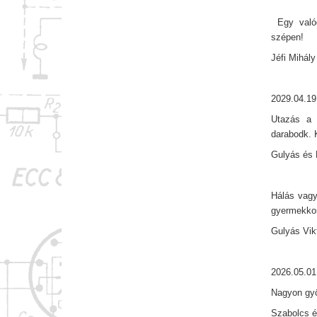
Egy valódi
szépen!
Jéfi Mihály
2029.04.19
Utazás a 
darabodk. 
Gulyás és 
Hálás vagy
gyermekkor
Gulyás Vik
2026.05.01
Nagyon gy
Szabolcs é