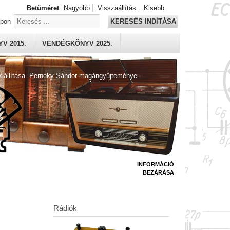
Betűméret
Nagyobb
Visszaállítás
Kisebb
apon
KERESÉS INDÍTÁSA
V 2015.
VENDÉGKÖNYV 2025.
kiállítása -Perneky Sándor magángyűjteménye
INFORMÁCIÓ
BEZÁRÁSA
Rádiók