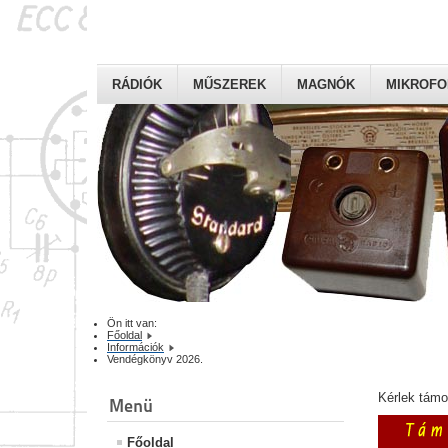
RÁDIÓK
MŰSZEREK
MAGNÓK
MIKROF
Ön itt van:
Főoldal
Információk
Vendégkönyv 2026.
Kérlek tám
Menü
Főoldal