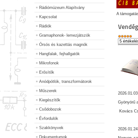
Rádiómúzeum Alapítvány
A támogatá
Kapcsolat
Vendég
Rádiók
Gramaphonok- lemezjátszók
Órsós és kazettás magnók
Hangfalak, fejhallgatók
Mikrofonok
Erősítők
Anódpótlók, transzformátorok
Műszerek
2026.01.03
Kiegészítők
Gyönyörű a
Csődobozok
Kovács Csa
Évfordulók
Szakkönyvek
2026.01.24
Dokumentumok
Nagyon szé