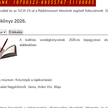
soddal és az SZJA 1%-al a Rádiómúzeum létezését segíted! Adószámunk: 1
könyv 2026.
A kiállítás vendégkönyvének 2026-ös bejegyzései ol
alábbiakban:
.
 múzeum. Köszönjük a tájékoztatást.
lád Nagykőrösről: János, Anikó Vivi, Maja
.
pen köszönjük a tárlatvezetést, elképesztően élvezhető, informatív és ta