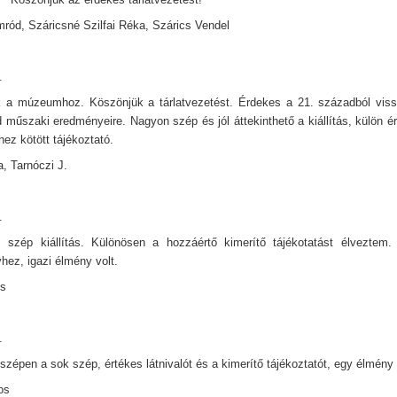
mród, Száricsné Szilfai Réka, Szárics Vendel
.
k a múzeumhoz. Köszönjük a tárlatvezetést. Érdekes a 21. századból viss
 műszaki eredményeire. Nagyon szép és jól áttekinthető a kiállítás, külön é
ez kötött tájékoztató.
a, Tarnóczi J.
.
 szép kiállítás. Különösen a hozzáértő kimerítő tájékotatást élveztem.
hez, igazi élmény volt.
ós
.
zépen a sok szép, értékes látnivalót és a kimerítő tájékoztatót, egy élmény 
os