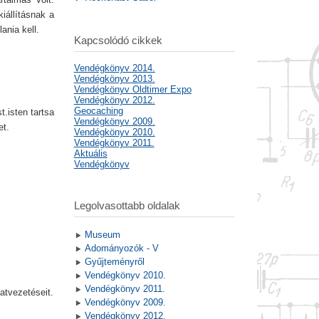
iállításnak a
ania kell.
Kapcsolódó cikkek
Vendégkönyv 2014.
Vendégkönyv 2013.
Vendégkönyv Oldtimer Expo
Vendégkönyv 2012.
Geocaching
.isten tartsa
Vendégkönyv 2009.
et.
Vendégkönyv 2010.
Vendégkönyv 2011.
Aktuális
Vendégkönyv
Legolvasottabb oldalak
Museum
Adományozók - V
Gyűjteményről
Vendégkönyv 2010.
Vendégkönyv 2011.
atvezetéseit.
Vendégkönyv 2009.
Vendégkönyv 2012.