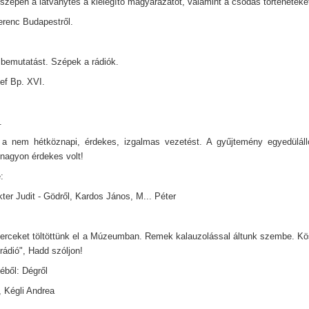
szépen a látványtés a kielégítő magyarázatot, valamint a csodás történeteke
Ferenc Budapestről.
bemutatást. Szépek a rádiók.
ef Bp. XVI.
.
a nem hétköznapi, érdekes, izgalmas vezetést. A gyűjtemény egyedülálló
 nagyon érdekes volt!
:
ter Judit - Gödről, Kardos János, M... Péter
erceket töltöttünk el a Múzeumban. Remek kalauzolással áltunk szembe. Kö
rádió", Hadd szóljon!
éből: Dégről
, Kégli Andrea