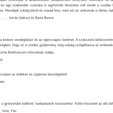
 és egy szakember számára is egyformán élvezetes volt ennek a csodás k
e. Reméljük sokáig bővül és marad fenn, mert ezt az utókornak is látnia, hall
....... István (laikus) és Berta Bence
.
a kedves vendéglátást és az egésznapos türelmet. A szakszerű tárlatvezetést
égben, hogy ez a csodás gyűjtemény még sokáig szolgálhassa az emberek
orna Multiiverzum műsorának stábja.
ely
zépen az érdekes és izgalmas beszélgetést!
Kata
.
 a gyönyörűen kiállított, karbantartott múzeumhoz. Külön köszönet az élő tárl
, Imre, Feri