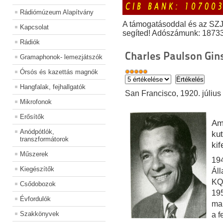
Rádiómúzeum Alapítvány
A támogatásoddal és az SZ
Kapcsolat
segíted! Adószámunk: 1873
Rádiók
Charles Paulson Gin
Gramaphonok- lemezjátszók
Órsós és kazettás magnók
Hangfalak, fejhallgatók
San Francisco, 1920. július 
Mikrofonok
Erősítők
Am
Anódpótlók,
ku
transzformátorok
kif
Műszerek
194
Kiegészítők
Ál
KQ
Csődobozok
195
Évfordulók
mar
Szakkönyvek
a f