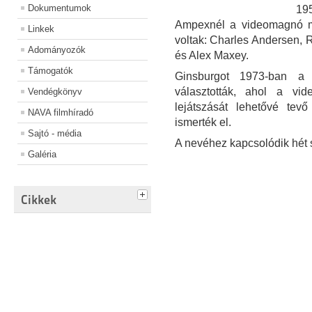
Dokumentumok
19
Ampexnél a videomagnó m
Linkek
voltak: Charles Andersen, 
Adományozók
és Alex Maxey.
Támogatók
Ginsburgot 1973-ban a
választották, ahol a vi
Vendégkönyv
lejátszását lehetővé tevő
NAVA filmhíradó
ismerték el.
Sajtó - média
A nevéhez kapcsolódik hét
Galéria
Cikkek