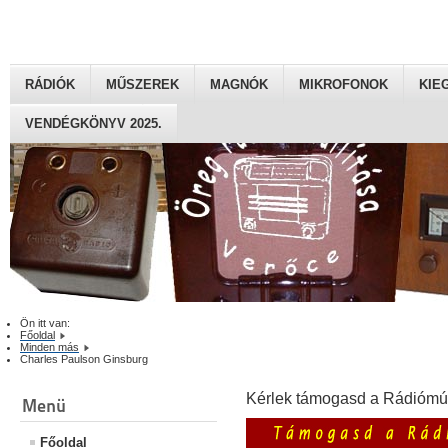
RÁDIÓK
MŰSZEREK
MAGNÓK
MIKROFONOK
KIE
VENDÉGKÖNYV 2025.
Ön itt van:
Főoldal
Minden más
Charles Paulson Ginsburg
Kérlek támogasd a Rádiómú
Menü
Főoldal