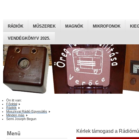
RÁDIÓK
MŰSZEREK
MAGNÓK
MIKROFONOK
KIE
VENDÉGKÖNYV 2025.
Ön itt van:
Főoldal
Rádiók
Moszkvai Rádió Egyesülés
Minden más
Semi Joseph Begun
Kérlek támogasd a Rádiómú
Menü