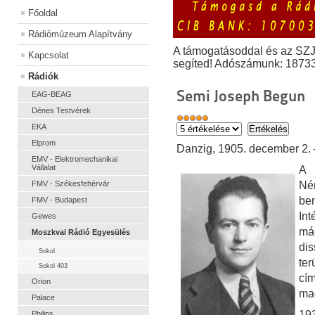
Főoldal
Rádiómúzeum Alapítvány
A támogatásoddal és az SZ
Kapcsolat
segíted! Adószámunk: 1873
Rádiók
Semi Joseph Begun
EAG-BEAG
Dénes Testvérek
EKA
Elprom
Danzig, 1905. december 2. 
EMV - Elektromechanikai
Vállalat
A 
FMV - Székesfehérvár
Né
be
FMV - Budapest
In
Gewes
má
Moszkvai Rádió Egyesülés
dis
Sokol
te
Sokol 403
cí
Orion
ma
Palace
19
Philips