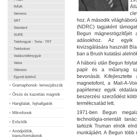
Ál
RÁVA
cl
Siemens
hoz. A második világháború
SRT
(NDRC) tagjaként támogatt
Standard
Begun mágnesrögzítőjét 
SURE
adásokhoz. Az egyik a
Telefongyár - Terta - TRT
kivizsgálására használt Bla
Telefunken
ban a Brush kutatási alelnö
Vadásztölténygyár
A háború után Begun folytatt
Vatea
papír és a műanyag sza
Videoton
bevonását. Kifejlesztette
Egyedi építésű
magnetofont, a Mail-A-Voi
Gramaphonok- lemezjátszók
papírlemez egyik oldalá
Órsós és kazettás magnók
beszerzési szerződést kötöt
termékcsalád lett.
Hangfalak, fejhallgatók
1971-ben Begun megalap
Mikrofonok
technológia-orientált tan
Erősítők
tartozik Truman elnök eln
Anódpótlók,
munkájáért. A Begun több 
transzformátorok