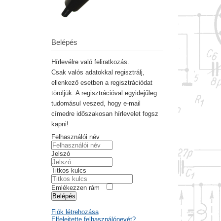
Belépés
Hírlevélre való feliratkozás.
Csak valós adatokkal regisztrálj,
ellenkező esetben a regisztrációdat
töröljük. A regisztrációval egyidejűleg
tudomásul veszed, hogy e-mail
címedre időszakosan hírlevelet fogsz
kapni!
Felhasználói név
Jelszó
Titkos kulcs
Emlékezzen rám
Belépés
Fiók létrehozása
Elfelejtette felhasználónevét?