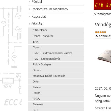
Főoldal
Rádiómúzeum Alapítvány
A támogatá
Kapcsolat
Vendég
Rádiók
EAG-BEAG
Dénes Testvérek
EKA
Elprom
EMV - Elektromechanikai Vállalat
FMV - Székesfehérvár
FMV - Budapest
Gewes
Moszkvai Rádió Egyesülés
Orion
Palace
2017. 09. 0
Philips
Nagyon szé
RÁVA
hangulatok
Siemens
Száraz Esz
SRT