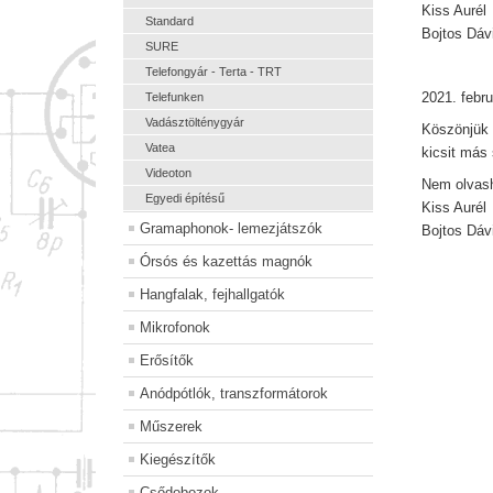
Kiss Aurél
Standard
Bojtos Dáv
SURE
Telefongyár - Terta - TRT
2021. febru
Telefunken
Vadásztölténygyár
Köszönjük 
Vatea
kicsit más 
Videoton
Nem olvash
Egyedi építésű
Kiss Aurél
Gramaphonok- lemezjátszók
Bojtos Dáv
Órsós és kazettás magnók
Hangfalak, fejhallgatók
Mikrofonok
Erősítők
Anódpótlók, transzformátorok
Műszerek
Kiegészítők
Csődobozok