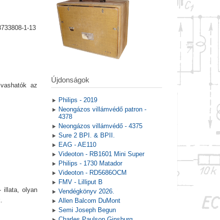
8733808-1-13
Újdonságok
lvashatók az
Philips - 2019
Neongázos villámvédő patron -
4378
Neongázos villámvédő - 4375
Sure 2 BPI. & BPII.
EAG - AE110
Videoton - RB1601 Mini Super
Philips - 1730 Matador
Videoton - RD5686OCM
FMV - Lilliput B
illata, olyan
Vendégkönyv 2026.
.
Allen Balcom DuMont
Semi Joseph Begun
Charles Paulson Ginsburg