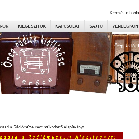
Keresés a honl
ONOK
KIEGÉSZÍTŐK
KAPCSOLAT
SAJTÓ
VENDÉGKÖNY
Öreg Rádiók 
ogasd a Rádiómúzeumot működtető Alapítványt