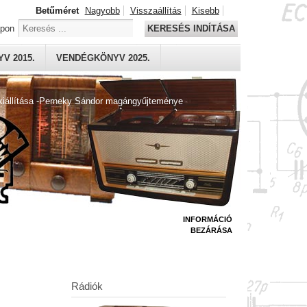
Betűméret
Nagyobb
Visszaállítás
Kisebb
apon
KERESÉS INDÍTÁSA
V 2015.
VENDÉGKÖNYV 2025.
kiállítása -Perneky Sándor magángyűjteménye
INFORMÁCIÓ
BEZÁRÁSA
Rádiók