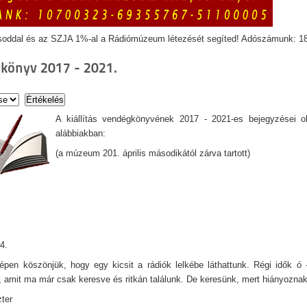
soddal és az SZJA 1%-al a Rádiómúzeum létezését segíted! Adószámunk: 1
könyv 2017 - 2021.
A kiállítás vendégkönyvének 2017 - 2021-es bejegyzései o
alábbiakban:
(a múzeum 201. április másodikától zárva tartott)
4.
pen köszönjük, hogy egy kicsit a rádiók lelkébe láthattunk. Régi idők ó - 
, amit ma már csak keresve és ritkán találunk. De keresünk, mert hiányoznak
ter