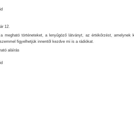
id
ár 12.
a megható történeteket, a lenyűgöző látványt, az értékőrzést, amelynek
szemmel figyelhetjük innentől kezdve mi is a rádiókat.
ató aláírás
id