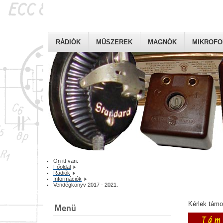
RÁDIÓK
MŰSZEREK
MAGNÓK
MIKROF
Ön itt van:
Főoldal
Rádiók
Információk
Vendégkönyv 2017 - 2021.
Kérlek tám
Menü