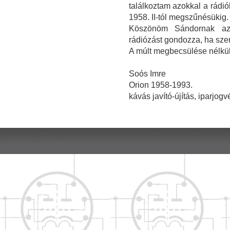
találkoztam azokkal a rádió
1958. II-tól megszűnésükig.
Köszönöm Sándornak az
rádiózást gondozza, ha sze
A múlt megbecsülése nélkül
Soós Imre
Orion 1958-1993.
kávás javító-újítás, iparjog