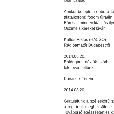
Oláh család
Amikor beléptem ebbe a t
(fiatalkorom) fogom újraélni
Bárcsak minden kiállítás il
Őszinte sikereket kíván:
Küllős Miklós (HA5GO)
Rádióamatőr Budapestről
2014.08.20.
Boldogan néztük körbe 
felelevenítettünk!
Kovacsik Ferenc
2014.08.20..
Gratulálunk a széleskörű 
a régi idők megbecsülése.
További jó egészséget és ki