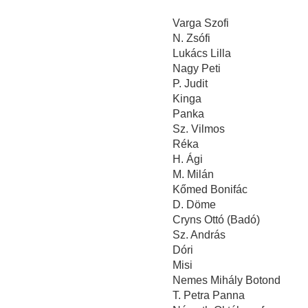
Varga Szofi
N. Zsófi
Lukács Lilla
Nagy Peti
P. Judit
Kinga
Panka
Sz. Vilmos
Réka
H. Ági
M. Milán
Kőmed Bonifác
D. Döme
Cryns Ottó (Badó)
Sz. András
Dóri
Misi
Nemes Mihály Botond
T. Petra Panna