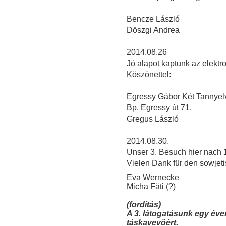
Bencze László
Döszgi Andrea
2014.08.26
Jó alapot kaptunk az elekt
Köszönettel:
Egressy Gábor Két Tannyel
Bp. Egressy út 71.
Gregus László
2014.08.30.
Unser 3. Besuch hier nach 1
Vielen Dank für den sowje
Eva Wernecke
Micha Fäti (?)
(fordítás)
A 3. látogatásunk egy éven
táskavevöért.