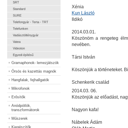
SRT
Xénia
Standard
Kun László
SURE
Ildikó
Telefongyár - Terta - TRT
Telefunken
2014.03.01.
Vadásztölténygyár
Köszönöm a rengeteg élmé
Vatea
nevében.
Videoton
Egyedi építésű
Társi István
Gramaphonok- lemezjátszók
Köszönjük a történeteket. B
Órsós és kazettás magnók
Hangfalak, fejhallgatók
Schenkerik család
Mikrofonok
2014.03. 06.
Köszönjük az előadást, nagyo
Erősítők
Anódpótlók,
Nagyon kafa!
transzformátorok
Műszerek
Nábelek Ádám
Kiegészítők