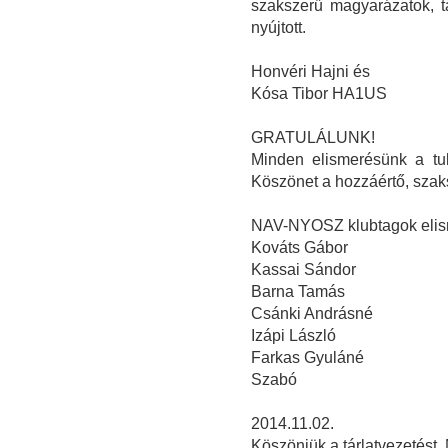
szakszerű magyarázatok, tá
nyújtott.
Honvéri Hajni és
Kósa Tibor HA1US
GRATULÁLUNK!
Minden elismerésünk a tul
Köszönet a hozzáértő, szak
NAV-NYOSZ klubtagok elis
Kováts Gábor
Kassai Sándor
Barna Tamás
Csánki Andrásné
Izápi László
Farkas Gyuláné
Szabó
2014.11.02.
Köszönjük a tárlatvezetést. 