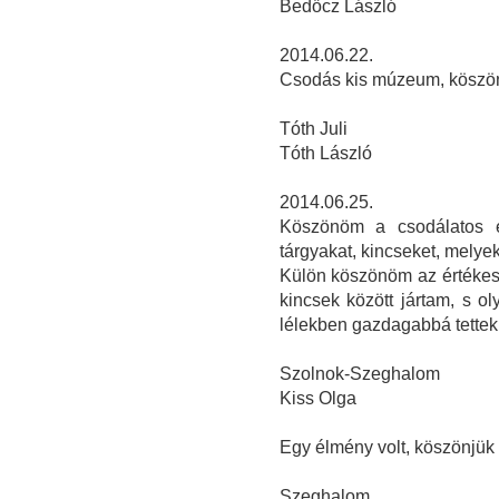
Bedőcz László
2014.06.22.
Csodás kis múzeum, köszön
Tóth Juli
Tóth László
2014.06.25.
Köszönöm a csodálatos é
tárgyakat, kincseket, melye
Külön köszönöm az értékes 
kincsek között jártam, s ol
lélekben gazdagabbá tettek
Szolnok-Szeghalom
Kiss Olga
Egy élmény volt, köszönjük a
Szeghalom