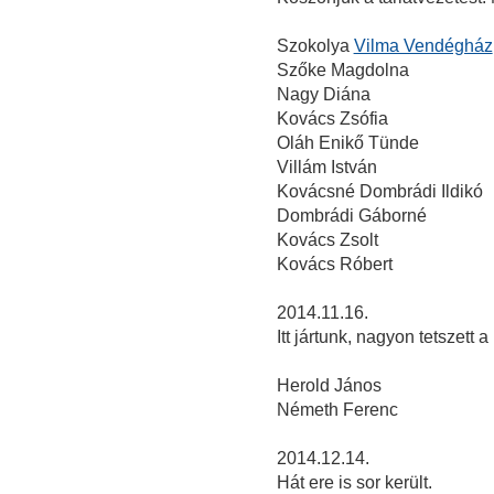
Szokolya
Vilma Vendégház
Szőke Magdolna
Nagy Diána
Kovács Zsófia
Oláh Enikő Tünde
Villám István
Kovácsné Dombrádi Ildikó
Dombrádi Gáborné
Kovács Zsolt
Kovács Róbert
2014.11.16.
Itt jártunk, nagyon tetszett a 
Herold János
Németh Ferenc
2014.12.14.
Hát ere is sor került.