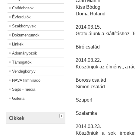
Oláh Martin
Kiss Bódog
Csődobozok
Doma Roland
Évfordulók
Szakkönyvek
2014.03.15.
Gratulálunk a kiállításhoz. 
Dokumentumok
Linkek
Bíró család
Adományozók
2014.03.22.
Támogatók
Köszönjük az élményt, a rá
Vendégkönyv
Boross család
NAVA filmhíradó
Simon család
Sajtó - média
Galéria
Szuper!
Szalamka
Cikkek
2014.03.23.
Köszönjük a sok érdekes 