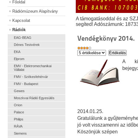
Főoldal
Rádiómúzeum Alapítvány
A támogatásoddal és az SZ
Kapcsolat
segíted! Adószámunk: 1873
Rádiók
Vendégkönyv 2014.
EAG-BEAG
Dénes Testvérek
EKA
Elprom
A kiá
EMV - Elektromechanikai
bejegy
Vállalat
FMV - Székesfehérvár
FMV - Budapest
Gewes
Moszkvai Rádió Egyesülés
Orion
2014.01.25.
Palace
Gratulálunk a gyűjteményh
Philips
jó volt visszamenni az időb
RÁVA
Köszönjük szépen
Siemens