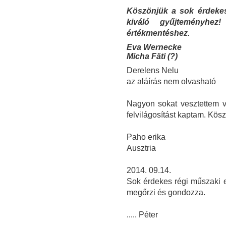
Köszönjük a sok érdekes
kiváló gyűjteményhez
értékmentéshez.
Eva Wernecke
Micha Fäti (?)
Derelens Nelu
az aláírás nem olvasható
Nagyon sokat vesztettem vo
felvilágosítást kaptam. Kö
Paho erika
Ausztria
2014. 09.14.
Sok érdekes régi műszaki em
megőrzi és gondozza.
..... Péter