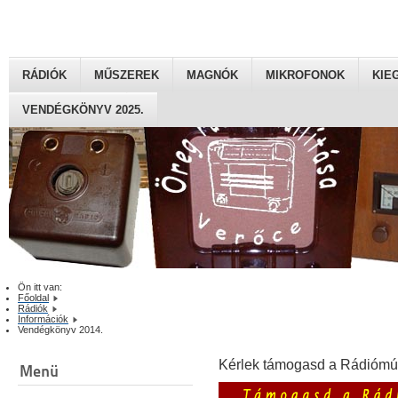
RÁDIÓK
MŰSZEREK
MAGNÓK
MIKROFONOK
KIE
VENDÉGKÖNYV 2025.
Ön itt van:
Főoldal
Rádiók
Információk
Vendégkönyv 2014.
Kérlek támogasd a Rádiómú
Menü