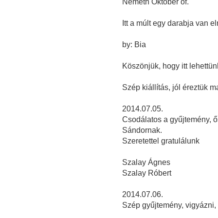
Németh Október of.
Itt a múlt egy darabja van elr
by: Bia
Köszönjük, hogy itt lehettün
Szép kiállítás, jól éreztük ma
2014.07.05.
Csodálatos a gyűjtemény, ő
Sándornak.
Szeretettel gratulálunk
Szalay Ágnes
Szalay Róbert
2014.07.06.
Szép gyűjtemény, vigyázni, ó