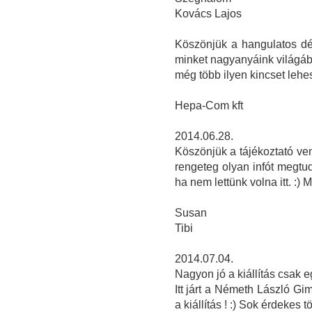
Kovács Lajos
Köszönjük a hangulatos délut
minket nagyanyáink világáb
még több ilyen kincset lehe
Hepa-Com kft
2014.06.28.
Köszönjük a tájékoztató ve
rengeteg olyan infót megtud
ha nem lettünk volna itt. :) 
Susan
Tibi
2014.07.04.
Nagyon jó a kiállítás csak e
Itt járt a Németh László G
a kiállítás ! :) Sok érdekes t