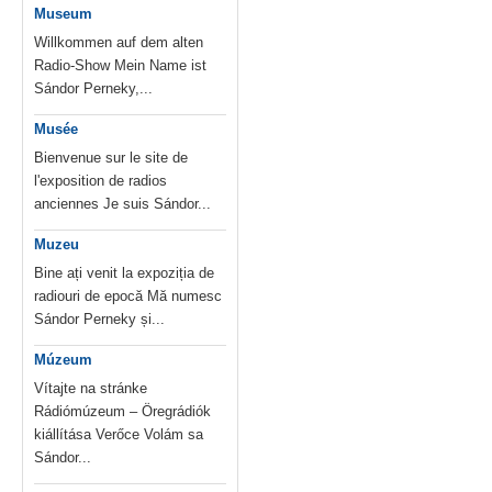
Museum
Willkommen auf dem alten
Radio-Show Mein Name ist
Sándor Perneky,...
Musée
Bienvenue sur le site de
l'exposition de radios
anciennes Je suis Sándor...
Muzeu
Bine ați venit la expoziția de
radiouri de epocă Mă numesc
Sándor Perneky și...
Múzeum
Vítajte na stránke
Rádiómúzeum – Öregrádiók
kiállítása Verőce Volám sa
Sándor...