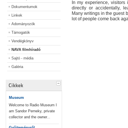
In my experience, visitor
Dokumentumok
directly or accidentally, l
Many writings in the guest bo
Linkek
lot of people come back agai
Adományozók
Támogatók
Vendégkönyv
NAVA filmhíradó
Sajtó - média
Galéria
Cikkek
Museum
Welcome to Radio Museum I
am Sandor Perneky, private
collector and the owner...
Gyűjteményről