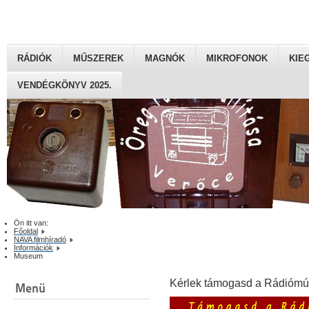
RÁDIÓK
MŰSZEREK
MAGNÓK
MIKROFONOK
KIE
VENDÉGKÖNYV 2025.
Ön itt van:
Főoldal
NAVA filmhíradó
Információk
Museum
Kérlek támogasd a Rádiómú
Menü