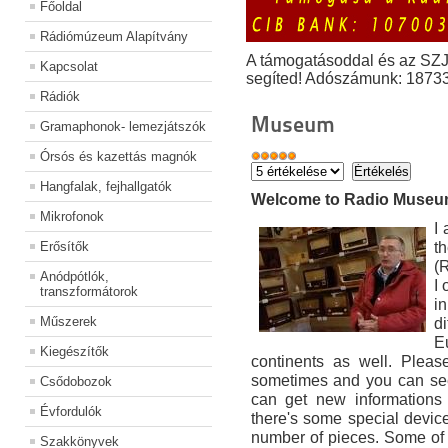
Főoldal
Rádiómúzeum Alapítvány
A támogatásoddal és az SZ
Kapcsolat
segíted! Adószámunk: 1873
Rádiók
Museum
Gramaphonok- lemezjátszók
Órsós és kazettás magnók
Hangfalak, fejhallgatók
Welcome to Radio Muse
Mikrofonok
I
t
Erősítők
(
Anódpótlók,
I
transzformátorok
i
Műszerek
di
E
Kiegészítők
continents as well. Pleas
sometimes and you can see
Csődobozok
can get new informations 
Évfordulók
there's some special devic
number of pieces. Some of
Szakkönyvek