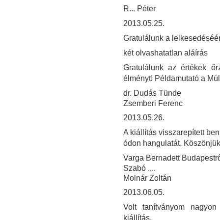
R... Péter
2013.05.25.
Gratulálunk a lelkesedéséér
két olvashatatlan aláírás
Gratulálunk az értékek ő
élményt! Példamutató a Múl
dr. Dudás Tünde
Zsemberi Ferenc
2013.05.26.
A kiállítás visszarepített 
ódon hangulatát. Köszönjük
Varga Bernadett Budapestrő
Szabó ....
Molnár Zoltán
2013.06.05.
Volt tanítványom nagyon 
kiállítás.