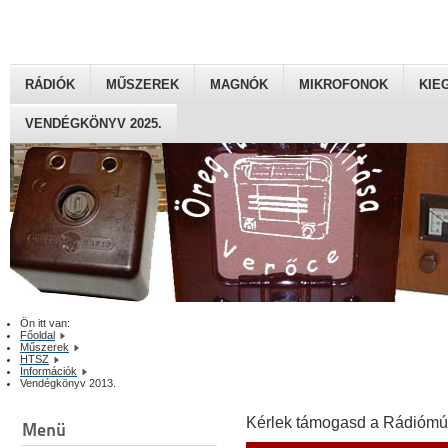
RÁDIÓK
MŰSZEREK
MAGNÓK
MIKROFONOK
KIE
VENDÉGKÖNYV 2025.
Ön itt van:
Főoldal
Műszerek
HTSZ
Információk
Vendégkönyv 2013.
Kérlek támogasd a Rádiómú
Menü