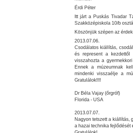
Érdi Péter
Itt járt a Puskás Tivadar
Szakközépiskola 10/b osztá
Köszönjük szépen az érdeke
2013.07.06.
Csodálatos kiállítás, csod
és represent a kezdettől 
visszahozta a gyermekkori
Ennek a múzeumnak kel
mindenki visszaélje a múl
Gratulálok!!!!
Dr Béla Vajay (őrgróf)
Florida - USA
2013.07.07.
Nagyon tetszett a kiállítás, 
a hazai technika fejlődését 
Gratulálok!