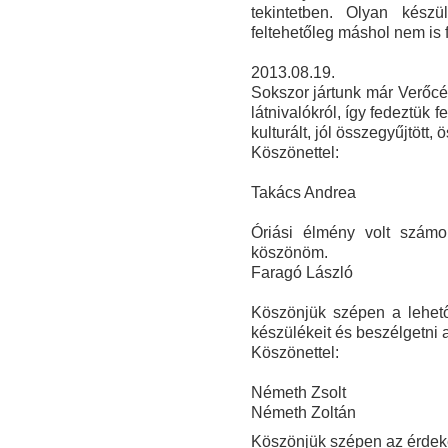
tekintetben. O
lyan készü
feltehetőleg máshol nem is 
2013.08.19.
Sokszor jártunk már Verőcén
látnivalókról, így fedeztük
kulturált, jól összegyűjtött,
Köszönettel:
Takács Andrea
Óriási élmény volt szám
köszönöm.
Faragó László
Köszönjük szépen a lehető
készülékeit és beszélgetni 
Köszönettel:
Németh Zsolt
Németh Zoltán
Köszönjük szépen az érdeke