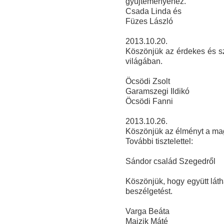
gyűjteményéhez.
Csada Linda és
Füze
s László
2013.10.20.
Köszönjük az érdekes és sz
világában.
Öcsödi Zsolt
Garamszegi Ildikó
Öcsödi Fanni
2013.10.26.
Köszönjük az élményt a ma
További tisztelettel:
Sándor család Szegedről
Köszönjük, hogy együtt láth
beszélgetést.
Varga Beáta
Majzik Máté