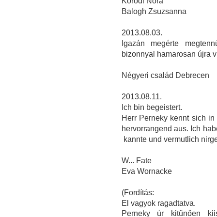
Kóródi Nóra
Balogh Zsuzsanna
2013.08.03.
Igazán megérte megtenn
bizonnyal hamarosan újra v
Négyeri család Debrecen
2013.08.11.
Ich bin begeistert.
Herr Perneky kennt sich in 
hervorrangend aus. Ich hab
kannte und vermutlich nir
W... Fate
Eva Wornacke
(Fordítás:
El vagyok ragadtatva.
Perneky úr kitűnően kii