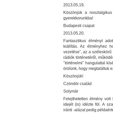
2013.05.19.
Köszönjük a nosztalgikus
gyerekkorunkba!
Budapesti csapat
2013.05.20.
Fantasztikus élményt ad
kiállítás. Az élményhez ho
vezetése", az a széleskörű 
rádiók történetéről, működé
"történelmi" hangulattal kí
örülünk, hogy megtaláltuk e
Köszönjük!
Czöndör család
Solymár
Felejthetetlen élmény volt 
idejét (is) idézte föl. A 
iránti -alázat pedig példaér