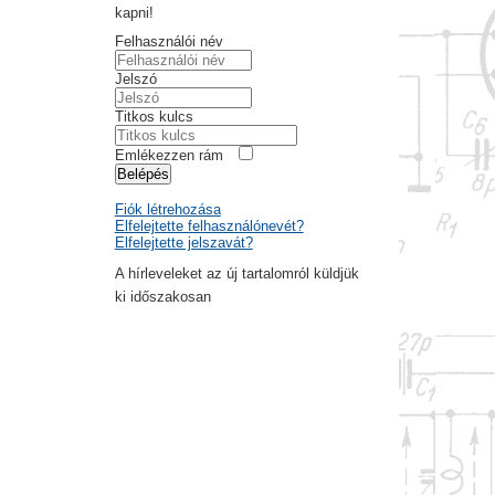
kapni!
Felhasználói név
Jelszó
Titkos kulcs
Emlékezzen rám
Belépés
Fiók létrehozása
Elfelejtette felhasználónevét?
Elfelejtette jelszavát?
A hírleveleket az új tartalomról küldjük
ki időszakosan