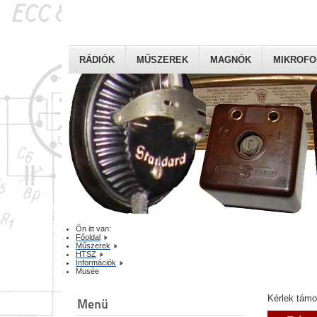
RÁDIÓK
MŰSZEREK
MAGNÓK
MIKROF
Ön itt van:
Főoldal
Műszerek
HTSZ
Információk
Musée
Kérlek tám
Menü