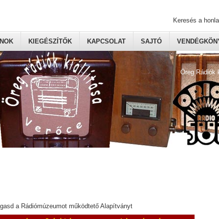
Keresés a honl
ONOK
KIEGÉSZÍTŐK
KAPCSOLAT
SAJTÓ
VENDÉGKÖNY
Öreg Rádiók 
ogasd a Rádiómúzeumot működtető Alapítványt