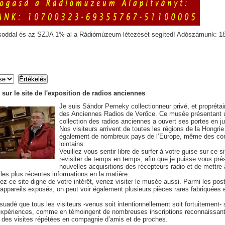
soddal és az SZJA 1%-al a Rádiómúzeum létezését segíted! Adószámunk: 1
sur le site de l'exposition de radios anciennes
Je suis Sándor Perneky collectionneur privé, et propréta
des Anciennes Radios de Verőce. Ce musée présentant 
collection des radios anciennes a ouvert ses portes en ju
Nos visiteurs arrivent de toutes les régions de la Hongrie
également de nombreux pays de l’Europe, même des con
lointains.
Veuillez vous sentir libre de surfer à votre guise sur ce si
revisiter de temps en temps, afin que je puisse vous pr
nouvelles acquisitions des récepteurs radio et de mettre 
 les plus récentes informations en la matière.
ez ce site digne de votre intérêt, venez visiter le musée aussi. Parmi les pos
 appareils exposés, on peut voir également plusieurs pièces rares fabriquées
suadé que tous les visiteurs -venus soit intentionnellement soit fortuitement- s
’expériences, comme en témoingent de nombreuses inscriptions reconnaissan
et des visites répétées en compagnie d’amis et de proches.