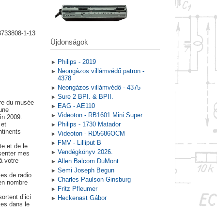
8733808-1-13
Újdonságok
Philips - 2019
Neongázos villámvédő patron -
4378
Neongázos villámvédő - 4375
Sure 2 BPI. & BPII.
ire du musée
EAG - AE110
une
Videoton - RB1601 Mini Super
in 2009.
 et
Philips - 1730 Matador
tinents
Videoton - RD5686OCM
FMV - Lilliput B
te et de le
Vendégkönyv 2026.
ésenter mes
à votre
Allen Balcom DuMont
Semi Joseph Begun
tes de radio
Charles Paulson Ginsburg
 en nombre
Fritz Pfleumer
ortent d’ici
Heckenast Gábor
tes dans le