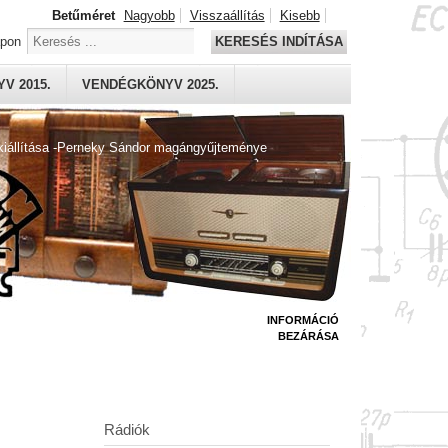
Betűméret
Nagyobb
Visszaállítás
Kisebb
apon
KERESÉS INDÍTÁSA
V 2015.
VENDÉGKÖNYV 2025.
kiállítása -Perneky Sándor magángyűjteménye
INFORMÁCIÓ
BEZÁRÁSA
Rádiók