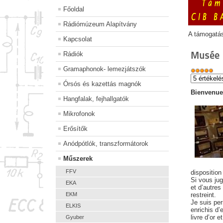
Főoldal
Rádiómúzeum Alapítvány
A támogatá
Kapcsolat
Musée
Rádiók
Gramaphonok- lemezjátszók
Órsós és kazettás magnók
Bienvenue 
Hangfalak, fejhallgatók
Mikrofonok
Erősítők
Anódpótlók, transzformátorok
Műszerek
FFV
disposition
Si vous jug
EKA
et d’autres
EKM
restreint.
Je suis per
ELKIS
enrichis d
livre d’or 
Gyuber