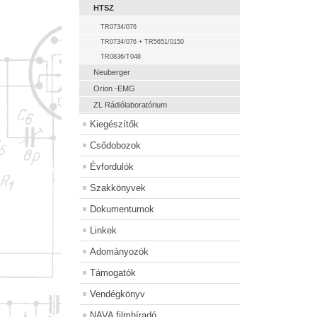
HTSZ
TR0734/076
TR0734/076 + TR5651/0150
TR0836/T048
Neuberger
Orion -EMG
ZL Rádiólaboratórium
Kiegészítők
Csődobozok
Évfordulók
Szakkönyvek
Dokumentumok
Linkek
Adományozók
Támogatók
Vendégkönyv
NAVA filmhíradó