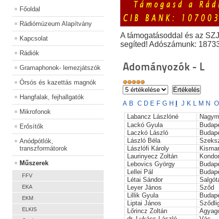
Főoldal
Rádiómúzeum Alapítvány
A támogatásoddal és az SZ
Kapcsolat
segíted! Adószámunk: 1873
Rádiók
Adományozók - L
Gramaphonok- lemezjátszók
Órsós és kazettás magnók
Hangfalak, fejhallgatók
A
B
C
D
E
F
G
H
I
J
K
L
M
N
O
Mikrofonok
Labancz Lászlóné
Nagym
Lackó Gyula
Budap
Erősítők
Laczkó László
Budap
László Béla
Szeks
Anódpótlók,
transzformátorok
Lászlófi Károly
Kisma
Laurinyecz Zoltán
Kondo
Műszerek
Lebovics György
Budap
Lellei Pál
Budap
FFV
Létai Sándor
Salgót
EKA
Leyer János
Sződ
Lillik Gyula
Budap
EKM
Liptai János
Sződli
ELKIS
Lőrincz Zoltán
Agyag
dr. Lukács László
Vác