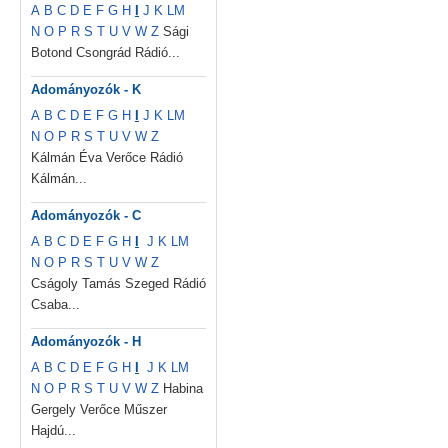
A
B
C
D
E
F
G
H
I
J
K
L
M
N
O
P
R
S
T
U
V
W
Z
Sági
Botond Csongrád Rádió...
Adományozók - K
A
B
C
D
E
F
G
H
I
J
K
L
M
N
O
P
R
S
T
U
V
W
Z
Kálmán Éva Verőce Rádió
Kálmán...
Adományozók - C
A
B
C
D
E
F
G
H
I
J
K
L
M
N
O
P
R
S
T
U
V
W
Z
Cságoly Tamás Szeged Rádió
Csaba...
Adományozók - H
A
B
C
D
E
F
G
H
I
J
K
L
M
N
O
P
R
S
T
U
V
W
Z
Habina
Gergely Verőce Műszer
Hajdú...