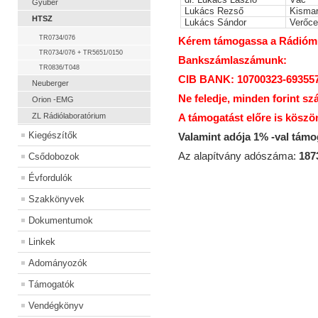
Gyuber
Lukács Rezső
Kisma
HTSZ
Lukács Sándor
Verőce
TR0734/076
Kérem támogassa a Rádiómúz
TR0734/076 + TR5651/0150
Bankszámlaszámunk:
TR0836/T048
CIB BANK: 10700323-69355
Neuberger
Ne feledje, minden forint sz
Orion -EMG
ZL Rádiólaboratórium
A támogatást előre is köszö
Kiegészítők
Valamint adója 1% -val tám
Az alapítvány adószáma:
187
Csődobozok
Évfordulók
Szakkönyvek
Dokumentumok
Linkek
Adományozók
Támogatók
Vendégkönyv