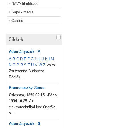
NAVA filmhíradó
Sajtó - média
Galéria
Cikkek
Adományozók - V
A
B
C
D
E
F
G
H
I
J
K
L
M
N
O
P
R
S
T
U
V
W
Z
Vajtai
Zsuzsanna Budapest
Rádiók,...
Kremeneczky János
Odessza, 1850.02.15. -Bécs,
1934.10.25.
Az
elektrotechnikai ipar úttörője,
a...
Adományozók - S