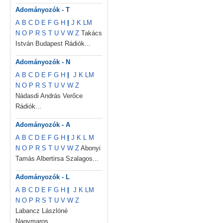
Adományozók - T
A
B
C
D
E
F
G
H
I
J
K
L
M
N
O
P
R
S
T
U
V
W
Z
Takács
István Budapest Rádiók...
Adományozók - N
A
B
C
D
E
F
G
H
I
J
K
L
M
N
O
P
R
S
T
U
V
W
Z
Nádasdi András Verőce
Rádiók...
Adományozók - A
A
B
C
D
E
F
G
H
I
J
K
L
M
N
O
P
R
S
T
U
V
W
Z
Abonyi
Tamás Albertirsa Szalagos...
Adományozók - L
A
B
C
D
E
F
G
H
I
J
K
L
M
N
O
P
R
S
T
U
V
W
Z
Labancz Lászlóné
Nagymaros...