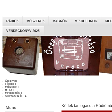
RÁDIÓK
MŰSZEREK
MAGNÓK
MIKROFONOK
KIE
VENDÉGKÖNYV 2025.
Ön itt van:
Főoldal
Műszerek
HTSZ
Minden más
Adományozók - L
Kérlek támogasd a Rádiómú
Menü