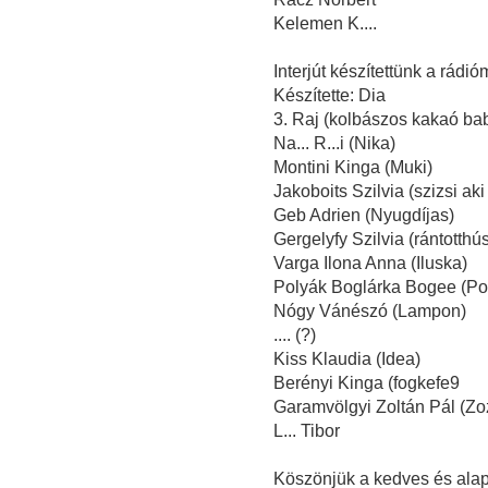
Kelemen K....
Interjút készítettünk a rádi
Készítette: Dia
3. Raj (kolbászos kakaó bab
Na... R...i (Nika)
Montini Kinga (Muki)
Jakoboits Szilvia (szizsi aki 
Geb Adrien (Nyugdíjas)
Gergelyfy Szilvia (rántotthú
Varga Ilona Anna (Iluska)
Polyák Boglárka Bogee (Po
Nógy Vánészó (Lampon)
.... (?)
Kiss Klaudia (Idea)
Berényi Kinga (fogkefe9
Garamvölgyi Zoltán Pál (Zozi
L... Tibor
Köszönjük a kedves és alap