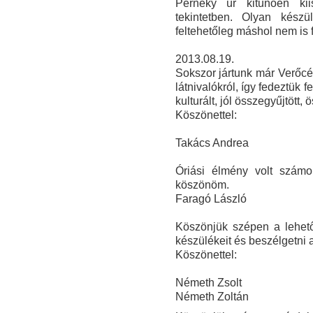
Perneky úr kitűnően kii
tekintetben. O
lyan készü
feltehetőleg máshol nem is 
2013.08.19.
Sokszor jártunk már Verőcén
látnivalókról, így fedeztük
kulturált, jól összegyűjtött,
Köszönettel:
Takács Andrea
Óriási élmény volt szám
köszönöm.
Faragó László
Köszönjük szépen a lehető
készülékeit és beszélgetni 
Köszönettel:
Németh Zsolt
Németh Zoltán