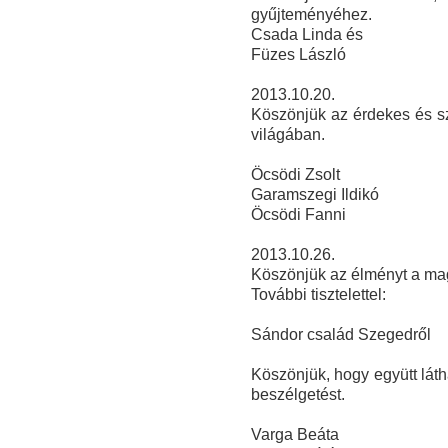
gyűjteményéhez.
Csada Linda és
Füze
s László
2013.10.20.
Köszönjük az érdekes és sz
világában.
Öcsödi Zsolt
Garamszegi Ildikó
Öcsödi Fanni
2013.10.26.
Köszönjük az élményt a ma
További tisztelettel:
Sándor család Szegedről
Köszönjük, hogy együtt láth
beszélgetést.
Varga Beáta