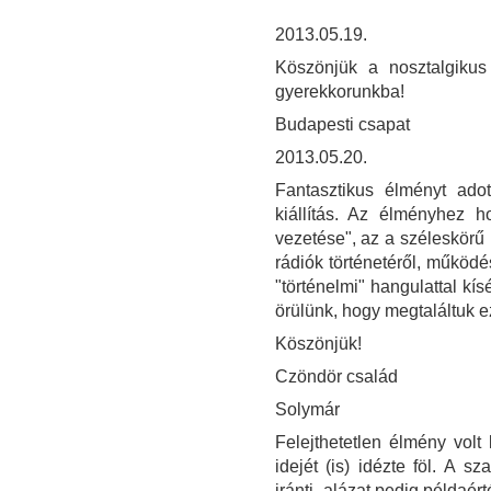
2013.05.19.
Köszönjük a nosztalgikus
gyerekkorunkba!
Budapesti csapat
2013.05.20.
Fantasztikus élményt ad
kiállítás. Az élményhez ho
vezetése", az a széleskörű 
rádiók történetéről, működé
"történelmi" hangulattal kí
örülünk, hogy megtaláltuk e
Köszönjük!
Czöndör család
Solymár
Felejthetetlen élmény volt 
idejét (is) idézte föl. A 
iránti -alázat pedig példaér