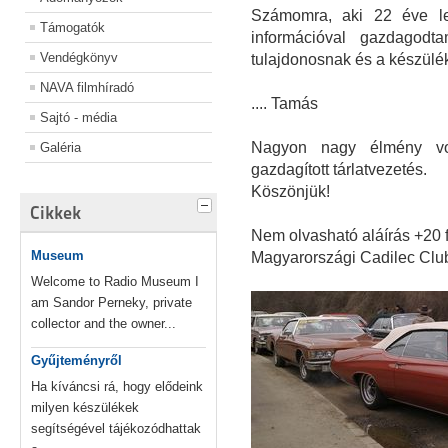
Számomra, aki 22 éve le
Támogatók
információval gazdagodt
Vendégkönyv
tulajdonosnak és a készül
NAVA filmhíradó
.... Tamás
Sajtó - média
Nagyon nagy élmény vol
Galéria
gazdagított tárlatvezetés.
Köszönjük!
Cikkek
Nem olvasható aláírás +20 
Museum
Magyarországi Cadilec Clu
Welcome to Radio Museum I
am Sandor Perneky, private
collector and the owner...
Gyűjteményről
Ha kíváncsi rá, hogy elődeink
milyen készülékek
segítségével tájékozódhattak