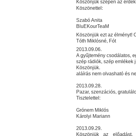
Köszönjük szépen az érdeke
Köszönettel:
Szabó Anita
BluEKourTeaM
Köszönjük ezt az élményt! C
Tóth Miklósné, Fót
2013.09.06.
A gyűjtemény csodálatos, e
szép rádiók, szép emlékek j
Köszönjük.
aláírás nem olvasható és ne
2013.09.28.
Pazar, szenzációs, gratulálo
Tisztelettel:
Grónem Miklós
Károlyi Mariann
2013
.09.29.
Köszönjük az előadást, 