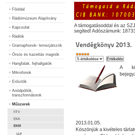
Főoldal
Rádiómúzeum Alapítvány
A támogatásoddal és az SZ
Kapcsolat
segíted! Adószámunk: 1873
Rádiók
Vendégkönyv 2013.
Gramaphonok- lemezjátszók
Órsós és kazettás magnók
Hangfalak, fejhallgatók
A kiá
Mikrofonok
bejegy
Erősítők
Anódpótlók,
transzformátorok
Műszerek
FFV
EKA
2013.01.05.
EKM
Köszönjük a kivételes tárla
LLV