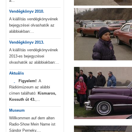
a...
Vendégkönyv 2010.
A kiállítás vendégkönyvének
bejegyzései olvashatók az
alábbiakban:...
Vendégkönyv 2013.
A kiállítás vendégkönyvének
2013-es bejegyzései
olvashatók az alábbiakban:...
Aktuális
Figyelem!
A
Rádiómúzeum az alábbi
címen található:
Kismaros,
Kossuth út 43.
,...
Museum
Willkommen auf dem alten
Radio-Show Mein Name ist
Sándor Perneky,...