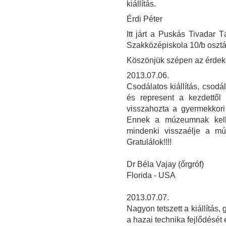
kiállítás.
Érdi Péter
Itt járt a Puskás Tivadar
Szakközépiskola 10/b osztá
Köszönjük szépen az érdeke
2013.07.06.
Csodálatos kiállítás, csod
és represent a kezdettől 
visszahozta a gyermekkori
Ennek a múzeumnak kel
mindenki visszaélje a múl
Gratulálok!!!!
Dr Béla Vajay (őrgróf)
Florida - USA
2013.07.07.
Nagyon tetszett a kiállítás, 
a hazai technika fejlődését 