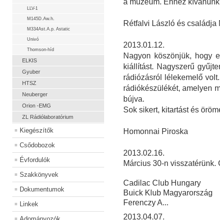
a múzeum. Ehhez kívánunk s
LLV-1
M145D.Aw.h.
Rétfalvi László és családja
M334Ast.A.p. Astatic
Univó
2013.01.12.
Thomson-híd
Nagyon köszönjük, hogy e
ELKIS
kiállítást. Nagyszerű gyűjt
Gyuber
rádiózásról lélekemelő volt
HTSZ
rádiókészülékét, amelyen m
Neuberger
bújva.
Orion -EMG
Sok sikert, kitartást és örö
ZL Rádiólaboratórium
Kiegészítők
Homonnai Piroska
Csődobozok
2013.02.16.
Évfordulók
Március 30-n visszatérünk.
Szakkönyvek
Cadilac Club Hungary
Dokumentumok
Buick Klub Magyarország
Ferenczy A...
Linkek
2013.04.07.
Adományozók