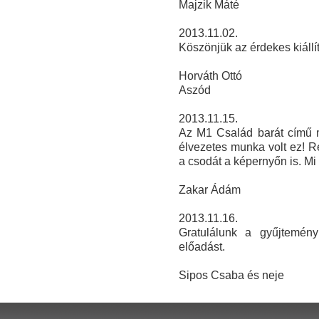
Majzik Máté
2013.11.02.
Köszönjük az érdekes kiállít
Horváth Ottó
Aszód
2013.11.15.
Az M1 Család barát című mű
élvezetes munka volt ez! R
a csodát a képernyőn is. Mi
Zakar Ádám
2013.11.16.
Gratulálunk a gyűjtemény
előadást.
Sipos Csaba és neje