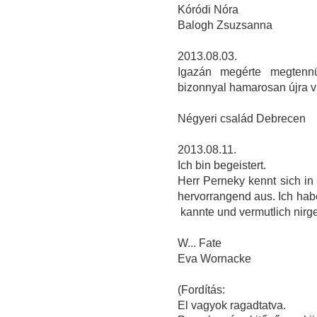
Kóródi Nóra
Balogh Zsuzsanna
2013.08.03.
Igazán megérte megtenn
bizonnyal hamarosan újra v
Négyeri család Debrecen
2013.08.11.
Ich bin begeistert.
Herr Perneky kennt sich in 
hervorrangend aus. Ich hab
kannte und vermutlich nir
W... Fate
Eva Wornacke
(Fordítás:
El vagyok ragadtatva.