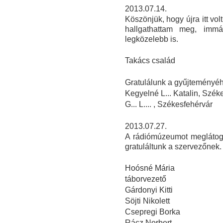
2013.07.14.
Köszönjük, hogy újra itt vo
hallgathattam meg, imm
legközelebb is.
Takács család
Gratulálunk a gyűjteményéhe
Kegyelné L... Katalin, Szék
G... L.... , Székesfehérvár
2013.07.27.
A rádiómúzeumot meglátoga
gratuláltunk a szervezőnek.
Hoósné Mária
táborvezető
Gárdonyi Kitti
Söjti Nikolett
Csepregi Borka
Rácz Norbert