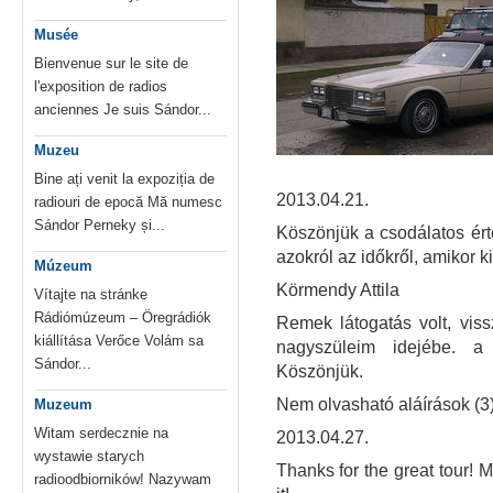
Musée
Bienvenue sur le site de
l'exposition de radios
anciennes Je suis Sándor...
Muzeu
Bine ați venit la expoziția de
2013.04.21.
radiouri de epocă Mă numesc
Sándor Perneky și...
Köszönjük a csodálatos ért
azokról az időkről, amikor 
Múzeum
Körmendy Attila
Vítajte na stránke
Rádiómúzeum – Öregrádiók
Remek látogatás volt, vis
kiállítása Verőce Volám sa
nagyszüleim idejébe. a "
Sándor...
Köszönjük.
Nem olvasható aláírások (3
Muzeum
Witam serdecznie na
2013.04.27.
wystawie starych
Thanks for the great tour! M
radioodbiorników! Nazywam