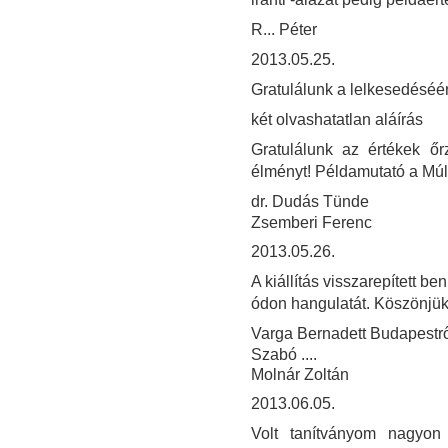
R... Péter
2013.05.25.
Gratulálunk a lelkesedéséér
két olvashatatlan aláírás
Gratulálunk az értékek ő
élményt! Példamutató a Múl
dr. Dudás Tünde
Zsemberi Ferenc
2013.05.26.
A kiállítás visszarepített 
ódon hangulatát. Köszönjük
Varga Bernadett Budapestrő
Szabó ....
Molnár Zoltán
2013.06.05.
Volt tanítványom nagyon 