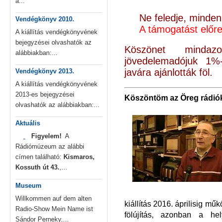
a...
Ne feledje, minden 
Vendégkönyv 2010.
A támogatást előre
A kiállítás vendégkönyvének
bejegyzései olvashatók az
Köszönet minda
alábbiakban:...
jövedelemadójuk 1%
javára ajánlották föl.
Vendégkönyv 2013.
A kiállítás vendégkönyvének
2013-es bejegyzései
Kö
szöntöm az Öreg rádiók
olvashatók az alábbiakban:...
Aktuális
Figyelem!
A
Rádiómúzeum az alábbi
címen található:
Kismaros,
Kossuth út 43.
,...
Museum
Willkommen auf dem alten
kiállítás 2016. áprilisig m
Radio-Show Mein Name ist
fölújítás, azonban a he
Sándor Perneky,...