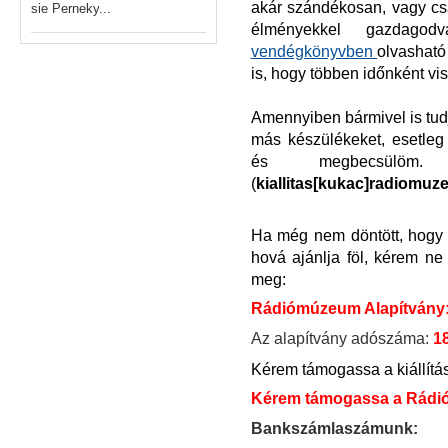
akár szándékosan, vagy csak
sie Perneky...
élményekkel gazdagod
vendégkönyvben
olvasható
is, hogy többen időnként vis
Amennyiben bármivel is tudja 
más készülékeket, esetleg
és megbecsülöm. 
(
kiallitas
[
kukac]radiomuz
Ha még nem döntött, hogy 
hová ajánlja föl, kérem ne
meg:
Rádiómúzeum Alapítvány
Az alapítvány adószáma:
1
Kérem támogassa a kiállítá
Kérem támogassa a Rádió
Bankszámlaszámunk: