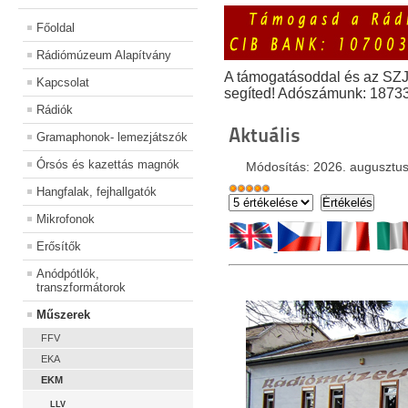
Főoldal
Rádiómúzeum Alapítvány
A támogatásoddal és az SZ
Kapcsolat
segíted! Adószámunk: 1873
Rádiók
Aktuális
Gramaphonok- lemezjátszók
Órsós és kazettás magnók
Módosítás: 2026. augusztus
Hangfalak, fejhallgatók
Mikrofonok
Erősítők
Anódpótlók,
transzformátorok
Műszerek
FFV
EKA
EKM
LLV