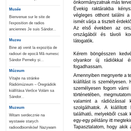
önkormányzatnak más tervei 
Évekig raktárakba kénys
Musée
végleges otthont találni 
Bienvenue sur le site de
ismét várja a tisztelt érde
l'exposition de radios
Az első években az orsz
anciennes Je suis Sándor...
országából és távoli ko
Muzeu
látogatók.
Bine ați venit la expoziția de
Kérem böngésszen kedvér
radiouri de epocă Mă numesc
olyankor új rádiókkal é
Sándor Perneky și...
fogadhassam.
Múzeum
Amennyiben megnyerte a tets
Vítajte na stránke
kiállítást is személyesen.
Rádiómúzeum – Öregrádiók
személyesen fogom várni é
kiállítása Verőce Volám sa
történetében, megmutato
Sándor...
valamint a rádiózással k
szolgálhatok. A kiállítot
Muzeum
található, melyekből csak
Witam serdecznie na
egy-egy példány itt megteki
wystawie starych
Tapasztalatom, hogy akik az
radioodbiorników! Nazywam