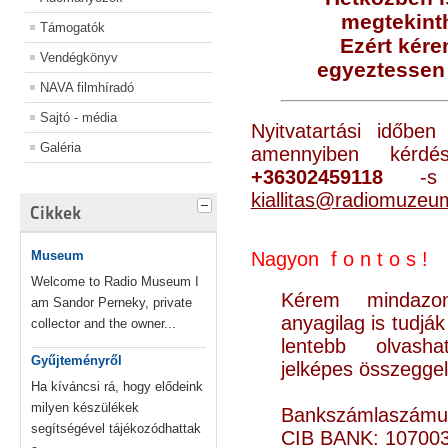
megtekinth
Támogatók
Ezért kére
Vendégkönyv
egyeztessen 
NAVA filmhíradó
Sajtó - média
Nyitvatartási időbe
Galéria
amennyiben kér
+36302459118
-s t
kiallitas@radiomuzeu
Cikkek
Museum
Nagyon f o n t o s !
Welcome to Radio Museum I
Kérem mindazon
am Sandor Perneky, private
anyagilag is tudjá
collector and the owner...
lentebb olvash
Gyűjteményről
jelképes összegge
Ha kíváncsi rá, hogy elődeink
milyen készülékek
Bankszámlaszámu
segítségével tájékozódhattak
CIB BANK: 10700