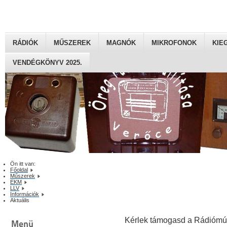
RÁDIÓK
MŰSZEREK
MAGNÓK
MIKROFONOK
KIE
VENDÉGKÖNYV 2025.
Ön itt van:
Főoldal
Műszerek
EKM
LLV
Információk
Aktuális
Kérlek támogasd a Rádiómú
Menü