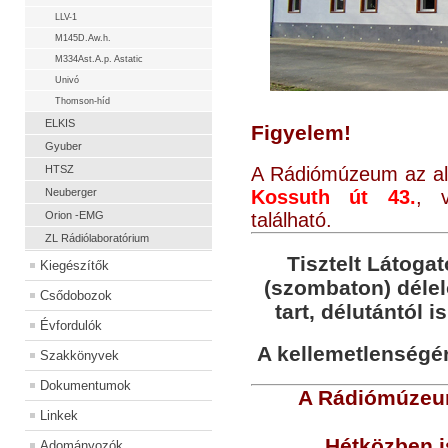
LLV-1
M145D.Aw.h.
M334Ast.A.p. Astatic
Univó
Thomson-híd
ELKIS
Figyelem!
Gyuber
HTSZ
A Rádiómúzeum az alá
Neuberger
Kossuth út 43.
, v
Orion -EMG
található.
ZL Rádiólaboratórium
Tisztelt Látogat
Kiegészítők
(szombaton) déle
Csődobozok
tart, délutántól i
Évfordulók
A kellemetlenségér
Szakkönyvek
Dokumentumok
A Rádiómúzeum
Linkek
Hétközben i
Adományozók