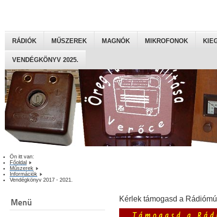
RÁDIÓK
MŰSZEREK
MAGNÓK
MIKROFONOK
KIE
VENDÉGKÖNYV 2025.
Ön itt van:
Főoldal
Műszerek
Információk
Vendégkönyv 2017 - 2021.
Kérlek támogasd a Rádiómú
Menü