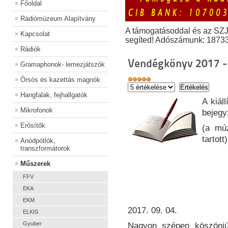
Főoldal
Rádiómúzeum Alapítvány
A támogatásoddal és az SZ
Kapcsolat
segíted! Adószámunk: 1873
Rádiók
Vendégkönyv 2017 -
Gramaphonok- lemezjátszók
Órsós és kazettás magnók
Hangfalak, fejhallgatók
A kiál
Mikrofonok
bejegy
Erősítők
(a múz
tartott)
Anódpótlók,
transzformátorok
Műszerek
FFV
EKA
EKM
2017. 09. 04.
ELKIS
Gyuber
Nagyon szépen köszönjük