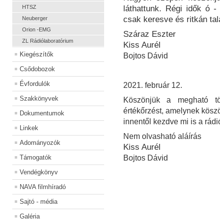
HTSZ
láthattunk. Régi idők ó -
csak keresve és ritkán ta
Neuberger
Orion -EMG
Száraz Eszter
ZL Rádiólaboratórium
Kiss Aurél
Kiegészítők
Bojtos Dávid
Csődobozok
Évfordulók
2021. február 12.
Szakkönyvek
Köszönjük a megható tör
értékőrzést, amelynek kösz
Dokumentumok
innentől kezdve mi is a rádi
Linkek
Nem olvasható aláírás
Adományozók
Kiss Aurél
Támogatók
Bojtos Dávid
Vendégkönyv
NAVA filmhíradó
Sajtó - média
Galéria