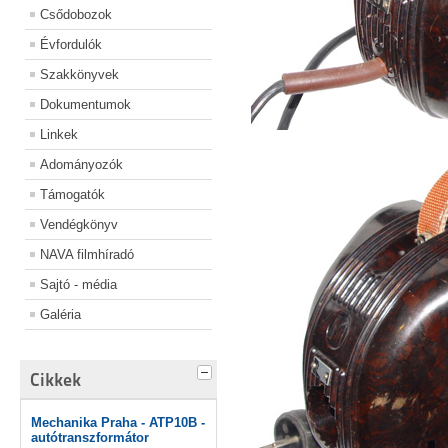
Csődobozok
Évfordulók
Szakkönyvek
Dokumentumok
Linkek
Adományozók
Támogatók
Vendégkönyv
NAVA filmhíradó
Sajtó - média
Galéria
Cikkek
Mechanika Praha - ATP10B -
autótranszformátor