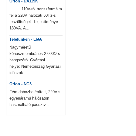
Orion - DA119K
110V-ról transzformálta
fel a 220V hálózati 50Hz-s
feszültséget. Teljesítménye
180VA. A...
Telefunken - L666
Nagyméretű
kónuszmembrános 2.000Ω-s
hangszóró. Gyártási
helye: Németország Gyártási
időszak:...
Orion - NG3
Fém dobozba épített, 220V-s
egyenáramú hálózaton
használható passzív...