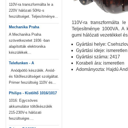
110V-ra transzformálta le a
220V hálózati 50Hz-s
feszültséget. Teljesítménye...
110V-ra transzformálta le
Mechanika Praha
Teljesítménye 1000VA. A kés
A Mechanika Praha
gumi hálózati vezetékkel és 
szövetkezetet 1936 -ban
Gyártási helye: Csehszlo
alapították elektronika
Gyártási ideje: ismeretlen
készülékek...
Gyártási száma: 2417
Korabeli ára: ismeretlen
Telefunken - A
Adományozta: Hajdú Andrá
Anódpótló készülék. Anód-
és fűtőfeszültséget szolgáltat.
Primer feszültség 110V és...
Philips - Kistöltő 1016/1017
1016: Egycsöves
akkumulátor töltőkészülék
215-230V-s hálózati
feszültségre....