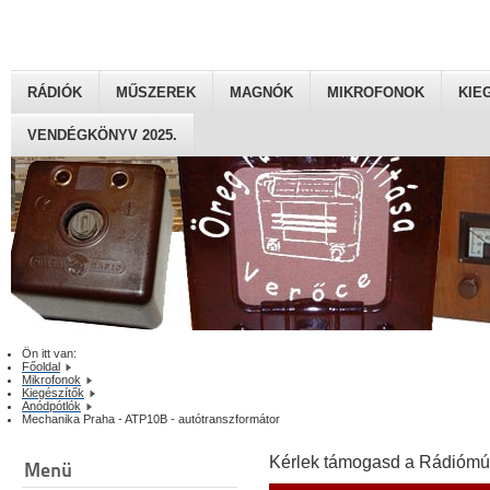
RÁDIÓK
MŰSZEREK
MAGNÓK
MIKROFONOK
KIE
VENDÉGKÖNYV 2025.
Ön itt van:
Főoldal
Mikrofonok
Kiegészítők
Anódpótlók
Mechanika Praha - ATP10B - autótranszformátor
Kérlek támogasd a Rádiómú
Menü