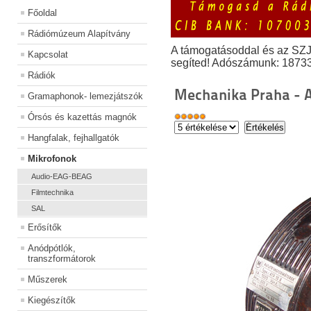
Főoldal
Rádiómúzeum Alapítvány
A támogatásoddal és az SZ
Kapcsolat
segíted! Adószámunk: 1873
Rádiók
Mechanika Praha - 
Gramaphonok- lemezjátszók
Órsós és kazettás magnók
Hangfalak, fejhallgatók
Mikrofonok
Audio-EAG-BEAG
Filmtechnika
SAL
Erősítők
Anódpótlók,
transzformátorok
Műszerek
Kiegészítők