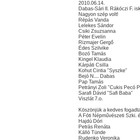
2010.06.14.
Dabas-Sári II. Rákóczi F. isk
Nagyon szép volt!
Répás Vanda
Lelekes Sándor
Csiki Zsuzsanna
Péter Evelin
Rizmajer Gergő
Édes Szilvike
Bozó Tamás
Kingel Klaudia
Kárpáti Csilla
Kohut Cintia "Syszke"
Bejó N.... Dabas
Pap Tamás
Petrányi Zoli "Cukis Pecó 
Sarafi Dávid "Safi Baba"
Viszlát 7.o.
Köszönjük a kedves fogadtat
A Fóti Népművészeti Szki. 
Hajdú Dóri
Petrás Renáta
Kálló Tünde
Rudenko Veronika