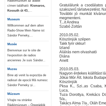
Rádiómúzeum az alábbi
Gratulálunk a csodálatos
címen található:
Kismaros,
szakszerű tárlatvezetést. N
Kossuth út 43.
,...
További jó munkát kívánun
megmenteni.
Museum
T...it Andrea
Willkommen auf dem alten
Szabó Zoltán
Radio-Show Mein Name ist
2010.05.02.
Sándor Perneky,...
Köszönjük szépen
Takk fyrir okkur!
Musée
Izland
Bienvenue sur le site de
Aláírás nem olvasható
l'exposition de radios
Diána
anciennes Je suis Sándor...
Anett
2010.05.03.
Muzeu
Nagyon érdekes kiállítást l
Bine ați venit la expoziția de
Jókai Mór Ált. Iskola Budap
radiouri de epocă Mă numesc
Köszönjük
Sándor Perneky și...
Pksa K., Szi..as Csaba, 
Luca,
Múzeum
Tuza Dorottya, Krekács Dó
5/a.,
Vítajte na stránke
Takács Alma 7/a., Oláh Eme
Rádiómúzeum – Öregrádiók