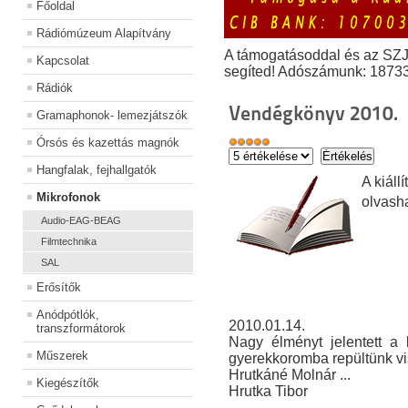
Főoldal
Rádiómúzeum Alapítvány
A támogatásoddal és az SZ
Kapcsolat
segíted! Adószámunk: 1873
Rádiók
Vendégkönyv 2010.
Gramaphonok- lemezjátszók
Órsós és kazettás magnók
Hangfalak, fejhallgatók
A kiál
Mikrofonok
olvash
Audio-EAG-BEAG
Filmtechnika
SAL
Erősítők
Anódpótlók,
2010.01.14.
transzformátorok
Nagy élményt jelentett a k
Műszerek
gyerekkoromba repültünk vi
Hrutkáné Molnár ...
Kiegészítők
Hrutka Tibor