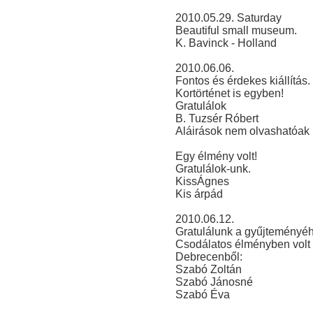
2010.05.29. Saturday
Beautiful small museum.
K. Bavinck - Holland
2010.06.06.
Fontos és érdekes kiállítás.
Kortörténet is egyben!
Gratulálok
B. Tuzsér Róbert
Aláirások nem olvashatóak
Egy élmény volt!
Gratulálok-unk.
KissÁgnes
Kis árpád
2010.06.12.
Gratulálunk a gyűjteményéh
Csodálatos élményben volt 
Debrecenből:
Szabó Zoltán
Szabó Jánosné
Szabó Éva