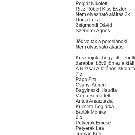
Polgár Nikolett
Ricz Róbert Kiss Eszter
Nem olvasható aláírás 2x
Dóczi Luca
Zsigmondi Dávid
Szendrei Ágnes
Jók voltak a porcelánok!
Nem olvasható aláírás
Köszönjük, hogy itt lehe
darabbal bővüljön ez a kiállí
A Nézsai Általános Iskola ta
7.o.
Papp Zita
Csányi Adrien
Bagyinszki Klaudia
Varga Bernadett
Antus Anasztázia
Kucsera Boglárka
Bartók Mónika
6.o.
Petyerák Emese
Petyerák Lea
Terman Kitti