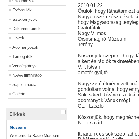
Csődobozok
2010.01.22.
Évfordulók
Örülök, hogy láthattam ezt a
Nagyon szép készülékek lát
Szakkönyvek
hogy Magyarország tényleg 
Gratulálok!
Dokumentumok
Nagy Vilmos
Linkek
Orsósmagnó Múzeum
Terény
Adományozók
Köszönjük szépen, hogy lá
Támogatók
sikert és rádiók tekintetéb
Vendégkönyv
V.... István
amatőr gyűjtő
NAVA filmhíradó
Nagyszerű élmény volt, már 
Sajtó - média
gondoltam volna, hogy ennyi 
Galéria
Sok sikert kívánok a kiál
adományt kívánok még!
C..... László
Cikkek
Köszönjük, hogy megnézhett
Ki... család
Museum
Itt jártunk és sok szép rádiót
Welcome to Radio Museum I