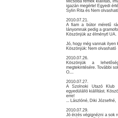
Micsoda remek kiállítás, im
igazán megérte! Egyedi érté
Sylin Rita és Nem olvasható
2010.07.21.
A fiam a bútor méretű rád
lányomnak pedig a gramofon t
Köszönjük az élményt! UA.
Jó, hogy még vannak ilyen k
Köszönjük: Nem olvasható
2010.07.26.
Köszönjük a lehetősé
megtekintésére. További sok
O....
2010.07.27.
A Szolnoki Utazó Klub i
egyedülálló kiállítást. Kös
erre!
... Lászlóné, Diki Józsefné,
2010.07.29.
Jó érzés végignézni a sok r