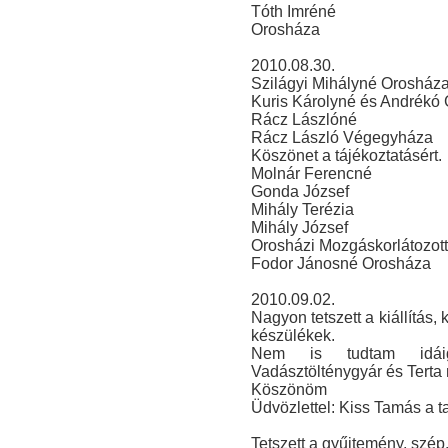
Tóth Imréné
Orosháza
2010.08.30.
Szilágyi Mihályné Orosház
Kuris Károlyné és Andrékó
Rácz Lászlóné
Rácz László Végegyháza
Köszönet a tájékoztatásért.
Molnár Ferencné
Gonda József
Mihály Terézia
Mihály József
Orosházi Mozgáskorlátozott
Fodor Jánosné Orosháza
2010.09.02.
Nagyon tetszett a kiállítás
készülékek.
Nem is tudtam idáig
Vadásztölténygyár és Terta 
Köszönöm
Üdvözlettel: Kiss Tamás a 
Tetszett a gyűjtemény, szép