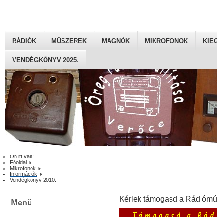
RÁDIÓK
MŰSZEREK
MAGNÓK
MIKROFONOK
KIE
VENDÉGKÖNYV 2025.
Ön itt van:
Főoldal
Mikrofonok
Információk
Vendégkönyv 2010.
Kérlek támogasd a Rádiómú
Menü