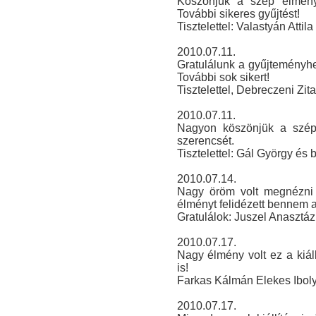
Köszönjük a szép élményt
További sikeres gyűjtést!
Tisztelettel: Valastyán Atti
2010.07.11.
Gratulálunk a gyűjteményh
További sok sikert!
Tisztelettel, Debreczeni Zi
2010.07.11.
Nagyon köszönjük a szép 
szerencsét.
Tisztelettel: Gál György és b
2010.07.14.
Nagy öröm volt megnézni e
élményt felidézett bennem 
Gratulálok: Juszel Anasztáz
2010.07.17.
Nagy élmény volt ez a kiáll
is!
Farkas Kálmán Elekes Ibol
2010.07.17.