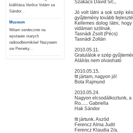
Szakács Dávid 5/c.,
kiállítása Verőce Volám sa
Sándor...
Jó volt látni a sok szép ké
gyűjtemény tovább fejleszt
Muzeum
Kellemes dolog látni, hogy 
vidáman szólnak.
Witam serdecznie na
Tasnádi Zsolt (Pécs)
wystawie starych
Tasnádi Zoltán
radioodbiorników! Nazywam
sie Perneky...
2010.05.11.
Gratulálok e szép gyűjtem
Aláírás nem olvasható
2010.05.15.
Itt jártam, nagyon jó!
Bota Rajmund
2010.05.24.
Nagyon elcsodálkoztunk, a s
Ro...... Gabriella
Hak Sándor
Itt jártunk. Aszód
Ferencz Alma Judit
Ferencz Klaudia 2/a.