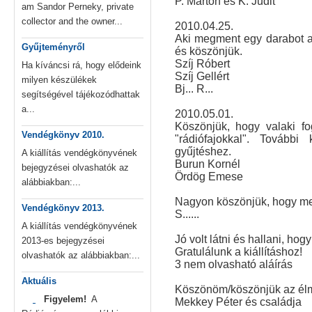
P. Márton és K. Judit
am Sandor Perneky, private
collector and the owner...
2010.04.25.
Aki megment egy darabot a 
Gyűjteményről
és köszönjük.
Szíj Róbert
Ha kíváncsi rá, hogy elődeink
Szíj Gellért
milyen készülékek
Bj... R...
segítségével tájékozódhattak
a...
2010.05.01.
Köszönjük, hogy valaki fog
Vendégkönyv 2010.
"rádiófajokkal". Tovább
gyűjtéshez.
A kiállítás vendégkönyvének
Burun Kornél
bejegyzései olvashatók az
Ördög Emese
alábbiakban:...
Nagyon köszönjük, hogy me
Vendégkönyv 2013.
S......
A kiállítás vendégkönyvének
Jó volt látni és hallani, ho
2013-es bejegyzései
Gratulálunk a kiállításhoz!
olvashatók az alábbiakban:...
3 nem olvasható aláírás
Aktuális
Köszönöm/köszönjük az él
Figyelem!
A
Mekkey Péter és családja