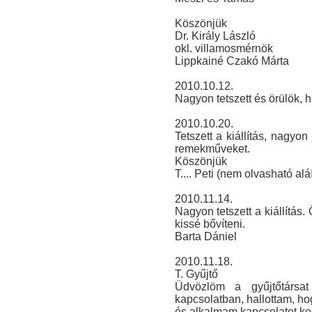
Köszönjük
Dr. Király László
okl. villamosmérnök
Lippkainé Czakó Márta
2010.10.12.
Nagyon tetszett és örülök, 
2010.10.20.
Tetszett a kiállítás, nagyon 
remekműveket.
Köszönjük
T.... Peti (nem olvasható alá
2010.11.14.
Nagyon tetszett a kiállítás
kissé bővíteni.
Barta Dániel
2010.11.18.
T. Gyűjtő
Üdvözlöm a gyűjtőtársat
kapcsolatban, hallottam, ho
és alkalmam kapcsolatot ke