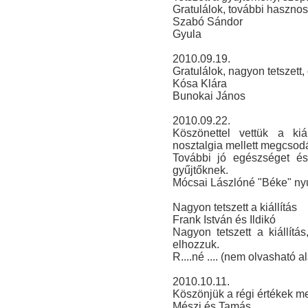
Gratulálok, további hasznos 
Szabó Sándor
Gyula
2010.09.19.
Gratulálok, nagyon tetszett, 
Kósa Klára
Bunokai János
2010.09.22.
Köszönettel vettük a kiá
nosztalgia mellett megcsodá
További jó egészséget és 
gyűjtőknek.
Mócsai Lászlóné "Béke" ny
Nagyon tetszett a kiállítás
Frank István és Ildikó
Nagyon tetszett a kiállítá
elhozzuk.
R....né .... (nem olvasható al
2010.10.11.
Köszönjük a régi értékek m
Mészi és Tamás