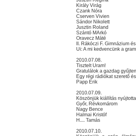
Király Virág
Czank Nóra
Cserven Vivien
Sándor Nikolett
Jusztin Roland
Szántó MArkó
Oravecz Máté
II. Rákóczi F. Gimnázium és
Ui: A mi kedvencünk a gram
2010.07.08.
Tisztelt Uram!
Gratulálok a gazdag gyűjtem
Egy régi rádiókat szerető é
Papp Erik
2010.07.09.
Köszönjük kiállítás nyújtott
Győr, Révkomárom
Nagy Bence
Halmai Kristóf
H.... Tamás
2010.07.10.