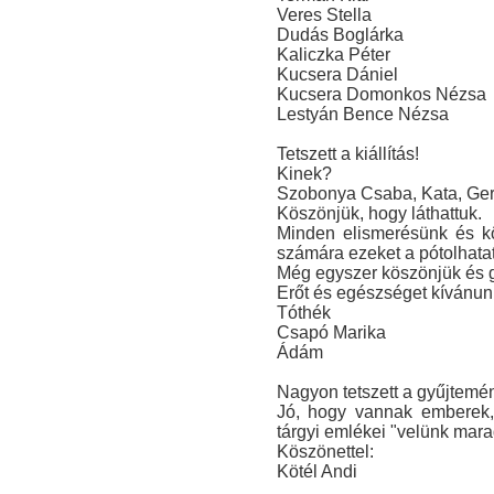
Veres Stella
Dudás Boglárka
Kaliczka Péter
Kucsera Dániel
Kucsera Domonkos Nézsa
Lestyán Bence Nézsa
Tetszett a kiállítás!
Kinek?
Szobonya Csaba, Kata, Ger
Köszönjük, hogy láthattuk.
Minden elismerésünk és kö
számára ezeket a pótolhatat
Még egyszer köszönjük és g
Erőt és egészséget kívánun
Tóthék
Csapó Marika
Ádám
Nagyon tetszett a gyűjtemé
Jó, hogy vannak emberek,
tárgyi emlékei "velünk mara
Köszönettel:
Kötél Andi