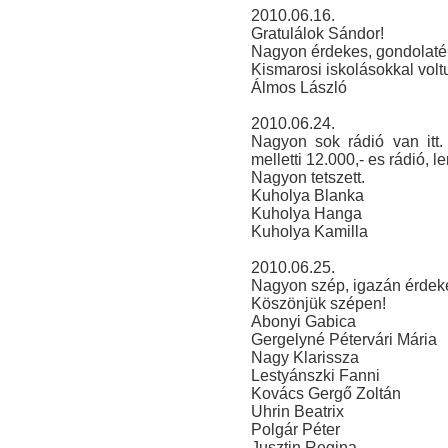
2010.06.16.
Gratulálok Sándor!
Nagyon érdekes, gondolaté
Kismarosi iskolásokkal voltu
Álmos László
2010.06.24.
Nagyon sok rádió van itt
melletti 12.000,- es rádió, l
Nagyon tetszett.
Kuholya Blanka
Kuholya Hanga
Kuholya Kamilla
2010.06.25.
Nagyon szép, igazán érdeke
Köszönjük szépen!
Abonyi Gabica
Gergelyné Pétervári Mária
Nagy Klarissza
Lestyánszki Fanni
Kovács Gergő Zoltán
Uhrin Beatrix
Polgár Péter
Jusztin Regina