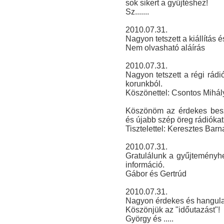
sok sikert a gyűjtéshez!
Sz.......
2010.07.31.
Nagyon tetszett a kiállítás é
Nem olvasható aláírás
2010.07.31.
Nagyon tetszett a régi rádiók
korunkból.
Köszönettel: Csontos Mihál
Köszönöm az érdekes beszé
és újabb szép öreg rádiókat
Tisztelettel: Keresztes Barn
2010.07.31.
Gratulálunk a gyűjteményhe
információ.
Gábor és Gertrúd
2010.07.31.
Nagyon érdekes és hangulato
Köszönjük az "időutazást"!
György és .....