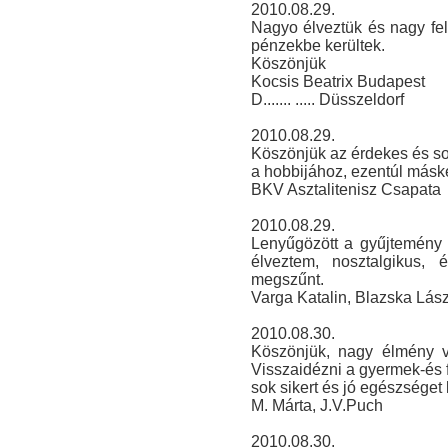
2010.08.29.
Nagyo élveztük és nagy fel
pénzekbe kerültek.
Köszönjük
Kocsis Beatrix Budapest
D....... ..... Düsszeldorf
2010.08.29.
Köszönjük az érdekes és sokr
a hobbijához, ezentúl másk
BKV Asztalitenisz Csapata
2010.08.29.
Lenyűgözött a gyűjtemény 
élveztem, nosztalgikus,
megszűnt.
Varga Katalin, Blazska Lász
2010.08.30.
Köszönjük, nagy élmény vol
Visszaidézni a gyermek-és f
sok sikert és jó egészséget
M. Márta, J.V.Puch
2010.08.30.