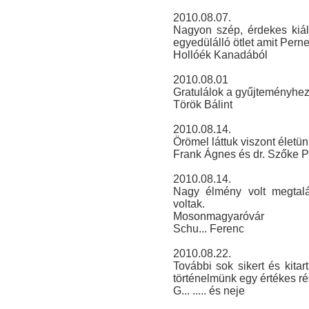
2010.08.07.
Nagyon szép, érdekes kiáll
egyedülálló ötlet amit Pern
Hollóék Kanadából
2010.08.01
Gratulálok a gyűjteményhez
Török Bálint
2010.08.14.
Örömel láttuk viszont életünk
Frank Ágnes és dr. Szőke P
2010.08.14.
Nagy élmény volt megtalá
voltak.
Mosonmagyaróvár
Schu... Ferenc
2010.08.22.
További sok sikert és kita
történelmünk egy értékes ré
G... ..... és neje